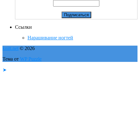
Ссылки
Наращивание ногтей
knitt.net
© 2026
Тема от
WP Puzzle
➤