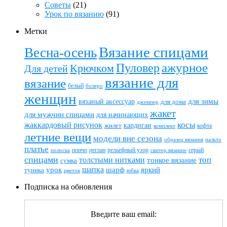
Советы
(21)
Урок по вязанию
(91)
Метки
Вязание спицами
Весна-осень
ажурное
Пуловер
Крючком
Для детей
вязание для
вязание
белый
болеро
женщин
вязаный аксессуар
для зимы
для дома
джемпер
жакет
для мужчин спицами
для начинающих
жаккардовый рисунок
косы
кардиган
жилет
комплект
кофта
летние вещи
модели вне сезона
пальто
образец вязания
платье
пончо
реглан
рельефный узор
серый
полоска
свитер вязание
спицами
топ
толстыми нитками
тонкое вязание
сумка
шапка
шарф
яркий
урок
туника
цветок
юбка
Подписка на обновления
Введите ваш email: