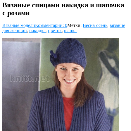
Вязаные спицами накидка и шапочка
с розами
Вязаные модели
Комментарии: 0
Метки:
Весна-осень
,
вязание
для женщин
,
накидка
,
цветок
,
шапка