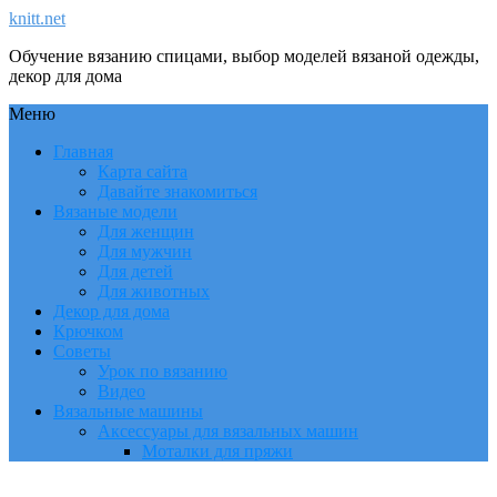
knitt.net
Обучение вязанию спицами, выбор моделей вязаной одежды,
декор для дома
Меню
Главная
Карта сайта
Давайте знакомиться
Вязаные модели
Для женщин
Для мужчин
Для детей
Для животных
Декор для дома
Крючком
Советы
Урок по вязанию
Видео
Вязальные машины
Аксессуары для вязальных машин
Моталки для пряжи