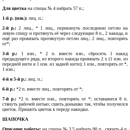
Для цветка
на спицы № 4 набрать 57 п.;
1-й р. (изн.):
лиц. п.;
2-й р.:
2 лиц., * 1 лиц., перекинуть последнюю петлю на
левую спицу и протянуть её через следующие 8 п., 2 накида, и
ещё раз провязать протянутую петлю лиц.; 2 лиц., повторять
от*;
3-й р.:
1 изн., * 2 п. вместе изн., сбросить 1 накид
предыдущего ряда, из второго накида провязать 2 х (1 изн. из
передней нити и 1 изн. из задней нити); 1 изн., повторять от *,
1 изн.;
4-й и 5-й р.:
лиц. п.;
6-й р.:
*2 п. вместе лиц., повторять от *;
7-й р.:
*2 п. вместе изн., повторять от *; оставшиеся 8 п.
стянуть рабочей нитью; сшить донышко так, чтобы получился
цветок. Пришить цветок к переду накидки.
ШАПОЧКА
Описание работы:
на спицы № 3,5 набрать 90 п., связать 4 р.