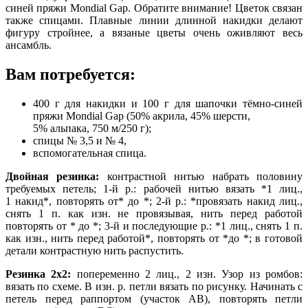
синей пряжи Mondial Gap. Обратите внимание! Цветок связан
также спицами. Плавные линии длинной накидки делают
фигуру стройнее, а вязаные цветы очень оживляют весь
ансамбль.
Вам потребуется:
400 г для накидки и 100 г для шапочки тёмно-синей
пряжи Mondial Gap (50% акрила, 45% шерсти,
5% альпака, 750 м/250 г);
спицы № 3,5 и № 4,
вспомогательная спица.
Двойная резинка:
контрастной нитью набрать половину
требуемых петель; 1-й р.: рабочей нитью вязать *1 лиц.,
1 накид*, повторять от* до *; 2-й р.: *провязать накид лиц.,
снять 1 п. как изн. не провязывая, нить перед работой
повторять от * до *; 3-й и последующие р.: *1 лиц., снять 1 п.
как изн., нить перед работой*, повторять от *до *; в готовой
детали контрастную нить распустить.
Резинка 2х2:
попеременно 2 лиц., 2 изн. Узор из ромбов:
вязать по схеме. В изн. р. петли вязать по рисунку. Начинать с
петель перед раппортом (участок АВ), повторять петли