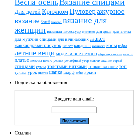
Вязание спицами
Весна-осень
ажурное
Пуловер
Крючком
Для детей
вязание для
вязание
белый
болеро
женщин
вязаный аксессуар
для зимы
для дома
джемпер
жакет
для мужчин спицами
для начинающих
жаккардовый рисунок
косы
кардиган
жилет
комплект
кофта
летние вещи
модели вне сезона
пальто
образец вязания
платье
пончо
реглан
рельефный узор
серый
полоска
свитер вязание
спицами
топ
толстыми нитками
тонкое вязание
сумка
шапка
шарф
яркий
урок
туника
цветок
юбка
Подписка на обновления
Введите ваш email:
Ссылки