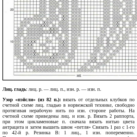
Лиц. гладь
: лиц. р. — лиц. п., изн. р. — изн. п.
Узор «пэйсли» (из 82 п.):
вязать от отдельных клубков по
счетной схеме лиц. гладью в норвежской технике, свободно
протягивая нерабочую нить по изн. стороне работы. На
счетной схеме приведены лиц. и изн. р. Вязать 2 раппорта,
при этом цикламеновые п. сначала вязать нитью цвета
антрацита и затем вышить швом «петля» Связать 1 раз с 1-го
по 42-й р. Резинка В: 1 лиц., 1 изн. попеременно.