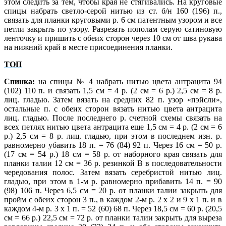
этом следить за тем, чтобы края не стягивались. На круговые
спицы набрать светло-серой нитью из ст. б/н 160 (196) п.,
связать для планки круговыми р. 6 см патентным узором и все
петли закрыть по узору. Разрезать
пополам серую сатиновую
ленточку и пришить с обеих сторон через 10 см от шва рукава
на нижний край в месте присоединения планки.
ТОП
Спинка:
на спицы № 4 набрать нитью цвета антрацита 94
(102) 110 п. и связать 1,5 см = 4 р. (2 см = 6 р.) 2,5 см = 8 р.
лиц. гладью. Затем вязать на средних 82 п. узор «пэйсли»,
остальные п. с обеих сторон вязать нитью цвета антрацита
лиц. гладью. После последнего р. счетной схемы связать на
всех петлях нитью цвета антрацита еще 1,5 см = 4 р. (2 см = 6
р.) 2,5 см = 8 р. лиц. гладью, при этом в последнем изн. р.
равномерно убавить 18 п. = 76 (84) 92 п. Через 16 см = 50 р.
(17 см = 54 р.) 18 см = 58 р. от наборного края связать для
планки талии 12 см = 36 р. резинкой В в последовательности
чередования полос. Затем вязать серебристой нитью лиц.
гладью, при этом в 1-м р. равномерно прибавить 14 п. = 90
(98) 106 п. Через 6,5 см = 20 р. от планки талии закрыть для
пройм с обеих сторон 3 п., в каждом 2-м р. 2 х 2 и 9 х 1 п. и в
каждом 4-м р. 3 х 1 п. = 52 (60) 68 п. Через 18,5 см = 60 р. (20,5
см = 66 р.) 22,5 см = 72 р. от планки талии закрыть для выреза