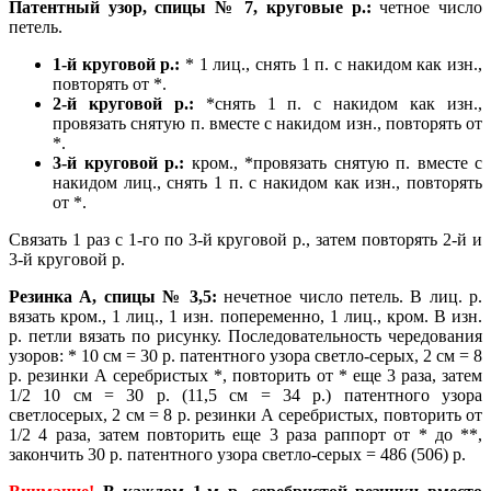
Патентный узор, спицы № 7, круговые р.:
четное число
петель.
1-й круговой р.:
* 1 лиц., снять 1 п. с накидом как изн.,
повторять от *.
2-й круговой р.:
*снять 1 п. с накидом как изн.,
провязать снятую п. вместе с накидом изн., повторять от
*.
3-й круговой р.:
кром., *провязать снятую п. вместе с
накидом лиц., снять 1 п. с накидом как изн., повторять
от *.
Связать 1 раз с 1-го по 3-й круговой р., затем повторять 2-й и
3-й круговой р.
Резинка А, спицы № 3,5:
нечетное число петель. В лиц. р.
вязать кром., 1 лиц., 1 изн. попеременно, 1 лиц., кром. В изн.
р. петли вязать по рисунку. Последовательность чередования
узоров: * 10 см = 30 р. патентного узора светло-серых, 2 см = 8
р. резинки А серебристых *, повторить от * еще 3 раза, затем
1/2 10 см = 30 р. (11,5 см = 34 р.) патентного узора
светлосерых, 2 см = 8 р. резинки А серебристых, повторить от
1/2 4 раза, затем повторить еще 3 раза раппорт от * до **,
закончить 30 р. патентного узора светло-серых = 486 (506) р.