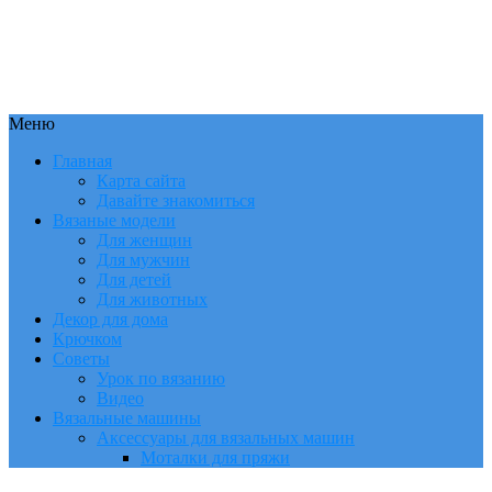
Меню
Главная
Карта сайта
Давайте знакомиться
Вязаные модели
Для женщин
Для мужчин
Для детей
Для животных
Декор для дома
Крючком
Советы
Урок по вязанию
Видео
Вязальные машины
Аксессуары для вязальных машин
Моталки для пряжи