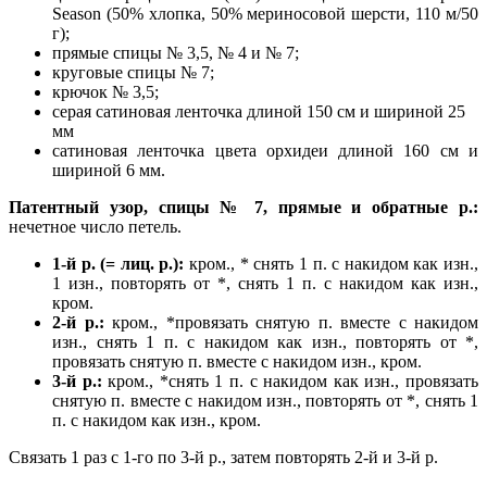
Season (50% хлопка, 50% мериносовой шерсти, 110 м/50
г);
прямые спицы № 3,5, № 4 и № 7;
круговые спицы № 7;
крючок № 3,5;
серая сатиновая ленточка длиной 150 см и шириной 25
мм
сатиновая ленточка цвета орхидеи длиной 160 см и
шириной 6 мм.
Патентный узор, спицы № 7, прямые и обратные р.:
нечетное число петель.
1-й р. (= лиц. р.):
кром., * снять 1 п. с накидом как изн.,
1 изн., повторять от *, снять 1 п. с накидом как изн.,
кром.
2-й р.:
кром., *провязать снятую п. вместе с накидом
изн., снять 1 п. с накидом как изн., повторять от *,
провязать снятую п. вместе с накидом изн., кром.
3-й р.:
кром., *снять 1 п. с накидом как изн., провязать
снятую п. вместе с накидом изн., повторять от *, снять 1
п. с накидом как изн., кром.
Связать 1 раз с 1-го по 3-й р., затем повторять 2-й и 3-й р.