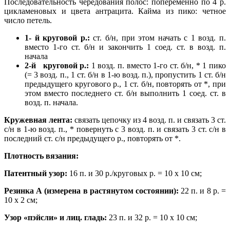
Последовательность чередования полос: попеременно по 4 р.
цикламеновых и цвета антрацита. Кайма из пико: четное
число петель.
1- й круговой р.:
ст. б/н, при этом начать с 1 возд. п.
вместо 1-го ст. б/н и закончить 1 соед. ст. в возд. п.
начала
2-й круговой р.:
1 возд. п. вместо 1-го ст. б/н, * 1 пико
(= 3 возд. п., 1 ст. б/н в 1-ю возд. п.), пропустить 1 ст. б/н
предыдущего кругового р., 1 ст. б/н, повторять от *, при
этом вместо последнего ст. б/н выполнить 1 соед. ст. в
возд. п. начала.
Кружевная лента:
связать цепочку из 4 возд. п. и связать 3 ст.
с/н в 1-ю возд. п., * повернуть с 3 возд. п. и связать 3 ст. с/н в
последний ст. с/н предыдущего р., повторять от *.
Плотность вязания:
Патентный узор:
16 п. и 30 р./круговых р. = 10 х 10 см;
Резинка А (измерена в растянутом состоянии):
22 п. и 8 р. =
10 х 2 см;
Узор «пэйсли» и лиц. гладь:
23 п. и 32 р. = 10 х 10 см;