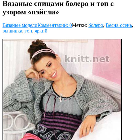
Вязаные спицами болеро и топ с
узором «пэйсли»
Вязаные модели
Комментарии: 0
Метки:
болеро
,
Весна-осень
,
вышивка
,
топ
,
яркий