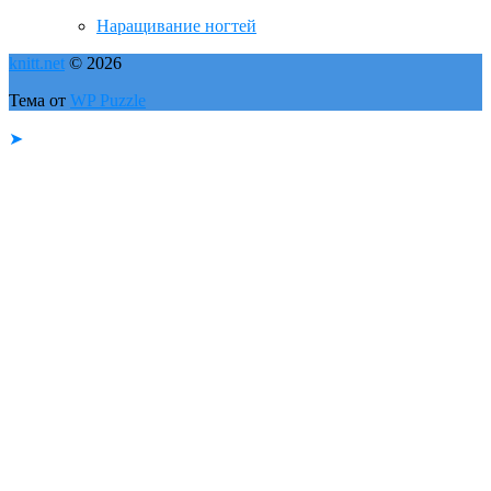
Наращивание ногтей
knitt.net
© 2026
Тема от
WP Puzzle
➤