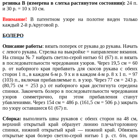
резинка В (измерена в слегка растянутом состоянии):
24 п.
и 30 р. = 10 х 10 см.
Внимание!
В патентном узоре на полотне виден только
каждый 2-й р./круговой р.
БОЛЕРО
Описание работы
: вязать поперек от рукава до рукава. Начать
с левого рукава. Стрелка на выкройке = направление вязания.
На спицы № 7 набрать светло-серой нитью 61 (67) п. и вязать
в последовательности чередования узоров. Через 19,5 см = 60
р. от наборного края прибавить для скосов рукава с обеих
сторон 1 п., в каждом 6-м р. 9 х и в каждом 4-м р. 8 х 1 п. = 97
(103) п., включая прибавляемые п. в узор. Через 77 см = 243 р.
(80,75 см = 253 р.) от наборного края достигнута середина
спинки. Закончить болеро в последовательности чередования
узоров симметрично, при этом прибавления станут
убавлениями. Через 154 см = 486 р. (161,5 см = 506 р.) закрыть
по узору оставшиеся 61 (67) п.
Сборка:
выполнить швы рукавов с обеих сторон на 48 см,
верхний открытый край образует линию плеча/горловину
спинки, нижний открытый край — нижний край. Обвязать
открытые края болеро светло-серой нитью 1 р. ст. б/н, при