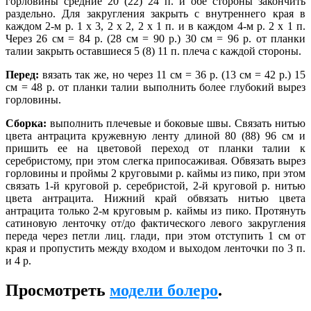
горловины средние 20 (22) 24 п. и обе стороны закончить
раздельно. Для закругления закрыть с внутреннего края в
каждом 2-м р. 1 х 3, 2 х 2, 2 х 1 п. и в каждом 4-м р. 2 х 1 п.
Через 26 см = 84 р. (28 см = 90 р.) 30 см = 96 р. от планки
талии закрыть оставшиеся 5 (8) 11 п. плеча с каждой стороны.
Перед:
вязать так же, но через 11 см = 36 р. (13 см = 42 р.) 15
см = 48 р. от планки талии выполнить более глубокий вырез
горловины.
Сборка:
выполнить плечевые и боковые швы. Связать нитью
цвета антрацита кружевную ленту длиной 80 (88) 96 см и
пришить ее на цветовой переход от планки талии к
серебристому, при этом слегка припосаживая. Обвязать вырез
горловины и проймы 2 круговыми р. каймы из пико, при этом
связать 1-й круговой р. серебристой, 2-й круговой р. нитью
цвета антрацита. Нижний край обвязать нитью цвета
антрацита только 2-м круговым р. каймы из пико. Протянуть
сатиновую ленточку от/до фактического левого закругления
переда через петли лиц. глади, при этом отступить 1 см от
края и пропустить между входом и выходом ленточки по 3 п.
и 4 р.
Просмотреть
модели болеро
.