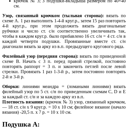
крючок № 3; 3 подушки-вкладыша размером по 40×40
см.
Узор, связанный крючком (тыльная сторона):
вязать по
схеме А. 1 раз выполнить 1-4-й круг.р., затем 15 раз повторить
4-й круг.р., при этом продолжить вязать диагональные
рубчики и число ст. с/н соответственно увеличивать так,
чтобы в каждом круг.р. было прибавлено 16 ст. с/н = 4 ст. с/н в
каждой четверти подушки. Провязанные вместе ст. с/н
диагонали вязать за арку из в.п. предыдущего кругового ряда.
Филейный узор (передняя сторона):
вязать по приведенной
схеме В. Начать с 3 п. перед правой стрелкой, постоянно
повторять раппорт = 3 п. и закончить петлей после левой
стрелки. Провязать 1 раз 1-3-й р., затем постоянно повторять
2-й и 3-й р.
Оборки:
линиями меандра = (ломаными линиями) вязать
филейный узор по 5 ст. с/н по приведенным схемам С, D и Е
за каждый ст. с/н и за каждую арку из в.п.
Плотность вязания:
(крючок № 3) узор, связанный крючком,
— 18 ст. с/н х 9 круг.р. = 10 х 10 см; филейное вязание (начало
вязания) -20,5 п. х 7 р. = 10 х 10 см.
Подушка А: