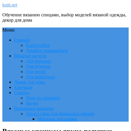
knitt.net
Обучение вязанию спицами, выбор моделей вязаной одежды,
декор для дома
Меню
Главная
Карта сайта
Давайте знакомиться
Вязаные модели
Для женщин
Для мужчин
Для детей
Для животных
Декор для дома
Крючком
Советы
Урок по вязанию
Видео
Вязальные машины
Аксессуары для вязальных машин
Моталки для пряжи