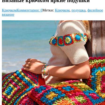
Вязаные крючком яркие подушки
Крючком
Комментарии: 0
Метки:
Крючком
,
подушка
,
филейное
вязание