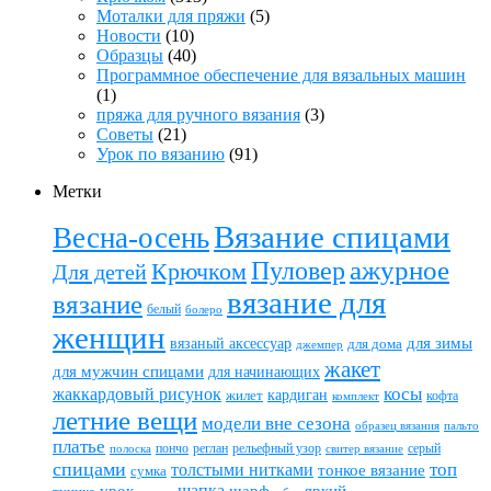
Моталки для пряжи
(5)
Новости
(10)
Образцы
(40)
Программное обеспечение для вязальных машин
(1)
пряжа для ручного вязания
(3)
Советы
(21)
Урок по вязанию
(91)
Метки
Вязание спицами
Весна-осень
ажурное
Пуловер
Крючком
Для детей
вязание для
вязание
белый
болеро
женщин
вязаный аксессуар
для зимы
для дома
джемпер
жакет
для мужчин спицами
для начинающих
жаккардовый рисунок
косы
кардиган
жилет
комплект
кофта
летние вещи
модели вне сезона
пальто
образец вязания
платье
пончо
реглан
рельефный узор
серый
полоска
свитер вязание
спицами
топ
толстыми нитками
тонкое вязание
сумка
шапка
шарф
яркий
урок