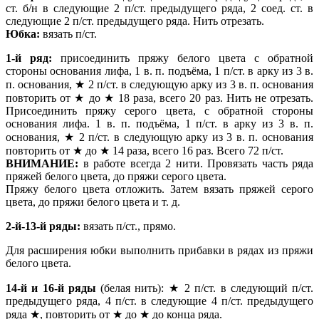
ст. б/н в следующие 2 п/ст. предыдущего ряда, 2 соед. ст. в
следующие 2 п/ст. предыдущего ряда. Нить отрезать.
Юбка:
вязать п/ст.
1-й ряд:
присоединить пряжу белого цвета с обратной
стороны основания лифа, 1 в. п. подъёма, 1 п/ст. в арку из 3 в.
п. основания, ★ 2 п/ст. в следующую арку из 3 в. п. основания
повторить от ★ до ★ 18 раза, всего 20 раз. Нить не отрезать.
Присоединить пряжу серого цвета, с обратной стороны
основания лифа. 1 в. п. подъёма, 1 п/ст. в арку из 3 в. п.
основания, ★ 2 п/ст. в следующую арку из 3 в. п. основания
повторить от ★ до ★ 14 раза, всего 16 раз. Всего 72 п/ст.
ВНИМАНИЕ:
в работе всегда 2 нити. Провязать часть ряда
пряжей белого цвета, до пряжи серого цвета.
Пряжу белого цвета отложить. Затем вязать пряжей серого
цвета, до пряжи белого цвета и т. д.
2-й-13-й ряды:
вязать п/ст., прямо.
Для расширения юбки выполнить прибавки в рядах из пряжи
белого цвета.
14-й и 16-й ряды
(белая нить): ★ 2 п/ст. в следующий п/ст.
предыдущего ряда, 4 п/ст. в следующие 4 п/ст. предыдущего
ряда ★, повторить от ★ до ★ до конца ряда.