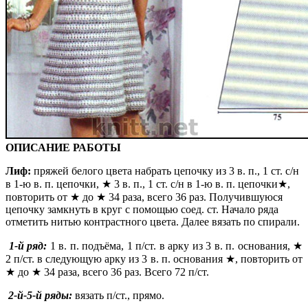
ОПИСАНИЕ РАБОТЫ
Лиф:
пряжей белого цвета набрать цепочку из 3 в. п., 1 ст. с/н
в 1-ю в. п. цепочки, ★ 3 в. п., 1 ст. с/н в 1-ю в. п. цепочки★,
повторить от ★ до ★ 34 раза, всего 36 раз. Получившуюся
цепочку замкнуть в круг с помощью соед. ст. Начало ряда
отметить нитью контрастного цвета. Далее вязать по спирали.
1-й ряд:
1 в. п. подъёма, 1 п/ст. в арку из 3 в. п. основания, ★
2 п/ст. в следующую арку из 3 в. п. основания ★, повторить от
★ до ★ 34 раза, всего 36 раз. Всего 72 п/ст.
2-й-5-й ряды:
вязать п/ст., прямо.