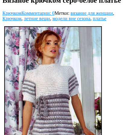
Вязаное крючком серо-белое платье
Крючком
Комментарии: 0
Метки:
вязание для женщин
,
Крючком
,
летние вещи
,
модели вне сезона
,
платье