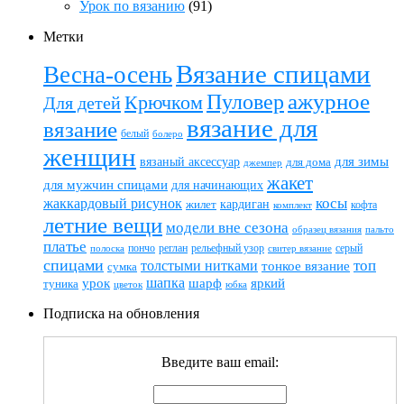
Урок по вязанию
(91)
Метки
Вязание спицами
Весна-осень
ажурное
Пуловер
Крючком
Для детей
вязание для
вязание
белый
болеро
женщин
вязаный аксессуар
для зимы
для дома
джемпер
жакет
для мужчин спицами
для начинающих
жаккардовый рисунок
косы
кардиган
жилет
комплект
кофта
летние вещи
модели вне сезона
пальто
образец вязания
платье
пончо
реглан
рельефный узор
серый
полоска
свитер вязание
спицами
топ
толстыми нитками
тонкое вязание
сумка
шапка
шарф
яркий
урок
туника
цветок
юбка
Подписка на обновления
Введите ваш email: