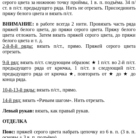
серого цвета за нижнюю точку проймы, 1 в. п. подъёма. 34 п/
ст. в п/ст. предыдущего ряда. Нить не отрезать. Присоединить
пряжу белого цвета и вязать п/ст.
ВНИМАНИЕ:
в работе всегда 2 нити. Провязать часть ряда
пряжей белого цвета, до пряжи серого цвета.
Пряжу белого
цвета отложить. Затем вязать пряжей серого цвета, до пряжи
белого цвета и т. д.
2-й-8-й ряды:
вязать п/ст., прямо. Пряжей серого цвета
отрезать.
9-й ряд:
вязать п/ст. следующим образом: ★ 1 п/ст. во 2-й п/ст.
предыдущего ряда от крючка, 1 п/ст. в следующий п/ст.
предыдущего ряда от крючка ★, повторить от ★ до ★ до
конца ряда.
10-й-13-й ряды:
вязать п/ст., прямо.
14-й ряд:
вязать «Рачьим шагом». Нить отрезать.
Левый рукав:
вязать, как правый рукав.
ОТДЕЛКА
Пояс:
пряжей серого цвета набрать цепочку из 6 в. п. (3 в. п.
основы + 3 в. п. подъёма).