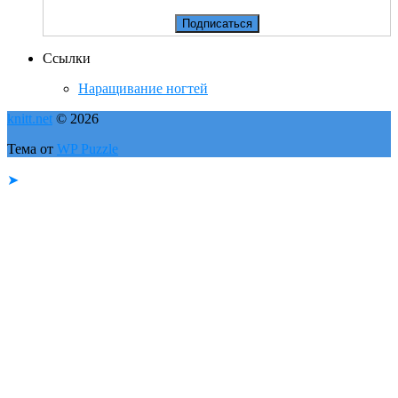
Ссылки
Наращивание ногтей
knitt.net
© 2026
Тема от
WP Puzzle
➤