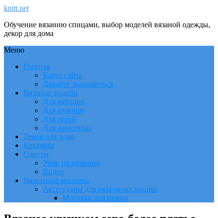
knitt.net
Обучение вязанию спицами, выбор моделей вязаной одежды,
декор для дома
Меню
Главная
Карта сайта
Давайте знакомиться
Вязаные модели
Для женщин
Для мужчин
Для детей
Для животных
Декор для дома
Крючком
Советы
Урок по вязанию
Видео
Вязальные машины
Аксессуары для вязальных машин
Моталки для пряжи