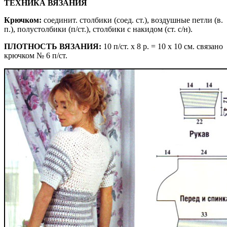
ТЕХНИКА ВЯЗАНИЯ
Крючком:
соединит. столбики (соед. ст.), воздушные петли (в.
п.), полустолбики (п/ст.), столбики с накидом (ст. с/н).
ПЛОТНОСТЬ ВЯЗАНИЯ:
10 п/ст. х 8 р. = 10 х 10 см. связано
крючком № 6 п/ст.