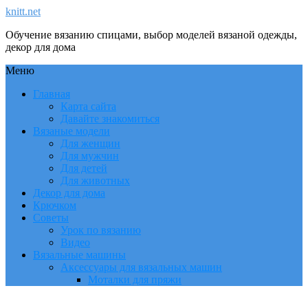
knitt.net
Обучение вязанию спицами, выбор моделей вязаной одежды,
декор для дома
Меню
Главная
Карта сайта
Давайте знакомиться
Вязаные модели
Для женщин
Для мужчин
Для детей
Для животных
Декор для дома
Крючком
Советы
Урок по вязанию
Видео
Вязальные машины
Аксессуары для вязальных машин
Моталки для пряжи