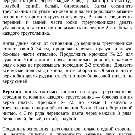
чередовать цвета через каждые 3 ряда (- раппорт в высоту):
голубой, синий, белый, бирюзовый. Затем соединить
треугольники по углам основания и далее продолжать вязание
основным узором по кругу снизу вверх. В точках соединения
передней и задней части юбки (треугольников) делать
убавления, для этого не провязывать последние 2 столбика у
каждого треугольника.
Когда длина юбки от основания до вершины треугольников
станет равной 34 см, продолжить вязать правую и левую
боковые части отдельно. Продолжить крючком №2,5 для
сужения. Чтобы линия пояса получилась ровной, в каждом
ряду с края не провязывать последние 2-3 столбика. Довязать
все косые полосы до конца, нить оборвать. Обвязать низ и
верх юбки двумя рядами ст. с/н: по низу бирюзовой нитью, по
верху синей.
Верхняя часть платья:
состоит из двух треугольников,
середина основания каждого треугольника — боковая линия
верха платья. Крючком №2,5 по схеме 1 связать 2
треугольника с шириной основания 38 см. Начать бирюзовой
нитью, с 3-го ряда чередовать цвета через каждые 3 ряда:
бирюзовый, белый, синий, голубой.
Соединить основания треугольников только с одной стороны
(в центре спинки) и продолжить вязание двух частей