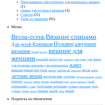
Программное обеспечение для вязальных машин
(1)
пряжа для ручного вязания
(3)
Советы
(21)
Урок по вязанию
(91)
Метки
Вязание спицами
Весна-осень
ажурное
Пуловер
Крючком
Для детей
вязание для
вязание
белый
болеро
женщин
вязаный аксессуар
для зимы
для дома
джемпер
жакет
для мужчин спицами
для начинающих
жаккардовый рисунок
косы
кардиган
жилет
комплект
кофта
летние вещи
модели вне сезона
пальто
образец вязания
платье
пончо
реглан
рельефный узор
серый
полоска
свитер вязание
спицами
топ
толстыми нитками
тонкое вязание
сумка
шапка
шарф
яркий
урок
туника
цветок
юбка
Подписка на обновления