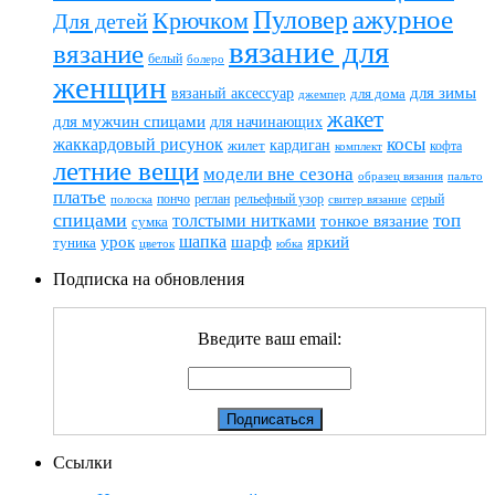
ажурное
Пуловер
Крючком
Для детей
вязание для
вязание
белый
болеро
женщин
вязаный аксессуар
для зимы
для дома
джемпер
жакет
для мужчин спицами
для начинающих
жаккардовый рисунок
косы
кардиган
жилет
комплект
кофта
летние вещи
модели вне сезона
пальто
образец вязания
платье
пончо
реглан
рельефный узор
серый
полоска
свитер вязание
спицами
топ
толстыми нитками
тонкое вязание
сумка
шапка
шарф
яркий
урок
туника
цветок
юбка
Подписка на обновления
Введите ваш email:
Ссылки