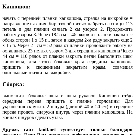
Капюшон:
начать с передней планки капюшона, стрелка на выкройке =
направление вязания. Бирюзовой нитью набрать на спицы 113
петель и для планки связать 2 см узором 2. Продолжить
работу узором 3. Через 18.5 см = 46 рядов от планки закрыть с
обеих сторон 1 х 15 п.. затем в каждом 2-м ряду закрыть еще 2
х 15 п. Через 21 см = 52 ряда от планки продолжить работу на
оставшихся 23 петлях узором 3 для середины капюшона Через
44 см = 110 рядов от планки закрыть петли Выполнить швы
капюшона, для этого боковые края середины капюшона
пришить к скошенным закрытым краям, совмещая
одинаковые значки на выкройке.
Сборка:
выполнить боковые швы и швы рукавов Капюшон от/до
середины переда пришить к планке горловины Для
украшения скрутить 2 шнура (длиной 40 и 50 см) в середине
переда продеть снаружи внутрь через планки капюшона. На
концах шнуров сделать узлы.
Друзья, сайт knitt.net существует только благодаря
рекламе. Если Вам нравится информация, ставьте ♥ и