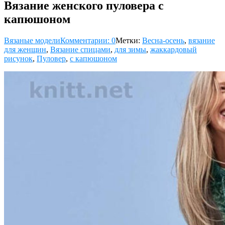
Вязание женского пуловера с
капюшоном
Вязаные модели
Комментарии: 0
Метки:
Весна-осень
,
вязание
для женщин
,
Вязание спицами
,
для зимы
,
жаккардовый
рисунок
,
Пуловер
,
с капюшоном