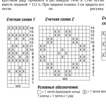
круговом ряду провязать 8 раз каждую 14-ю и 15-ю петлю
вместе лицевой = 112 п. При ширине планки 3 см закрыть все
петли по рисунку.