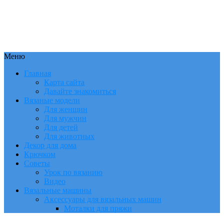
Меню
Главная
Карта сайта
Давайте знакомиться
Вязаные модели
Для женщин
Для мужчин
Для детей
Для животных
Декор для дома
Крючком
Советы
Урок по вязанию
Видео
Вязальные машины
Аксессуары для вязальных машин
Моталки для пряжи