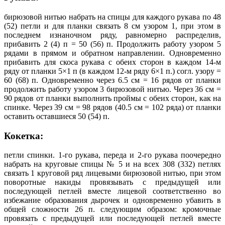
бирюзовой нитью набрать на спицы для каждого рукава по 48
(52) петли и для планки связать 8 см узором 1, при этом в
последнем изнаночном ряду, равномерно распределив,
прибавить 2 (4) п = 50 (56) п. Продолжить работу узором 5
рядами в прямом и обратном направлении. Одновременно
прибавить для скоса рукава с обеих сторон в каждом 14-м
ряду от планки 5×1 п (в каждом 12-м ряду 6×1 п.) согл. узору =
60 (68) п. Одновременно через 6.5 см = 16 рядов от планки
продолжить работу узором 3 бирюзовой нитью. Через 36 см =
90 рядов от планки выполнить проймы с обеих сторон, как на
спинке. Через 39 см = 98 рядов (40.5 см = 102 ряда) от планки
оставить оставшиеся 50 (54) п.
Кокетка:
петли спинки. 1-го рукава, переда и 2-го рукава поочередно
набрать на круговые спицы № 5 и на всех 308 (332) петлях
связать 1 круговой ряд лицевыми бирюзовой нитью, при этом
поворотные накиды провязывать с предыдущей или
последующей петлей вместе лицевой соответственно во
избежание образования дырочек и одновременно убавить в
общей сложности 26 п. следующим образом: кромочные
провязать с предыдущей или последующей петлей вместе