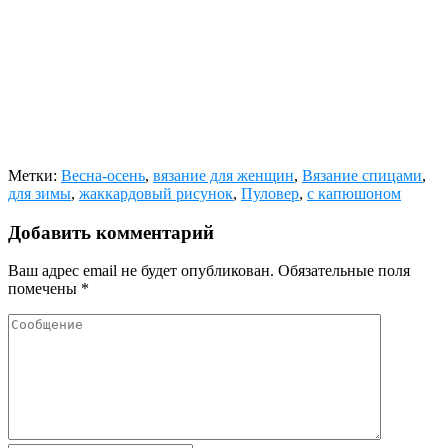
Метки:
Весна-осень
,
вязание для женщин
,
Вязание спицами
,
для зимы
,
жаккардовый рисунок
,
Пуловер
,
с капюшоном
Добавить комментарий
Ваш адрес email не будет опубликован.
Обязательные поля
помечены
*