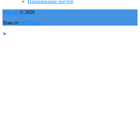
Наращивание ногтей
knitt.net
© 2026
Тема от
WP Puzzle
➤