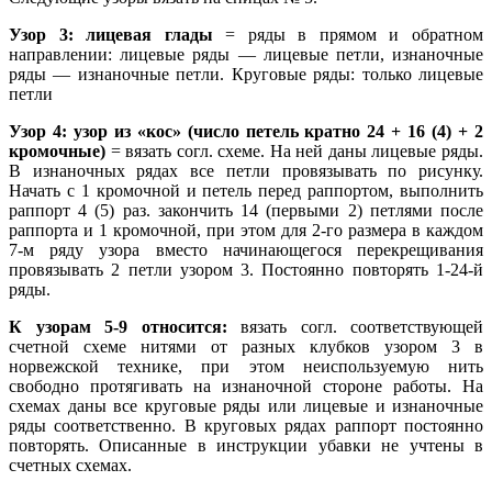
Узор 3: лицевая глады
= ряды в прямом и обратном
направлении: лицевые ряды — лицевые петли, изнаночные
ряды — изнаночные петли. Круговые ряды: только лицевые
петли
Узор 4: узор из «кос» (число петель кратно 24 + 16 (4) + 2
кромочные)
= вязать cогл. схеме. На ней даны лицевые ряды.
В изнаночных рядах все петли провязывать по рисунку.
Начать с 1 кромочной и петель перед раппортом, выполнить
раппорт 4 (5) раз. закончить 14 (первыми 2) петлями после
раппорта и 1 кромочной, при этом для 2-го размера в каждом
7-м ряду узора вместо начинающегося перекрещивания
провязывать 2 петли узором 3. Постоянно повторять 1-24-й
ряды.
К узорам 5-9 относится:
вязать согл. соответствующей
счетной схеме нитями от разных клубков узором 3 в
норвежской технике, при этом неиспользуемую нить
свободно протягивать на изнаночной стороне работы. На
схемах даны все круговые ряды или лицевые и изнаночные
ряды соответственно. В круговых рядах раппорт постоянно
повторять. Описанные в инструкции убавки не учтены в
счетных схемах.