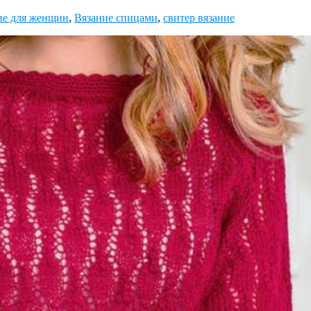
ие для женщин
,
Вязание спицами
,
свитер вязание