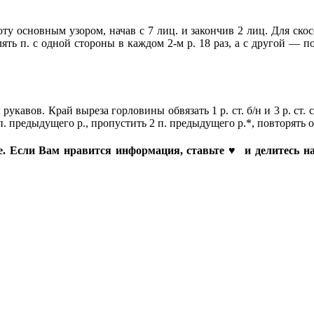
оту основным узором, начав с 7 лиц. и закончив 2 лиц. Для скос
авлять п. с одной стороны в каждом 2-м р. 18 раз, а с другой — 
кавов. Край выреза горловины обвязать 1 р. ст. б/н и 3 р. ст. 
 п. предыдущего р., пропустить 2 п. предыдущего р.*, повторять от
аме. Если Вам нравится информация, ставьте ♥ и делитесь на