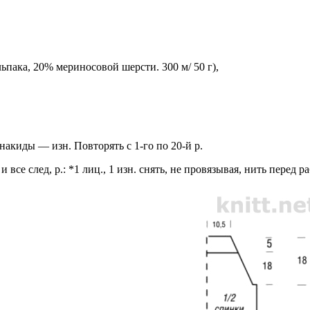
льпака, 20% мериносовой шерсти. 300 м/ 50 г),
, накиды — изн. Повторять с 1-го по 20-й р.
й и все след, р.: *1 лиц., 1 изн. снять, не провязывая, нить перед 