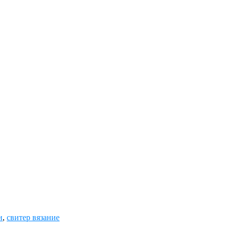
и
,
свитер вязание