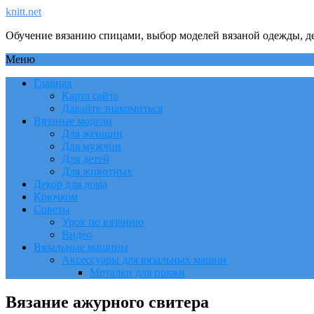
knitt.net
Обучение вязанию спицами, выбор моделей вязаной одежды, де
Меню
Главная
Карта сайта
Давайте знакомиться
Вязаные модели
Для женщин
Для мужчин
Для детей
Для животных
Декор для дома
Крючком
Советы
Урок по вязанию
Видео
Вязальные машины
Аксессуары для вязальных машин
Моталки для пряжи
Вязание ажурного свитера