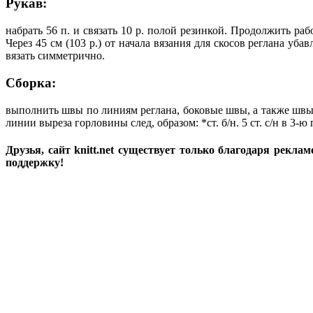
Рукав:
набрать 56 п. и связать 10 р. полой резинкой. Продолжить раб
Через 45 см (103 р.) от начала вязания для скосов реглана уб
вязать симметрично.
Сборка:
выполнить швы по линиям реглана, боковые швы, а также швы ру
линии выреза горловины след, образом: *ст. б/н. 5 ст. с/н в 3-ю
Друзья, сайт knitt.net существует только благодаря рекл
поддержку!