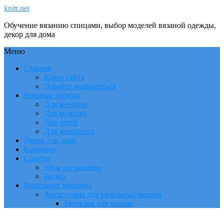
knitt.net
Обучение вязанию спицами, выбор моделей вязаной одежды,
декор для дома
Меню
Главная
Карта сайта
Давайте знакомиться
Вязаные модели
Для женщин
Для мужчин
Для детей
Для животных
Декор для дома
Крючком
Советы
Урок по вязанию
Видео
Вязальные машины
Аксессуары для вязальных машин
Моталки для пряжи