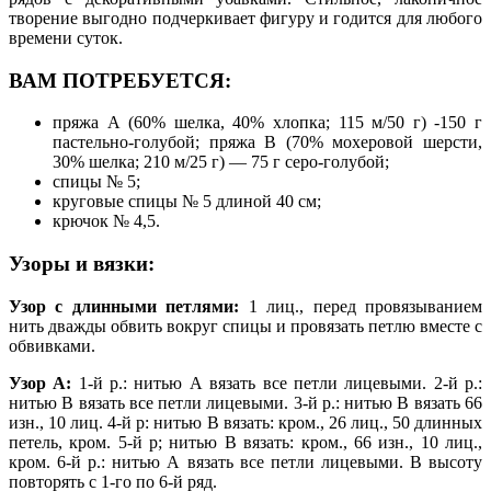
творение выгодно подчеркивает фигуру и годится для любого
времени суток.
ВАМ ПОТРЕБУЕТСЯ:
пряжа А (60% шелка, 40% хлопка; 115 м/50 г) -150 г
пастельно-голубой; пряжа В (70% мохеровой шерсти,
30% шелка; 210 м/25 г) — 75 г серо-голубой;
спицы № 5;
круговые спицы № 5 длиной 40 см;
крючок № 4,5.
Узоры и вязки:
Узор с длинными петлями:
1 лиц., перед провязыванием
нить дважды обвить вокруг спицы и провязать петлю вместе с
обвивками.
Узор А:
1-й р.: нитью А вязать все петли лицевыми. 2-й р.:
нитью В вязать все петли лицевыми. 3-й р.: нитью В вязать 66
изн., 10 лиц. 4-й р: нитью В вязать: кром., 26 лиц., 50 длинных
петель, кром. 5-й р; нитью В вязать: кром., 66 изн., 10 лиц.,
кром. 6-й р.: нитью А вязать все петли лицевыми. В высоту
повторять с 1-го по 6-й ряд.