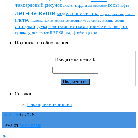
жаккардовый рисунок
косы
кардиган
жилет
комплект
кофта
летние вещи
модели вне сезона
пальто
образец вязания
платье
пончо
реглан
рельефный узор
серый
полоска
свитер вязание
спицами
топ
толстыми нитками
тонкое вязание
сумка
шапка
шарф
яркий
урок
туника
цветок
юбка
Подписка на обновления
Введите ваш email:
Ссылки
Наращивание ногтей
knitt.net
© 2026
Тема от
WP Puzzle
➤