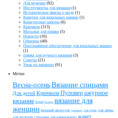
Для мужчин
(92)
Инструменты для вязания
(1)
Исторические факты о моде
(1)
Каретки для вязальных машин
(1)
Конкурсные работы
(6)
Крючком
(313)
Моталки для пряжи
(5)
Новости
(10)
Образцы
(40)
Программное обеспечение для вязальных машин
(1)
пряжа для ручного вязания
(3)
Советы
(21)
Урок по вязанию
(91)
Метки
Вязание спицами
Весна-осень
ажурное
Пуловер
Крючком
Для детей
вязание для
вязание
белый
болеро
женщин
вязаный аксессуар
для зимы
для дома
джемпер
жакет
для мужчин спицами
для начинающих