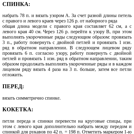
СПИНКА:
набрать 78 п. и вязать узором А. За счет разной длины петель
с правого и левого краев через 126 р. от наборного ряда
общая длина модели с правого края составляет 62 см, а с
левого края 40 см. Через 126 р. перейти к узору В, при этом
выполнять укороченные ряды следующим образом: провязать
3 п., работу повернуть с двойной петлей и провязать 1 изн.
ряд в обратном направлении. В следующем лицевом ряду
провязать 6 п. согласно узору, работу повернуть с двойной
петлей и провязать 1 изн. ряд в обратном направлении, таким
образом продолжать выполнять укороченные ряды и в каждом
лицевом ряду вязать 4 раза на 3 п. больше, затем все петли
отложить.
ПЕРЕД:
вязать симметрично спинке.
КОКЕТКА:
петли переда и спинки перевести на круговые спицы, при
этом с левого края дополнительно набрать между передом и
спинкой для рукавов по 42 п. = 198 п. Отметить маркером 1-ю