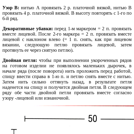
Узор В:
нитью А провязать 2 р. платочной вязкой, нитью В
провязать 4 р. платочной вязкой. В высоту повторять с 1-го по
6-й ряд.
Декоративные убавки:
перед 1-м маркером = 2 п. провязать
вместе лицевой. После 2-го маркера = 2 п. провязать вместе
лицевой с наклоном влево (= 1 п. снять, как при лицевом
вязании, следующую петлю провязать лицевой, затем
протянуть ее через снятую петлю).
Двойная петля:
чтобы при выполнении укороченных рядов
на готовом изделии не появлялось маленьких дырочек, в
начале ряда (после поворота) нить проложить перед работой,
спицу ввести справа в 1-ю п. и петлю снять вместе с нитью.
Затем нить сильно оттянуть назад, в результате петля
наденется на спицу и получится двойная петля. В следующем
ряду обе части двойной петли провязать вместе согласно
узору -лицевой или изнаночной.