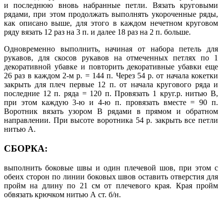
и последнюю вновь набранные петли. Вязать круговыми
рядами, при этом продолжать выполнять укороченные ряды,
как описано выше, для этого в каждом нечетном круговом
ряду вязать 12 раз на 3 п. и далее 18 раз на 2 п. больше.
Одновременно выполнить, начиная от набора петель для
рукавов, для скосов рукавов на отмеченных петлях по 1
декоративной убавке и повторить декоративные убавки еще
26 раз в каждом 2-м р. = 144 п. Через 54 р. от начала кокетки
закрыть для плеч первые 12 п. от начала кругового ряда и
последние 12 п. ряда = 120 п. Провязать 1 круг.р. нитью В,
при этом каждую 3-ю и 4-ю п. провязать вместе = 90 п.
Воротник вязать узором В рядами в прямом и обратном
направлении. При высоте воротника 54 р. закрыть все петли
нитью А.
СБОРКА:
выполнить боковые швы и один плечевой шов, при этом с
обеих сторон по линии боковых швов оставить отверстия для
пройм на длину по 21 см от плечевого края. Края пройм
обвязать крючком нитью А ст. б/н.