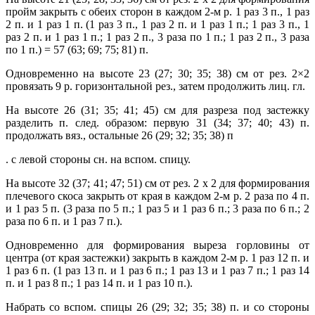
пройм закрыть с обеих сторон в каждом 2-м р. 1 раз 3 п., 1 раз
2 п. и 1 раз 1 п. (1 раз 3 п., 1 раз 2 п. и 1 раз 1 п.; 1 раз 3 п., 1
раз 2 п. и 1 раз 1 п.; 1 раз 2 п., 3 раза по 1 п.; 1 раз 2 п., 3 раза
по 1 п.) = 57 (63; 69; 75; 81) п.
Одновременно на высоте 23 (27; 30; 35; 38) см от рез. 2×2
провязать 9 р. горизонтальной рез., затем продолжить лиц. гл.
На высоте 26 (31; 35; 41; 45) см для разреза под застежку
разделить п. след. образом: первую 31 (34; 37; 40; 43) п.
продолжать вяз., остальные 26 (29; 32; 35; 38) п
. с левой стороны сн. на вспом. спицу.
На высоте 32 (37; 41; 47; 51) см от рез. 2 х 2 для формирования
плечевого скоса закрыть от края в каждом 2-м р. 2 раза по 4 п.
и 1 раз 5 п. (3 раза по 5 п.; 1 раз 5
и 1 раз 6 п.; 3 раза по 6 п.; 2
раза по 6 п. и 1 раз 7 п.).
Одновременно для формирования выреза горловины от
центра (от края застежки)
закрыть в каждом 2-м р. 1 раз 12 п. и
1 раз 6 п. (1 раз 13 п. и 1 раз 6 п.; 1 раз 13
и 1 раз 7 п.; 1 раз 14
п. и 1 раз 8 п.; 1 раз 14 п. и 1 раз 10 п.).
Набрать со вспом. спицы 26 (29; 32; 35; 38) п. и со стороны