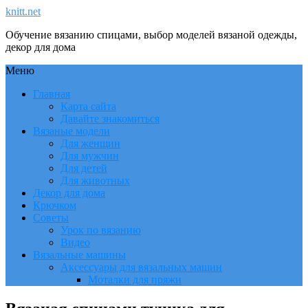
knitt.net
Обучение вязанию спицами, выбор моделей вязаной одежды,
декор для дома
Меню
Главная
Карта сайта
Давайте знакомиться
Вязаные модели
Для женщин
Для мужчин
Для детей
Для животных
Декор для дома
Крючком
Советы
Урок по вязанию
Видео
Вязальные машины
Аксессуары для вязальных машин
Моталки для пряжи