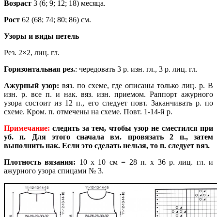
Возраст
3 (6; 9; 12; 18) месяца.
Рост
62 (68; 74; 80; 86) см.
Узоры и виды петель
Рез. 2×2, лиц. гл.
Горизонтальная рез.
: чередовать 3 р. изн. гл., 3 р. лиц. гл.
Ажурный узор:
вяз. по схеме, где описаны только лиц. р. В
изн. р. все п. и нак. вяз.
изн. приемом. Раппорт ажурного
узора состоит из 12 п., его следует повт.
Заканчивать р. по
схеме. Кром. п. отмечены на схеме.
Повт. 1-14-й р.
Примечание:
следить за тем, чтобы узор не сместился при
уб. п. Для этого сначала вм. провязать 2 п., затем
выполнить нак. Если это сделать нельзя, то п. следует вяз.
Плотность вязания:
10 х 10 см = 28 п. х 36 р. лиц. гл. и
ажурного узора спицами № 3.