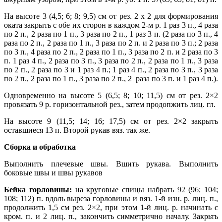
На высоте 3 (4,5; 6; 8; 9,5) см от рез. 2 х 2 для формирования
оката закрыть с обе их сторон в каждом 2-м р. 1 раз 3 п., 4 раза
по 2 п., 2 раза по 1 п., 3 раза по 2 п., 1 раз 3 п. (2 раза по 3 п., 4
раза по 2 п., 2 раза по 1 п., 3 раза по 2 п. и 2 раза по 3 п.; 2 раза
по 3 п., 4 раза по 2 п., 2 раза по 1 п., 3 раза по 2 п. и 2 раза по 3
п. 1 раз 4 п., 2 раза по 3 п., 3 раза по 2 п., 2 раза по 1 п., 3 раза
по 2 п., 2 раза по 3 и 1 раз 4 п.; 1 раз 4 п., 2 раза по 3 п., 3 раза
по 2 п., 2 раза по 1 п., 3 раза по 2 п.,
2 раза по 3 п. и 1 раз 4 п.).
Одновременно на высоте 5 (6,5; 8; 10; 11,5) см от рез. 2×2
провязать 9 р. горизонтальной рез., затем продопжить лиц. гл.
На высоте 9 (11,5; 14; 16; 17,5) см от рез. 2×2 закрыть
оставшиеся 13 п. Второй рукав вяз. так же.
Сборка и обработка
Выполнить плечевые швы. Вшить рукава. Выполнить
боковые швы и швы рукавов
Бейка горловины:
на круговые спицы набрать 92 (96; 104;
108; 112) п. вдоль выреза горловины и вяз. 1-й изн. р. лиц. п.,
продолжить 1,5 см рез. 2×2, при этом 1-й лиц. р. начинать с
кром. п. и 2 лиц. п., закончить симметрично началу. Закрьть