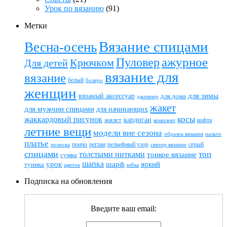
Урок по вязанию
(91)
Метки
Вязание спицами
Весна-осень
ажурное
Пуловер
Крючком
Для детей
вязание для
вязание
белый
болеро
женщин
вязаный аксессуар
для зимы
для дома
джемпер
жакет
для мужчин спицами
для начинающих
жаккардовый рисунок
косы
кардиган
жилет
комплект
кофта
летние вещи
модели вне сезона
пальто
образец вязания
платье
пончо
реглан
рельефный узор
серый
полоска
свитер вязание
спицами
топ
толстыми нитками
тонкое вязание
сумка
шапка
шарф
яркий
урок
туника
цветок
юбка
Подписка на обновления
Введите ваш email: