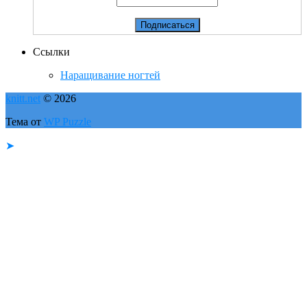
Ссылки
Наращивание ногтей
knitt.net
© 2026
Тема от
WP Puzzle
➤