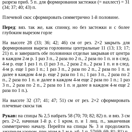
разреза приб. 5 п.
для формирования застежки (= нахлест) = 31
(34; 37; 40; 43) п.
Плечевой скос сформировать симметрично 1-й половине.
Перед
: вяз. так же, как спинку, но без застежки и с более
глубоким вырезом горле
На высоте 28 (33; 36; 42; 46) см от рез. 2×2 закрыть для
формирования выреза горловины центральные 11 (13; 13; 17;
21) п. и завершить обе половинки отдельн закрывая от центра
в каждом 2-м р. 1 раз 3 п., 2 раза по 2 п., 2 раза по 1 п. и в след.
4-м р. еще 1 раз 1 п. (1 раз 3 п., 2 раза 2 п., 2 раза 1 п. и в след.
4-м р. еще 1 раз 1 п.; 1 раз 3 п., 2 раза по 2 п., 2 раза по 1 п. и
далее в каждом 4-м р. еще 2 раза по 1 п.; 1 раз 3 п., 2 раза по 2
п., 2 раза по 1 п. и далее в каждом 4-м еще 2 раза по 1 п.; 1 раз
3 п., 2 раза по 2 п., 2 раза по 1 п. и далее в каждом 4-м еще 2
раза по 1 п.).
На высоте 32 (37; 41; 47; 51) см от рез. 2×2 сформировать
плечевые скосы так
Рукав:
на спицы № 2,5 набрать 58 (70; 70; 82; 82) п. и вяз. 3 см
рез. 2×2, начиная 1-й р. с 1 кром. п. и 1 лиц. п., заканчивая
симметрично началу. Перейти на спицы № 3 и продолжить
ажурным узором, при этом в 1-м р. уб. 1 п. 57(69; 69; 81; 81) п.