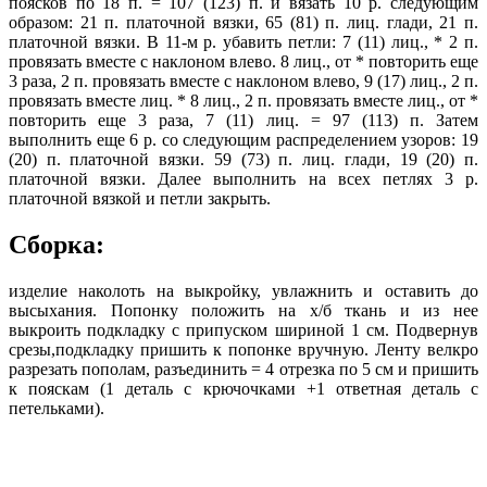
поясков по 18 п. = 107 (123) п. и вязать 10 р. следующим
образом: 21 п. платочной вязки, 65 (81) п. лиц. глади, 21 п.
платочной вязки. В 11-м р. убавить петли: 7 (11) лиц., * 2 п.
провязать вместе с наклоном влево. 8 лиц., от * повторить еще
3 раза, 2 п. провязать вместе с наклоном влево, 9 (17) лиц., 2 п.
провязать вместе лиц. * 8 лиц., 2 п. провязать вместе лиц., от *
повторить еще 3 раза, 7 (11) лиц. = 97 (113) п. Затем
выполнить еще 6 р. со следующим распределением узоров: 19
(20) п. платочной вязки. 59 (73) п. лиц. глади, 19 (20) п.
платочной вязки. Далее выполнить на всех петлях 3 р.
платочной вязкой и петли закрыть.
Сборка:
изделие наколоть на выкройку, увлажнить и оставить до
высыхания. Попонку положить на х/б ткань и из нее
выкроить подкладку с припуском шириной 1 см. Подвернув
срезы,подкладку пришить к попонке вручную. Ленту велкро
разрезать пополам, разъединить = 4 отрезка по 5 см и пришить
к пояскам (1 деталь с крючочками +1 ответная деталь с
петельками).