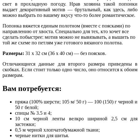
свет в прохладную погоду. Нрав хозяина такой попонки
выдает декоративный мотив — брутальный, как здесь, либо
можно выбрать по ваше­му вкусу что-то более романтическое.
Попонка вяжется единым полотном (вместе с поясками) по
направлению от хвоста. Специально для тех, кто хочет все
сделать побыстрее: мотив можно не вывязывать, а вышить по
той же схеме по петлям уже готового вязаного полотна.
Размеры:
31 х 32 см (36 х 40 см) — без поясков.
Отличающиеся данные для второго размера приведены в
скобках. Если стоит только одно число, оно относится к обоим
размерам.
Вам потребуется:
пряжа (100% шерсти; 105 м/ 50 г) — 100 (150) г черной и
50 г белой;
спицы № 3.5 и 4;
10 см черной ленты велкро шириной 2,5 см для
застежки;
0,5 м черной хлопчатобумажной ткани;
черные нитки для шитья.