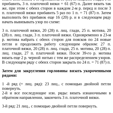
прибавить, 3 п. платочной вязки = 61 (67) п. Далее вязать так
же, при этом с обеих сторон в каждом 2-м р. перед и после 3
п. платочной вязки прибавить 5 раз по 1 п. = 71 (87) п. Затем
выполнить без прибавок еще 16 (20) р. и в следующем ряду
начать вывязывать узор по схеме:
3 п. платочной вязки, 20 (28) п. лиц. глади, 25 п. мотива, 20
(28) п. лиц. глади, 3 п. платочной вязки. Одновременно в 23-м
р. мотива набрать с обеих сторон для поясков по 24 новые
петли и продолжить работу следующим образом: 27 п.
платочной вязки, 20 (28) п. лиц. глади, 25 п. мотива, 20 (28) п.
лиц. глади, 27 п. платочной вязки. После 39-го р. мотива
вязать еще 2 р. черной нитью с тем же распределением узоров.
В следующем ряду с обеих сторон закрыть по 24 п. = 71 (87) п.
Затем для закругления горловины вязать укороченными
рядами:
1 -й ряд (= лиц. ряд): 23 лиц., с помощью двойной петли
повернуть.
2-й и все последующие изн. ряды: вязать изнаночными в
обратном направлении, закончить 3 п. платочной вязки.
3-й ряд: 21 лиц., с помощью двойной петли повернуть.