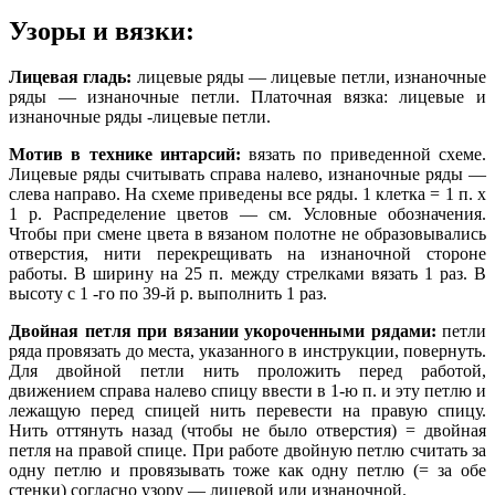
Узоры и вязки:
Лицевая гладь:
лицевые ряды — лицевые петли, изнаночные
ряды — изнаночные петли. Платочная вязка: лицевые и
изнаночные ряды -лицевые петли.
Мотив в технике интарсий:
вязать по приведенной схеме.
Лицевые ряды считывать справа налево, изнаночные ряды —
слева направо. На схеме приведены все ряды. 1 клетка = 1 п. х
1 р. Распределение цветов — см. Условные обозначения.
Чтобы при смене цвета в вязаном полотне не образовывались
отверстия, нити перекрещивать на изнаночной стороне
работы. В ширину на 25 п. между стрелками вязать 1 раз. В
высоту с 1 -го по 39-й р. выполнить 1 раз.
Двойная петля при вязании укороченными рядами:
петли
ряда провязать до места, указанного в инструкции, повернуть.
Для двойной петли нить проложить перед работой,
движением справа налево спицу ввести в 1-ю п. и эту петлю и
лежащую перед спицей нить перевести на правую спицу.
Нить оттянуть назад (чтобы не было отверстия) = двойная
петля на правой спице. При работе двойную петлю считать за
одну петлю и провязывать тоже как одну петлю (= за обе
стенки) согласно узору — лицевой или изнаночной.