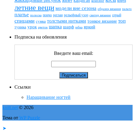
жаккардовый рисунок
косы
кардиган
жилет
комплект
кофта
летние вещи
модели вне сезона
пальто
образец вязания
платье
пончо
реглан
рельефный узор
серый
полоска
свитер вязание
спицами
топ
толстыми нитками
тонкое вязание
сумка
шапка
шарф
яркий
урок
туника
цветок
юбка
Подписка на обновления
Введите ваш email:
Ссылки
Наращивание ногтей
knitt.net
© 2026
Тема от
WP Puzzle
➤