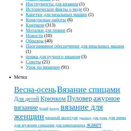
Инструменты для вязания
(1)
Исторические факты о моде
(1)
Каретки для вязальных машин
(1)
Конкурсные работы
(6)
Крючком
(313)
Моталки для пряжи
(5)
Новости
(10)
Образцы
(40)
Программное обеспечение для вязальных машин
(1)
пряжа для ручного вязания
(3)
Советы
(21)
Урок по вязанию
(91)
Метки
Вязание спицами
Весна-осень
ажурное
Пуловер
Крючком
Для детей
вязание для
вязание
белый
болеро
женщин
вязаный аксессуар
для зимы
для дома
джемпер
жакет
для мужчин спицами
для начинающих