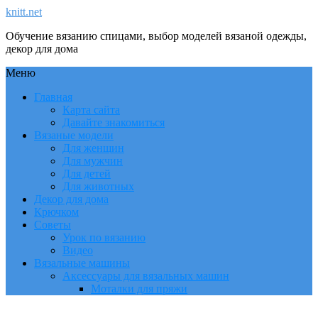
knitt.net
Обучение вязанию спицами, выбор моделей вязаной одежды,
декор для дома
Меню
Главная
Карта сайта
Давайте знакомиться
Вязаные модели
Для женщин
Для мужчин
Для детей
Для животных
Декор для дома
Крючком
Советы
Урок по вязанию
Видео
Вязальные машины
Аксессуары для вязальных машин
Моталки для пряжи