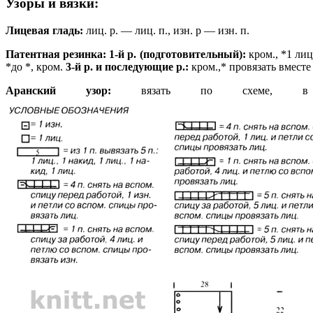
Узоры и вязки:
Лицевая гладь:
лиц. р. — лиц. п., изн. р — изн. п.
Патентная резинка: 1-й р. (подготовительный):
кром., *1 лиц.
*до *, кром.
3-й р. и последующие р.:
кром.,* провязать вместе 
Аранский узор:
вязать по схеме, в 