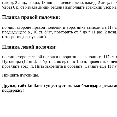
накид, 2 лиц., накид, 18 лиц. — левое плечо, накид, 2 лиц., н
Через 6 р. от начала линий реглана выполнять аранский узор на п
Планка правой полочки:
по лиц. стороне правой полочки и воротника выполнить 117 ст. 
предыдущего р., 10 ст. б/н*, повторить от * до * 11 раз, 2 возд
(отверстия для пуговиц).
Планка левой полочки:
по лиц. стороне левой полочки и воротника выполнить 117 ст. б/н
Пуговицы (12 шт.): набрать 4 возд. п., в 1-ю п. провязать 6 не
провязать возд. п. Нить закрепить и обрезать. Связать ещё 11 п
Пришить пуговицы.
Друзья, сайт knitt.net существует только благодаря рекл
поддержку!