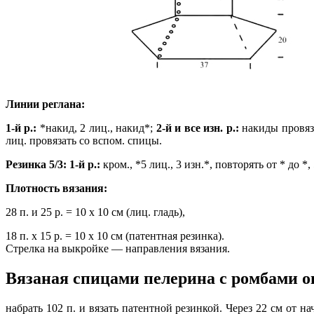
Линии реглана:
1-й р.:
*накид, 2 лиц., накид*;
2-й и все изн. р.:
накиды провязы
лиц. провязать со вспом. спицы.
Резинка 5/3:
1-й р.:
кром., *5 лиц., 3 изн.*, повторять от * до *,
Плотность вязания:
28 п. и 25 р. = 10 х 10 см (лиц. гладь),
18 п. х 15 р. = 10 х 10 см (патентная резинка).
Стрелка на выкройке — направления вязания.
Вязаная спицами пелерина с ромбами о
набрать 102 п. и вязать патентной резинкой. Через 22 см от н