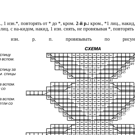
, 1 изн.*, повторять от * до *, кром.
2-й р.:
кром., *1 лиц., накид
лиц. с на-кидом, накид, 1 изн. снять, не провязывая *, повторять
изн. р. п. провязывать по рисун