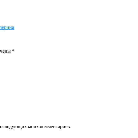
лерина
ечены
*
я последующих моих комментариев