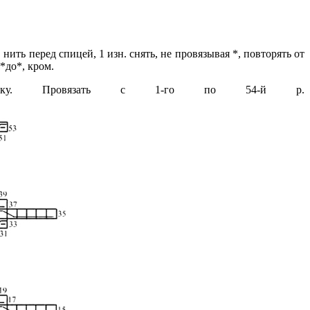
, нить перед спицей, 1 изн. снять, не провязывая *, повторять от
 *до*, кром.
ку. Провязать с 1-го по 54-й р.