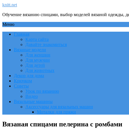
knitt.net
Обучение вязанию спицами, выбор моделей вязаной одежды, де
Меню
Главная
Карта сайта
Давайте знакомиться
Вязаные модели
Для женщин
Для мужчин
Для детей
Для животных
Декор для дома
Крючком
Советы
Урок по вязанию
Видео
Вязальные машины
Аксессуары для вязальных машин
Моталки для пряжи
Вязаная спицами пелерина с ромбами