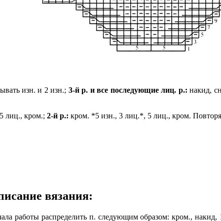
вать изн. и 2 изн.;
3-й р. и все последующие лиц. р.:
накид, сн
 5 лиц., кром.;
2-й р.:
кром. *5 изн., 3 лиц.*, 5 лиц., кром. Повторя
писание вязания:
ачала работы распределить п. следующим образом: кром., накид, 1