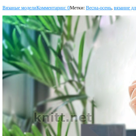
Вязаные модели
Комментарии: 0
Метки:
Весна-осень
,
вязание д