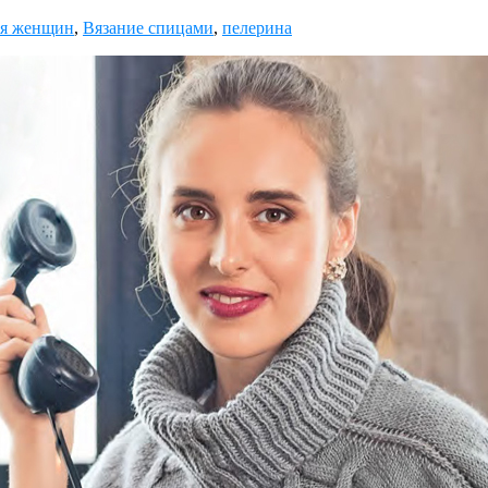
ля женщин
,
Вязание спицами
,
пелерина