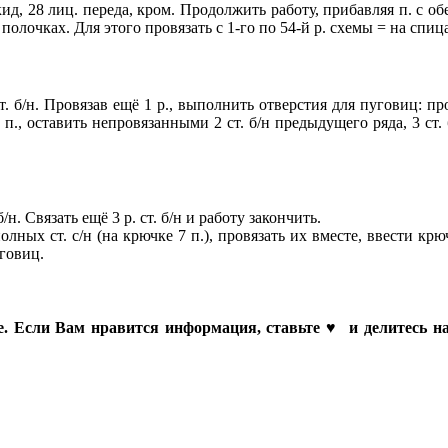
акид, 28 лиц. переда, кром. Продолжить работу, прибавляя п. с об
олочках. Для этого провязать с 1-го по 54-й р. схемы = на спицах
б/н. Провязав ещё 1 р., выполнить отверстия для пуговиц: провя
. п., оставить непровязанными 2 ст. б/н предыдущего ряда, 3 ст. б
. Связать ещё 3 р. ст. б/н и работу закончить.
полных ст. с/н (на крючке 7 п.), провязать их вместе, ввести крю
уговиц.
аме. Если Вам нравится информация, ставьте ♥ и делитесь на