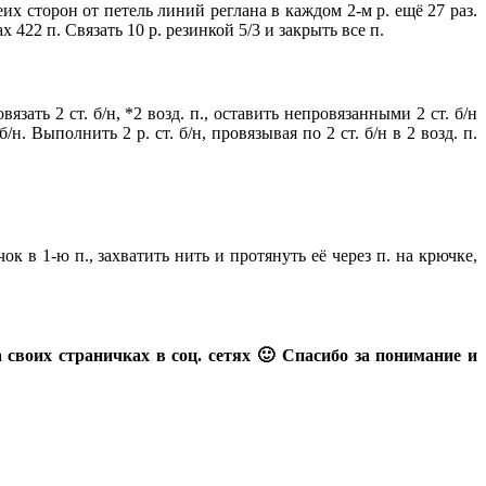
еих сторон от петель линий реглана в каждом 2-м р. ещё 27 раз.
 422 п. Связать 10 р. резинкой 5/3 и закрыть все п.
зать 2 ст. б/н, *2 возд. п., оставить непровязанными 2 ст. б/н
/н. Выполнить 2 р. ст. б/н, провязывая по 2 ст. б/н в 2 возд. п.
чок в 1-ю п., захватить нить и протянуть её через п. на крючке,
 своих страничках в соц. сетях 🙂 Спасибо за понимание и