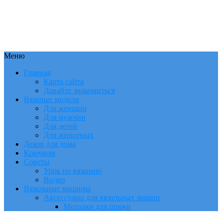
Меню
Главная
Карта сайта
Давайте знакомиться
Вязаные модели
Для женщин
Для мужчин
Для детей
Для животных
Декор для дома
Крючком
Советы
Урок по вязанию
Видео
Вязальные машины
Аксессуары для вязальных машин
Моталки для пряжи