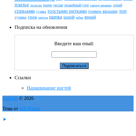
платье
пончо
реглан
рельефный узор
серый
полоска
свитер вязание
спицами
топ
толстыми нитками
тонкое вязание
сумка
шапка
шарф
яркий
урок
туника
цветок
юбка
Подписка на обновления
Введите ваш email:
Ссылки
Наращивание ногтей
knitt.net
© 2026
Тема от
WP Puzzle
➤