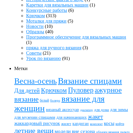
Каретки для вязальных машин
(1)
Конкурсные работы
(6)
Крючком
(313)
Моталки для пряжи
(5)
Новости
(10)
Образцы
(40)
Программное обеспечение для вязальных машин
(1)
пряжа для ручного вязания
(3)
Советы
(21)
Урок по вязанию
(91)
Метки
Вязание спицами
Весна-осень
ажурное
Пуловер
Крючком
Для детей
вязание для
вязание
белый
болеро
женщин
вязаный аксессуар
для зимы
для дома
джемпер
жакет
для мужчин спицами
для начинающих
жаккардовый рисунок
косы
кардиган
жилет
комплект
кофта
летние вещи
модели вне сезона
пальто
образец вязания