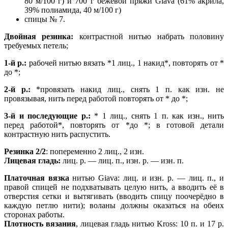
80 м/100 г) и 700 г бежевой пряжи Giava (61% акрила,
39% полиамида, 40 м/100 г)
спицы № 7.
Двойная резинка:
контрастной нитью набрать половину
требуемых петель;
1-й р.:
рабочей нитью вязать *1 лиц., 1 накид*, повторять от *
до *;
2-й р.:
*провязать накид лиц., снять 1 п. как изн. не
провязывая, нить перед работой повторять от * до *;
3-й и
последующие р.:
* 1 лиц., снять 1 п. как изн., нить
перед работой*, повторять от *до *; в готовой детали
контрастную нить распустить.
Резинка 2/2
: попеременно 2 лиц., 2 изн.
Лицевая гладь:
лиц. р. — лиц. п., изн. р. — изн. п.
Платочная вязка
нитью Giava: лиц. и изн. р. — лиц. п., и
правой спицей не подхватывать целую нить, а вводить её в
отверстия сетки и вытягивать (вводить спицу поочерёдно в
каждую петлю нити); воланы должны оказаться на обеих
сторонах работы.
Плотность вязания
, лицевая гладь нитью Kross: 10 п. и 17 р.