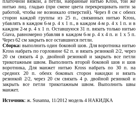
платочной вязкой, а петли, набранные нитью Kross, той же
нитью лиц. гладью (при смене цвета перекрещивать нити за
работой, чтобы не возникало отверстий). Через 8 см с обеих
сторон каждой группы из 25 п., связанных нитью Kross,
убавлять в каждом 6-м р. 4 х 1 п., в каждом 4-м р. 4 х 1 п. и в
каждом 2-м р. 4 х 1 п. Оставшуюся 31 п. вязать только нитью
Giava, равномерно убавляя в каждом 6-м р. 4 х 4 п. и 1 х 5 п.
Через 62 см закрыть все оставшиеся петли.
Сборка:
выполнить один боковой шов. Для воротника нитью
Kross набрать по горловине 62 п. и вязать резинкой 2/2, через
20 см связать 4 р. двойной резинкой и закрыть все петли
трикотажным швом. Выполнить второй боковой шов и шов
воротника, Для манжет нитью Kross набрать по 30 п. на
средних 20 п. обеих боковых сторон накидки и вязать
резинкой 2/2, через 20 см связать 4 р. двойной резинкой и
закрыть все петли трикотажным швом. Выполнить швы
манжет.
Источник
: ж. Susanna, 11/2012 модель 4 НАКИДКА