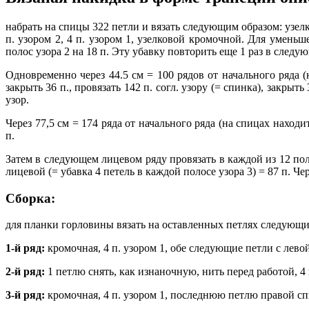
набрать на спицы 322 петли и вязать следующим образом: узелкова
п. узором 2, 4 п. узором 1, узелковой кромочной. Для уменьш
полос узора 2 на 18 п. Эту убавку повторить еще 1 раз в следую
Одновременно через 44.5 см = 100 рядов от начального ряда (н
закрыть 36 п., провязать 142 п. согл. узору (= спинка), закры
узор.
Через 77,5 см = 174 ряда от начального ряда (на спицах нахо
п.
Затем в следующем лицевом ряду провязать в каждой из 12 пол
лицевой (= убавка 4 петель в каждой полосе узора 3) = 87 п. Чер
Сборка:
для планки горловины вязать на оставленных петлях следующи
1-й ряд:
кромочная, 4 п. узором 1, обе следующие петли с лево
2-й ряд:
1 петлю снять, как изнаночную, нить перед работой, 4 
3-й ряд:
кромочная, 4 п. узором 1, последнюю петлю правой сп