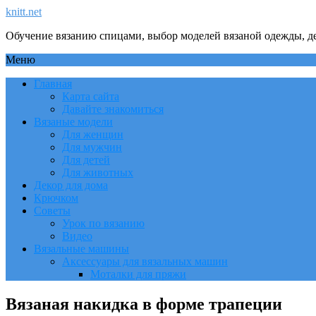
knitt.net
Обучение вязанию спицами, выбор моделей вязаной одежды, де
Меню
Главная
Карта сайта
Давайте знакомиться
Вязаные модели
Для женщин
Для мужчин
Для детей
Для животных
Декор для дома
Крючком
Советы
Урок по вязанию
Видео
Вязальные машины
Аксессуары для вязальных машин
Моталки для пряжи
Вязаная накидка в форме трапеции