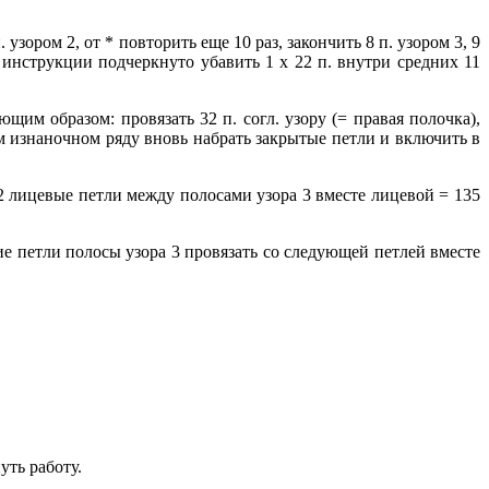
 узором 2, от * повторить еще 10 раз, закончить 8 п. узором 3, 9
. инструкции подчеркнуто убавить 1 х 22 п. внутри средних 11
ющим образом: провязать 32 п. согл. узору (= правая полочка),
ющем изнаночном ряду вновь набрать закрытые петли и включить в
 2 лицевые петли между полосами узора 3 вместе лицевой = 135
ие петли полосы узора 3 провязать со следующей петлей вместе
уть работу.