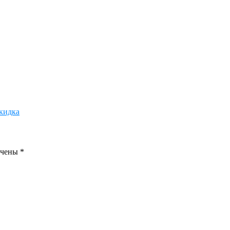
кидка
ечены
*