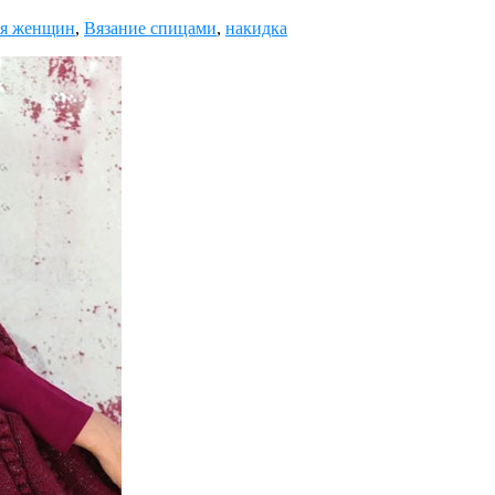
ля женщин
,
Вязание спицами
,
накидка