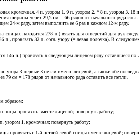
я кромочная, 4 п. узором 1, 9 п. узором 2, * 8 п. узором 3, 18 п.
ения ширины через 29,5 см = 66 рядов от начального ряда согл
щем 24-м ряду, затем выполнить ее 6 раз в каждом 12-м ряду.
а спицах находится 278 п.) вязать для отверстий для рук следу
ть 36 п., провязать 32 п. согл. узору (= левая полочка). В следу
дится 146 п.) провязать в следующем лицевом ряду оставшиеся по
ос узора 3 первые 3 петли вместе лицевой, а также обе последн
ез 79 см = 178 рядов от начального ряда оставить все петли.
м образом:
й спицы провязать вместе лицевой; повернуть работу;
п. узором 1, кромочная; повернуть работу;
ицы провязать с 1-й петлей левой спицы вместе лицевой; поверн