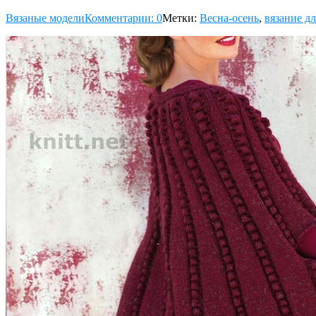
Вязаные модели
Комментарии: 0
Метки:
Весна-осень
,
вязание д