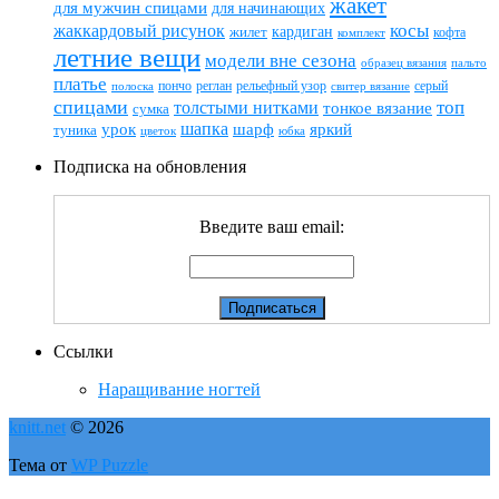
жакет
для мужчин спицами
для начинающих
жаккардовый рисунок
косы
кардиган
жилет
комплект
кофта
летние вещи
модели вне сезона
пальто
образец вязания
платье
пончо
реглан
рельефный узор
серый
полоска
свитер вязание
спицами
топ
толстыми нитками
тонкое вязание
сумка
шапка
шарф
яркий
урок
туника
цветок
юбка
Подписка на обновления
Введите ваш email:
Ссылки
Наращивание ногтей
knitt.net
© 2026
Тема от
WP Puzzle