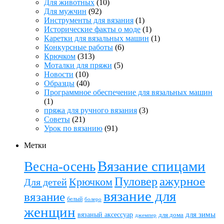
Для животных
(10)
Для мужчин
(92)
Инструменты для вязания
(1)
Исторические факты о моде
(1)
Каретки для вязальных машин
(1)
Конкурсные работы
(6)
Крючком
(313)
Моталки для пряжи
(5)
Новости
(10)
Образцы
(40)
Программное обеспечение для вязальных машин
(1)
пряжа для ручного вязания
(3)
Советы
(21)
Урок по вязанию
(91)
Метки
Вязание спицами
Весна-осень
ажурное
Пуловер
Крючком
Для детей
вязание для
вязание
белый
болеро
женщин
вязаный аксессуар
для зимы
для дома
джемпер