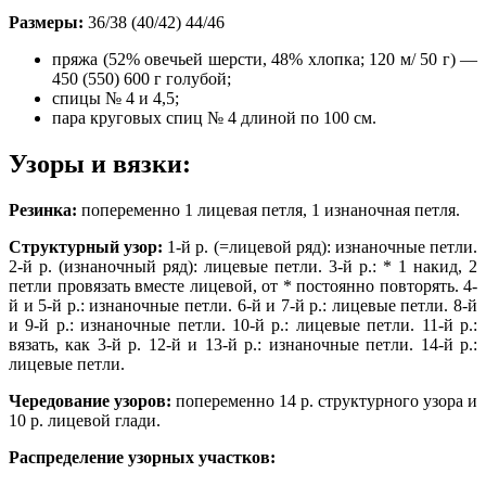
Размеры:
36/38 (40/42) 44/46
пряжа (52% овечьей шерсти, 48% хлопка; 120 м/ 50 г) —
450 (550) 600 г голубой;
спицы № 4 и 4,5;
пара круговых спиц № 4 длиной по 100 см.
Узоры и вязки:
Резинка:
попеременно 1 лицевая петля, 1 изнаночная петля.
Структурный узор:
1-й р. (=лицевой ряд): изнаночные петли.
2-й р. (изнаночный ряд): лицевые петли. 3-й р.: * 1 накид, 2
петли провязать вместе лицевой, от * постоянно повторять. 4-
й и 5-й р.: изнаночные петли. 6-й и 7-й р.: лицевые петли. 8-й
и 9-й р.: изнаночные петли. 10-й р.: лицевые петли. 11-й р.:
вязать, как 3-й р. 12-й и 13-й р.: изнаночные петли. 14-й р.:
лицевые петли.
Чередование узоров:
попеременно 14 р. структурного узора и
10 р. лицевой глади.
Распределение узорных участков: