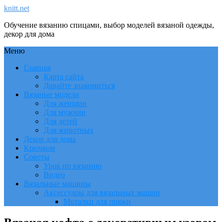
knitt.net
Обучение вязанию спицами, выбор моделей вязаной одежды,
декор для дома
Меню
Главная
Карта сайта
Давайте знакомиться
Вязаные модели
Для женщин
Для мужчин
Для детей
Для животных
Декор для дома
Крючком
Советы
Урок по вязанию
Видео
Вязальные машины
Аксессуары для вязальных машин
Моталки для пряжи