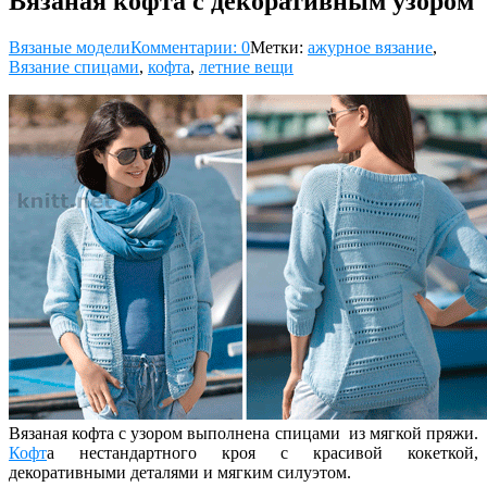
Вязаная кофта с декоративным узором
Вязаные модели
Комментарии: 0
Метки:
ажурное вязание
,
Вязание спицами
,
кофта
,
летние вещи
Вязаная кофта с узором выполнена спицами из мягкой пряжи.
Кофт
а нестандартного кроя с красивой кокеткой,
декоративными деталями и мягким силуэтом.