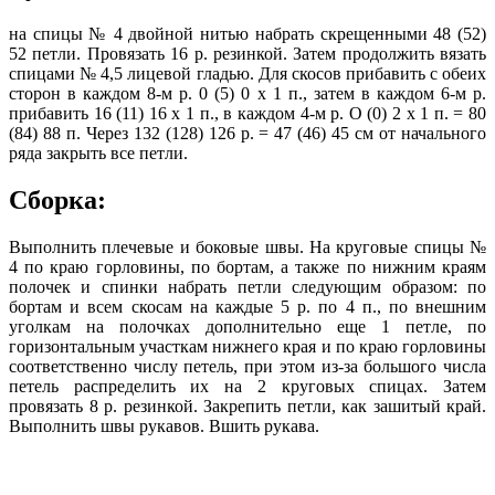
на спицы № 4 двойной нитью набрать скрещенными 48 (52)
52 петли. Провязать 16 р. резинкой. Затем продолжить вязать
спицами № 4,5 лицевой гладью. Для скосов прибавить с обеих
сторон в каждом 8-м р. 0 (5) 0 х 1 п., затем в каждом 6-м р.
прибавить 16 (11) 16 х 1 п., в каждом 4-м р. О (0) 2 х 1 п. = 80
(84) 88 п. Через 132 (128) 126 р. = 47 (46) 45 см от начального
ряда закрыть все петли.
Сборка:
Выполнить плечевые и боковые швы. На круговые спицы №
4 по краю горловины, по бортам, а также по нижним краям
полочек и спинки набрать петли следующим образом: по
бортам и всем скосам на каждые 5 р. по 4 п., по внешним
уголкам на полочках дополнительно еще 1 петле, по
горизонтальным участкам нижнего края и по краю горловины
соответственно числу петель, при этом из-за большого числа
петель распределить их на 2 круговых спицах. Затем
провязать 8 р. резинкой. Закрепить петли, как зашитый край.
Выполнить швы рукавов. Вшить рукава.