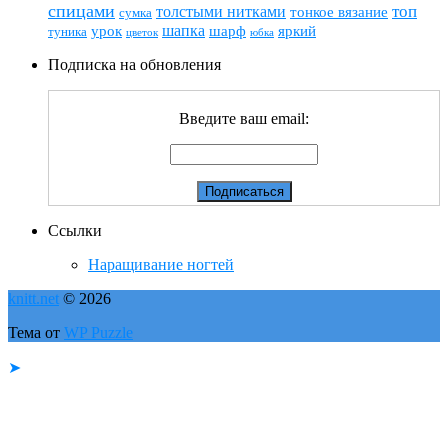
спицами
топ
толстыми нитками
тонкое вязание
сумка
шапка
шарф
яркий
урок
туника
цветок
юбка
Подписка на обновления
Введите ваш email:
Ссылки
Наращивание ногтей
knitt.net
© 2026
Тема от
WP Puzzle
➤