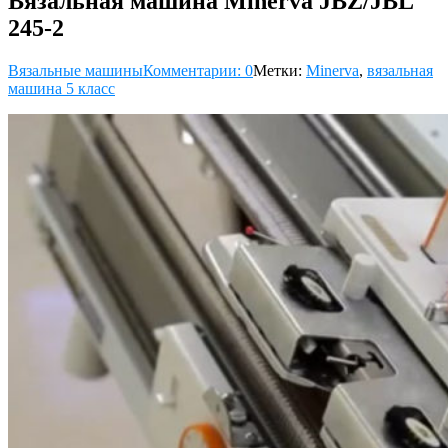
Вязальная машина Minerva JBZ/JBL
245-2
Вязальные машины
Комментарии: 0
Метки:
Minerva
,
вязальная
машина 5 класс