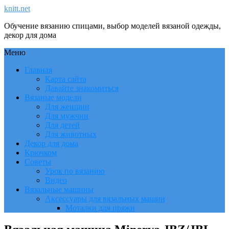
knitt.net
Обучение вязанию спицами, выбор моделей вязаной одежды,
декор для дома
Меню
Главная
Карта сайта
Давайте знакомиться
Вязаные модели
Для женщин
Для мужчин
Для детей
Для животных
Декор для дома
Крючком
Советы
Урок по вязанию
Видео
Вязальные машины
Аксессуары для вязальных машин
Моталки для пряжи