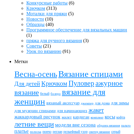
Конкурсные работы
(6)
Крючком
(313)
Моталки для пряжи
(5)
Новости
(10)
Образцы
(40)
Программное обеспечение для вязальных машин
(1)
пряжа для ручного вязания
(3)
Советы
(21)
Урок по вязанию
(91)
Метки
Вязание спицами
Весна-осень
ажурное
Пуловер
Крючком
Для детей
вязание для
вязание
белый
болеро
женщин
вязаный аксессуар
для зимы
для дома
джемпер
жакет
для мужчин спицами
для начинающих
жаккардовый рисунок
косы
кардиган
жилет
комплект
кофта
летние вещи
модели вне сезона
пальто
образец вязания
платье
пончо
реглан
рельефный узор
серый
полоска
свитер вязание