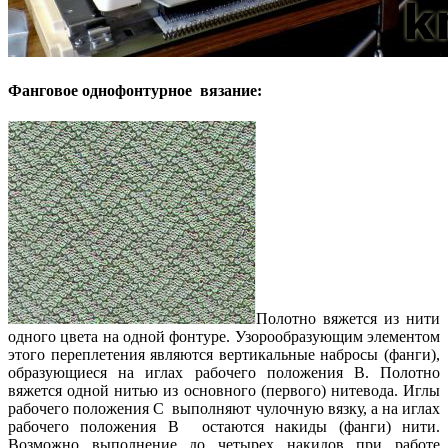
Фанговое однофонтурное вязание:
Полотно вяжется из нити
одного цвета на одной фонтуре. Узорообразующим элементом
этого переплетения являются вертикальные набросы (фанги),
образующиеся на иглах рабочего положения В. Полотно
вяжется одной нитью из основного (первого) нитевода. Иглы
рабочего положения С выполняют чулочную вязку, а на иглах
рабочего положения В остаются накиды (фанги) нити.
Возможно выполнение до четырех накидов при работе