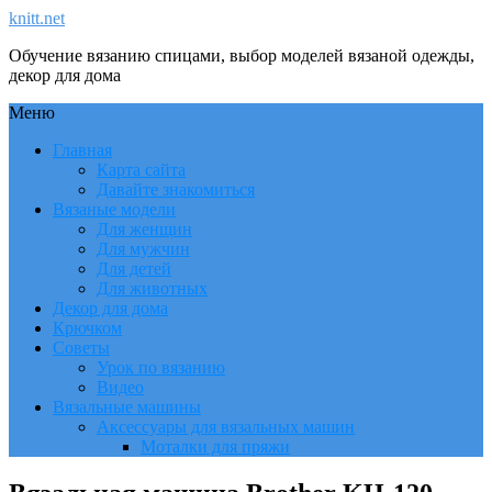
knitt.net
Обучение вязанию спицами, выбор моделей вязаной одежды,
декор для дома
Меню
Главная
Карта сайта
Давайте знакомиться
Вязаные модели
Для женщин
Для мужчин
Для детей
Для животных
Декор для дома
Крючком
Советы
Урок по вязанию
Видео
Вязальные машины
Аксессуары для вязальных машин
Моталки для пряжи