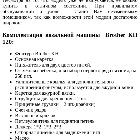
Несмотря на то, что модель уже не выпускается, ее можно
купить в отличном состоянии. При правильном
обслуживании и уходе — станет Вам незаменимым
помощником, так как возможности этой модели достаточно
широкие.
Комплектация вязальной машины Brother KH
120:
Фонтура Brother KH
Основная каретка
Натяжитель для двух цветов нитей.
Оттяжная гребёнка, для набора первого ряда вязания, на
258 игл.
Удлинительные крылья, для дополнительного
расширения фонтуры, используется для ажурной вязки.
Каретка для ажурной вязки
.
Струбцины для крепления – 2 шт.
Прицепные грузики – 2 шт.(крабики)
Счетчик рядов
Вязальный крючок
Петлеуловитель для поднятия петель
Деккера 1*2, 1*3, 2*3,
Отборная линейка для выдвижения игл
Масло