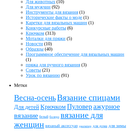
Для животных
(10)
Для мужчин
(92)
Инструменты для вязания
(1)
Исторические факты о моде
(1)
Каретки для вязальных машин
(1)
Конкурсные работы
(6)
Крючком
(313)
Моталки для пряжи
(5)
Новости
(10)
Образцы
(40)
Программное обеспечение для вязальных машин
(1)
пряжа для ручного вязания
(3)
Советы
(21)
Урок по вязанию
(91)
Метки
Вязание спицами
Весна-осень
ажурное
Пуловер
Крючком
Для детей
вязание для
вязание
белый
болеро
женщин
вязаный аксессуар
для зимы
для дома
джемпер