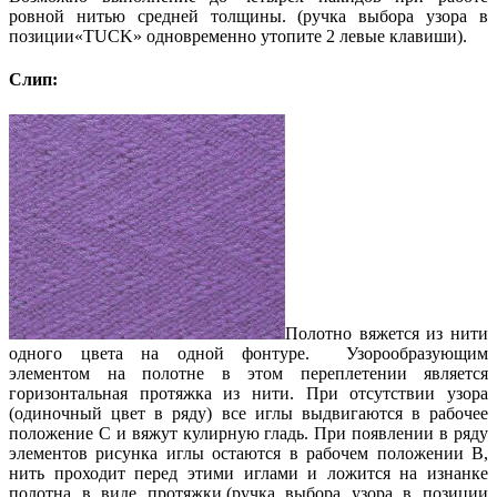
ровной нитью средней толщины. (ручка выбора узора в
позиции«TUCK» одновременно утопите 2 левые клавиши).
Слип:
Полотно вяжется из нити
одного цвета на одной фонтуре. Узорообразующим
элементом на полотне в этом переплетении является
горизонтальная протяжка из нити. При отсутствии узора
(одиночный цвет в ряду) все иглы выдвигаются в рабочее
положение С и вяжут кулирную гладь. При появлении в ряду
элементов рисунка иглы остаются в рабочем положении В,
нить проходит перед этими иглами и ложится на изнанке
полотна в виде протяжки.(ручка выбора узора в позиции