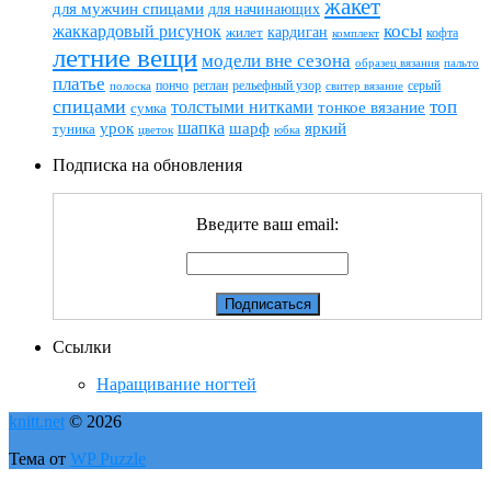
жакет
для мужчин спицами
для начинающих
жаккардовый рисунок
косы
кардиган
жилет
комплект
кофта
летние вещи
модели вне сезона
пальто
образец вязания
платье
пончо
реглан
рельефный узор
серый
полоска
свитер вязание
спицами
топ
толстыми нитками
тонкое вязание
сумка
шапка
шарф
яркий
урок
туника
цветок
юбка
Подписка на обновления
Введите ваш email:
Ссылки
Наращивание ногтей
knitt.net
© 2026
Тема от
WP Puzzle