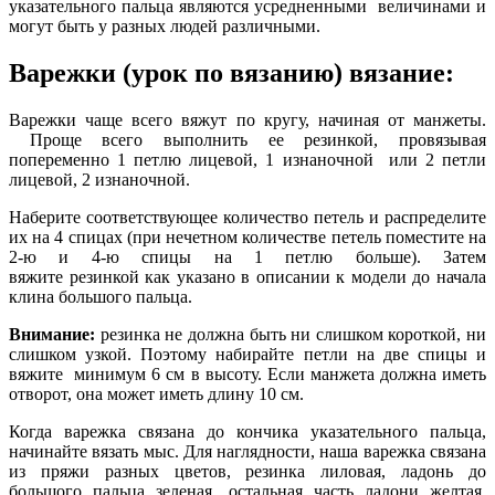
указательного пальца являются усредненными величинами и
могут быть у разных людей различными.
Варежки (урок по вязанию) вязание:
Варежки чаще всего вяжут по кругу, начиная от манжеты.
Проще всего выполнить ее резинкой, провязывая
попеременно 1 петлю лицевой, 1
изнаночной
или 2 петли
лицевой, 2 изнаночной.
Наберите соответствующее количество петель и распределите
их на 4 спицах (при нечетном количестве петель поместите на
2-ю и 4-ю спицы на 1 петлю больше). Затем
вяжите
резинкой
как указано в описании к модели до начала
клина большого пальца.
Внимание:
резинка не должна быть ни слишком короткой, ни
слишком узкой. Поэтому набирайте петли на две спицы и
вяжите минимум 6 см в высоту. Если манжета должна иметь
отворот, она может иметь длину 10 см.
Когда варежка связана до кончика указательного пальца,
начинайте вязать мыс. Для наглядности, наша варежка связана
из пряжи разных цветов, резинка лиловая, ладонь до
большого пальца зеленая, остальная часть ладони желтая,