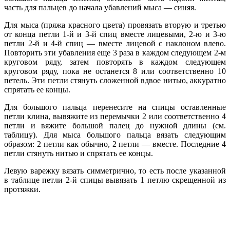
часть для пальцев до начала убавлений мыса — синяя.
Для мыса (пряжа красного цвета) провязать вторую и третью
от конца петли 1-й и 3-й спиц вместе лицевыми, 2-ю и 3-ю
петли 2-й и 4-й спиц —
вместе лицевой с наклоном влево.
Повторить эти убавления еще 3 раза в каждом следующем 2-м
круговом ряду, затем повторять в каждом следующем
круговом ряду, пока не останется 8 или соответственно 10
петель. Эти петли стянуть сложенной вдвое нитью, аккуратно
спрятать ее концы.
Для большого пальца перенесите на спицы оставленные
петли клина, вывяжите из перемычки 2 или соответственно 4
петли и вяжите большой палец до нужной длины
(см.
таблицу).
Для мыса большого пальца вязать следующим
образом: 2 петли как обычно, 2 петли — вместе. Последние 4
петли стянуть нитью и спрятать ее концы.
Левую варежку вязать симметрично, то есть после указанной
в
таблице
петли 2-й спицы вывязать 1 петлю скрещенной из
протяжки.