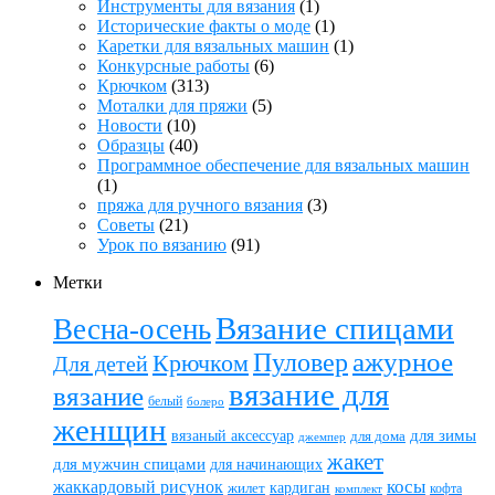
Инструменты для вязания
(1)
Исторические факты о моде
(1)
Каретки для вязальных машин
(1)
Конкурсные работы
(6)
Крючком
(313)
Моталки для пряжи
(5)
Новости
(10)
Образцы
(40)
Программное обеспечение для вязальных машин
(1)
пряжа для ручного вязания
(3)
Советы
(21)
Урок по вязанию
(91)
Метки
Вязание спицами
Весна-осень
ажурное
Пуловер
Крючком
Для детей
вязание для
вязание
белый
болеро
женщин
вязаный аксессуар
для зимы
для дома
джемпер
жакет
для мужчин спицами
для начинающих
жаккардовый рисунок
косы
кардиган
жилет
комплект
кофта