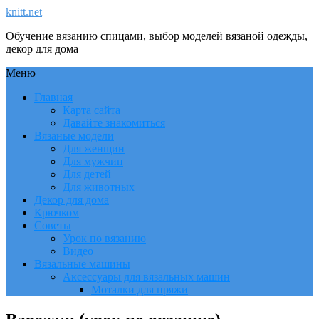
knitt.net
Обучение вязанию спицами, выбор моделей вязаной одежды,
декор для дома
Меню
Главная
Карта сайта
Давайте знакомиться
Вязаные модели
Для женщин
Для мужчин
Для детей
Для животных
Декор для дома
Крючком
Советы
Урок по вязанию
Видео
Вязальные машины
Аксессуары для вязальных машин
Моталки для пряжи