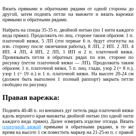
Вязать прямыми и обрат­ными рядами от одной стороны до
дру­гой, затем поднять петли на манжете и вязать варежки
прямыми и обратными рядами.
Набрать на спицы 35-35 п. двойной нитью (по 1 нити каждого
вида пряжи). Продолжить по лиц. стороне таким образом: 1 п.
платочной вязки, 5 ЛП (эти первые 6 п. будут отогнуты на
изн. сторону после окончания работы), 8 ЛП, 2 ИП. 2 ЛП. 4
ИП. 4 ЛП, 4 ИП, 2 ЛП, 1 ИП и 2 п. платочной вязки.
Провязывать петли в обратных рядах по изн. стороне по
рисунку (петли платочной вязки — ЛП). Продолжить таким
образом: 1 п. платочной вязки, 5 п. лиц. глади, узор 2 (= 8 п.),
узор 1 (= 19 п.) и 1 п. платочной вязки. На высоте 20-24 см
(должен быть выполнен 1 полный раппорт) закрыть петли
свободно по рисунку.
Правая варежка:
Поднять 40-48 п. из внешних дуг петель ряда платочной вязки
вдоль верхнего края манжеты двойной нитью (по одной нити
каждого вида пряжи). Далее измерять изделие отсюда. Вязать
платочной вязкой
прямыми и обратными рядами, в то же
время на высоте 1 см поместить маркер на 21-25-ю п. с правой