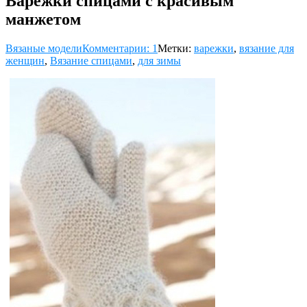
Варежки спицами с красивым
манжетом
Вязаные модели
Комментарии: 1
Метки:
варежки
,
вязание для
женщин
,
Вязание спицами
,
для зимы