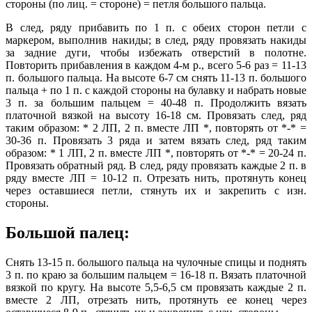
стороны (по лиц. = стороне) = петля большого пальца.
В след, ряду прибавить по 1 п. с обеих сторон петли с
маркером, выполнив накиды; в след, ряду провязать накиды
за задние дуги, чтобы избежать отверстий в полотне.
Повторить прибавления в каждом 4-м р., всего 5-6 раз = 11-13
п. большого пальца. На высоте 6-7 см снять 11-13 п. большого
пальца + по 1 п. с каждой стороны на булавку и набрать новые
3 п. за большим пальцем = 40-48 п. Продолжить вязать
платочной вязкой на высоту 16-18 см. Провязать след, ряд
таким образом: * 2 ЛП, 2 п. вместе ЛП *, повторять от *-* =
30-36 п. Провязать 3 ряда и затем вязать след, ряд таким
образом: * 1 ЛП, 2 п. вместе ЛП *, повторять от *-* = 20-24 п.
Провязать обратный ряд. В след, ряду провязать каждые 2 п. в
ряду вместе ЛП = 10-12 п. Отрезать нить, протянуть конец
через оставшиеся петли, стянуть их и закрепить с изн.
стороны.
Большой палец:
Снять 13-15 п. большого пальца на чулочные спицы и поднять
3 п. по краю за большим пальцем = 16-18 п. Вязать платочной
вязкой по кругу. На высоте 5,5-6,5 см провязать каждые 2 п.
вместе 2 ЛП, отрезать нить, протянуть ее конец через