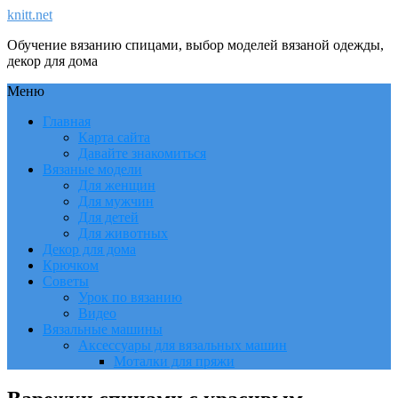
knitt.net
Обучение вязанию спицами, выбор моделей вязаной одежды,
декор для дома
Меню
Главная
Карта сайта
Давайте знакомиться
Вязаные модели
Для женщин
Для мужчин
Для детей
Для животных
Декор для дома
Крючком
Советы
Урок по вязанию
Видео
Вязальные машины
Аксессуары для вязальных машин
Моталки для пряжи