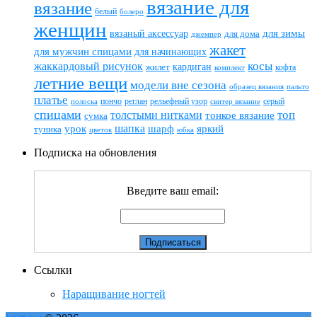
вязание для
вязание
белый
болеро
женщин
вязаный аксессуар
для зимы
для дома
джемпер
жакет
для мужчин спицами
для начинающих
жаккардовый рисунок
косы
кардиган
жилет
комплект
кофта
летние вещи
модели вне сезона
пальто
образец вязания
платье
пончо
реглан
рельефный узор
серый
полоска
свитер вязание
спицами
топ
толстыми нитками
тонкое вязание
сумка
шапка
шарф
яркий
урок
туника
цветок
юбка
Подписка на обновления
Введите ваш email:
Ссылки
Наращивание ногтей