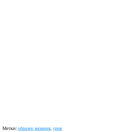
Метки:
образец вязания
,
урок