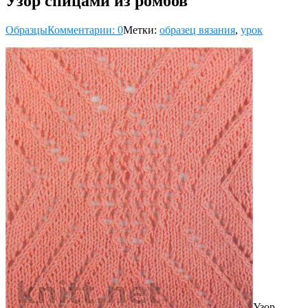
Узор спицами из ромбов
Образцы
Комментарии: 0
Метки:
образец вязания
,
урок
Узор