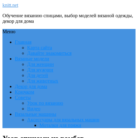
knitt.net
Обучение вязанию спицами, выбор моделей вязаной одежды,
декор для дома
Меню
Главная
Карта сайта
Давайте знакомиться
Вязаные модели
Для женщин
Для мужчин
Для детей
Для животных
Декор для дома
Крючком
Советы
Урок по вязанию
Видео
Вязальные машины
Аксессуары для вязальных машин
Моталки для пряжи