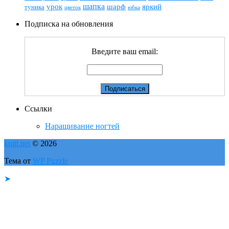
шапка
шарф
яркий
урок
туника
цветок
юбка
Подписка на обновления
Введите ваш email:
Ссылки
Наращивание ногтей
knitt.net
© 2026
Тема от
WP Puzzle
➤