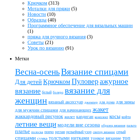
Крючком
(313)
Моталки для пряжи
(5)
Новости
(10)
Образцы
(40)
Программное обеспечение для вязальных машин
(1)
пряжа для ручного вязания
(3)
Советы
(21)
Урок по вязанию
(91)
Метки
Вязание спицами
Весна-осень
ажурное
Пуловер
Крючком
Для детей
вязание для
вязание
белый
болеро
женщин
вязаный аксессуар
для зимы
для дома
джемпер
жакет
для мужчин спицами
для начинающих
жаккардовый рисунок
косы
кардиган
жилет
комплект
кофта
летние вещи
модели вне сезона
пальто
образец вязания
платье
пончо
реглан
рельефный узор
серый
полоска
свитер вязание
спицами
топ
толстыми нитками
тонкое вязание
сумка