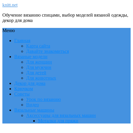
knitt.net
Обучение вязанию спицами, выбор моделей вязаной одежды,
декор для дома
Меню
Главная
Карта сайта
Давайте знакомиться
Вязаные модели
Для женщин
Для мужчин
Для детей
Для животных
Декор для дома
Крючком
Советы
Урок по вязанию
Видео
Вязальные машины
Аксессуары для вязальных машин
Моталки для пряжи