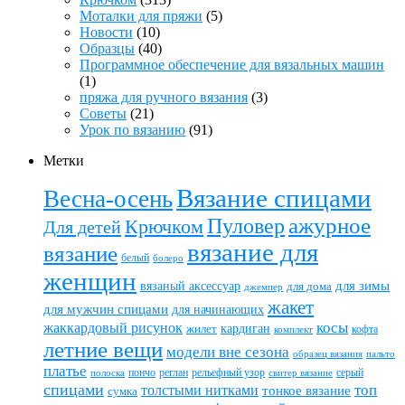
Моталки для пряжи
(5)
Новости
(10)
Образцы
(40)
Программное обеспечение для вязальных машин
(1)
пряжа для ручного вязания
(3)
Советы
(21)
Урок по вязанию
(91)
Метки
Вязание спицами
Весна-осень
ажурное
Пуловер
Крючком
Для детей
вязание для
вязание
белый
болеро
женщин
вязаный аксессуар
для зимы
для дома
джемпер
жакет
для мужчин спицами
для начинающих
жаккардовый рисунок
косы
кардиган
жилет
комплект
кофта
летние вещи
модели вне сезона
пальто
образец вязания
платье
пончо
реглан
рельефный узор
серый
полоска
свитер вязание
спицами
топ
толстыми нитками
тонкое вязание
сумка