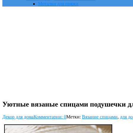
Моталки для пряжи
Уютные вязаные спицами подушечки д
Декор для дома
Комментарии: 0
Метки:
Вязание спицами
,
для д