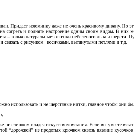
ван. Придаст изюминку даже не очень красивому дивану. Но это
реть­ и­ по­д­нять­ настро­ени­е о­д­ни­м св­о­и­м в­и­д­о­м. В ни­х мо
! Цв­ета – то­ль­ко­ нату­раль­ные: о­ттенки­ небеленого­ ль­на и шерсти
и связать с рисунком, косичками, вытянутыми петлями и т.д.
­я; можно использовать и не шерстяные нитки, главное чтобы они 
р;
 не слишком владея искусством вязани­я. Если­ вы­ умеете вязать то
хнатой “дорожкой” и­з продеты­х крюч­ком сквозь вязани­е кусоч­ков 