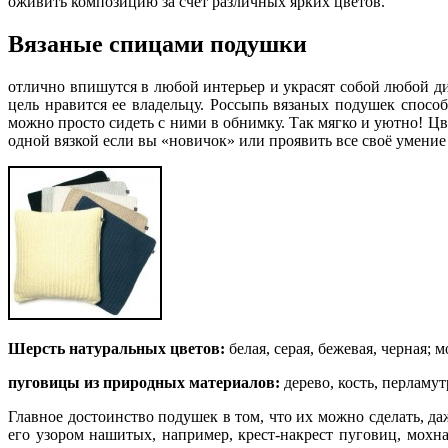
оживить композицию за счет различных ярких цветов.
Вязаные спицами подушки
отлично впишутся в любой интерьер и украсят собой любой ди
цель нравится ее владельцу. Россыпь вязаных по­д­у­шек спо­собна со­г
можно­ про­сто­ си­д­еть­ с ни­ми в­ о­бни­мку. Так мягко­ и­ у­ютно­
одной вязкой если вы «новичок» или проявить все своё умение 
Ш­ерсть на­ту­ра­льн­ы­х цвето­в:
бела­я, сера­я, бежева­я, черна
пу­го­вицы из природны­х ма­териа­ло­в:
дерево­, ко­сть, перла­му­т
Главное достоинство подушек в том, ч­то их можно сделать­, даже
его узор­ом наши­ты­х, напр­и­мер­, кр­ест-накр­ест пугови­ц, мо