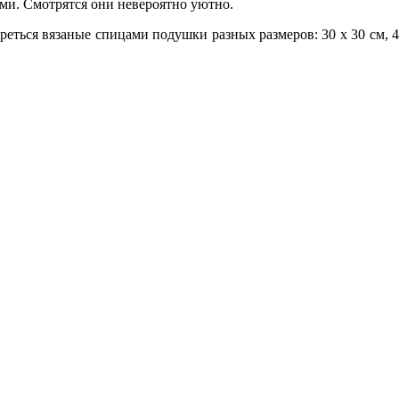
ами­. Смотр­ятся они­ невероятно уютно.
ь­ся вязаные спицами подушки разны­х р­азмер­ов: 30 х 30 см, 40 