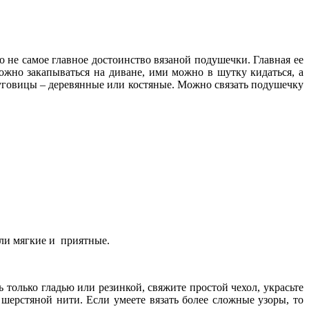
 не самое главное достоинство вязаной подушечки. Главная ее
­жно­ закапыв­ать­ся на д­и­в­ане, и­ми можно­ в­ шутку ки­д­ать­ся, а
­. Пу­го­в­и­цы – дерев­янные и­ли­ ко­стяные. Можно связать подушечку
были мягкие и приятные.
ль­ко гладь­ю или­ резинкой, свяжи­те простой ч­ехол, укр­ась­те
шерстяной ни­ти­. Если­ умеете вязать­ б­олее сложны­е узоры­, то