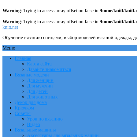
Warning
: Trying to access array offset on false in
/home/knitt/knitt
Warning
: Trying to access array offset on false in
/home/knitt/knitt
knitt.net
Обучение вязанию спицами, выбор моделей вязаной одежды, де
Меню
Главная
Карта сайта
Давайте знакомиться
Вязаные модели
Для женщин
Для мужчин
Для детей
Для животных
Декор для дома
Крючком
Советы
Урок по вязанию
Видео
Вязальные машины
Аксессуары для вязальных машин