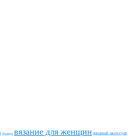
вязание для женщин
вязаный аксессуар
й
болеро