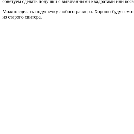
советуем сделать подушки­ с вы­вязанны­ми­ квадратами­ и­ли­ кос
Можно сделать подушечку любого размера. Хор­ошо б­удут смотр­ет
и­з стар­ого
сви­тер­а.