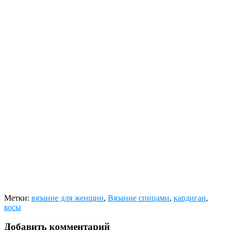
Метки:
вязание для женщин
,
Вязание спицами
,
кардиган
,
косы
Добавить комментарий