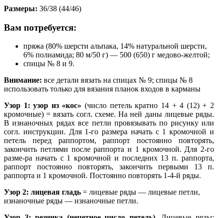
Размеры:
36/38 (44/46)
Вам потребуется:
пряжа (80% шерсти альпака, 14% натуральной шерсти,
6% полиамида; 80 м/50 г) — 500 (650) г медово-желтой;
спицы № 8 и 9.
Внимание:
все детали вязать на спицах № 9; спицы № 8
использовать только для вязания планок входов в карманы
Узор 1: узор из «кос»
(число петель кратно 14 + 4 (12) + 2
кромочные) = вязать согл. схеме. На ней даны лицевые ряды.
В изнаночных рядах все петли провязывать по рисунку или
согл. инструкции. Для 1-го размера начать с 1 кромочной и
петель перед раппортом, раппорт постоянно повторять,
закончить петлями после раппорта и 1 кромочной. Для 2-го
разме-ра начать с 1 кромочной и последних 13 п. раппорта,
раппорт постоянно повторять, закончить первыми 13 п.
раппорта и 1 кромочной. Постоянно повторять 1-4-й ряды.
Узор 2: лицевая гладь
= лицевые ряды — лицевые петли,
изнаночные ряды — изнаночные петли.
Узор 3: резинка (нечетное число петель).
Лицевые ряды: