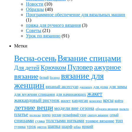
Новости
(10)
Образцы
(40)
Программное обеспечение для вязальных машин
(1)
пряжа для ручного вязания
(3)
Советы
(21)
Урок по вязанию
(91)
Метки
Вязание спицами
Весна-осень
ажурное
Пуловер
Крючком
Для детей
вязание для
вязание
белый
болеро
женщин
вязаный аксессуар
для зимы
для дома
джемпер
жакет
для мужчин спицами
для начинающих
жаккардовый рисунок
косы
кардиган
жилет
комплект
кофта
летние вещи
модели вне сезона
пальто
образец вязания
платье
пончо
реглан
рельефный узор
серый
полоска
свитер вязание
спицами
топ
толстыми нитками
тонкое вязание
сумка
шапка
шарф
яркий
урок
туника
цветок
юбка