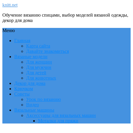
knitt.net
Обучение вязанию спицами, выбор моделей вязаной одежды,
декор для дома
Меню
Главная
Карта сайта
Давайте знакомиться
Вязаные модели
Для женщин
Для мужчин
Для детей
Для животных
Декор для дома
Крючком
Советы
Урок по вязанию
Видео
Вязальные машины
Аксессуары для вязальных машин
Моталки для пряжи