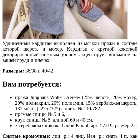
Удлиненный кардиган выполнен из мягкой пряжи в составе
которой шерсть и мохер. Кардиган с круглой кокеткой
декорированный нежным узором акцентирует внимание на
вашей груди и плечах.
Размеры:
36/38 и 40/42
Вам потребуется:
пряжа Junghans-Wolle «Аеrеа» (25% шерсть, 20% мохер,
20% полиакрил, 20% полиамид, 15% верблюжья шерсть,
137 м/25 г): 275 (325) г цвета № 110-782;
прямые спицы № 5 и 6,
круг, спицы № 5, длиной 60 и 40 см,
3 серебряных крючка Union Knopf, арт. 57219, размер 22.
Снятые кромочные:
лиц, р.: 4 лиц. Изн. р.: снять 4 п. как