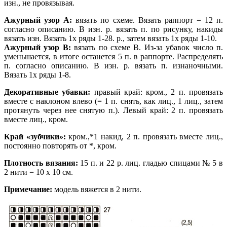
изн., не провязывая.
Ажурный узор А:
вязать по схеме. Вязать раппорт = 12 п.
согласно описанию. В изн. р. вязать п. по рисунку, накиды
вязать изн. Вязать 1х ряды 1-28. р., затем вязать 1х ряды 1-10.
Ажурный узор В:
вязать по схеме В. Из-за убавок число п.
уменьшается, в итоге останется 5 п. в раппорте. Распределять
п. согласно описанию. В изн. р. вязать п. изнаночными.
Вязать 1х ряды 1-8.
Декоративные убавки:
правый край: кром., 2 п. провязать
вместе с наклоном влево (= 1 п. снять, как лиц., 1 лиц., затем
протянуть через нее снятую п.). Левый край: 2 п. провязать
вместе лиц., кром.
Край «зубчики»:
кром.,*1 накид, 2 п. провязать вместе лиц.,
постоянно повторять от *, кром.
Плотность вязания:
15 п. и 22 р. лиц. гладью спицами № 5 в
2 нити = 10 х 10 см.
Примечание:
модель вяжется в 2 нити.