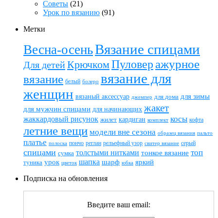
Советы
(21)
Урок по вязанию
(91)
Метки
Вязание спицами
Весна-осень
ажурное
Пуловер
Крючком
Для детей
вязание для
вязание
белый
болеро
женщин
вязаный аксессуар
для зимы
для дома
джемпер
жакет
для мужчин спицами
для начинающих
жаккардовый рисунок
косы
кардиган
жилет
комплект
кофта
летние вещи
модели вне сезона
пальто
образец вязания
платье
пончо
реглан
рельефный узор
серый
полоска
свитер вязание
спицами
топ
толстыми нитками
тонкое вязание
сумка
шапка
шарф
яркий
урок
туника
цветок
юбка
Подписка на обновления
Введите ваш email: