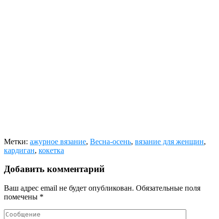
Метки:
ажурное вязание
,
Весна-осень
,
вязание для женщин
,
кардиган
,
кокетка
Добавить комментарий
Ваш адрес email не будет опубликован.
Обязательные поля
помечены
*