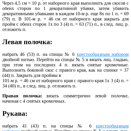
Через 4,5 см = 10 р. от наборного края выполнить для скосов с
обеих сторон по 1 декоративной убавке, затем убавить
декоративными убавками в каждом 10-м р. еще 8х по 1 п. = 69
(79) п. В 101-м р. = 46 см от наборного края закрыть для
пройм с обеих сторон 1х по 3 (4) п. = 63 (71) п., в след. лиц. р.
отложить п.
Левая полочка:
набрать 46 (53) п. на спицы № 6
крестообразным набором
двойной нитью. Перейти на спицы № 5 и вязать лиц. гладью,
при этом на последних 4 п. вязать снятые кромочные.
Выполнить боковой скос с правого края, как на спинке = 37
(44) п. Закрыть для проймы в
101-м р. = 46 см от наборного края с правого края 1х 3 (4) п. =
34 (40) п., в след. лиц. р. отложить п.
Правая полочка:
вязать симметрично левой полочке,
начиная с 4 снятых кромочных.
Рукава:
набрать 41 (43) п. на спицы № 6
крестообразным