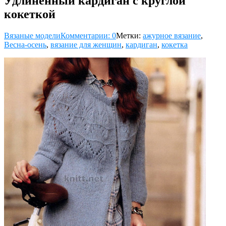
Удлиненный кардиган с круглой
кокеткой
Вязаные модели
Комментарии: 0
Метки:
ажурное вязание
,
Весна-осень
,
вязание для женщин
,
кардиган
,
кокетка