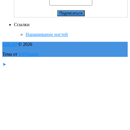
Ссылки
Наращивание ногтей
knitt.net
© 2026
Тема от
WP Puzzle
➤