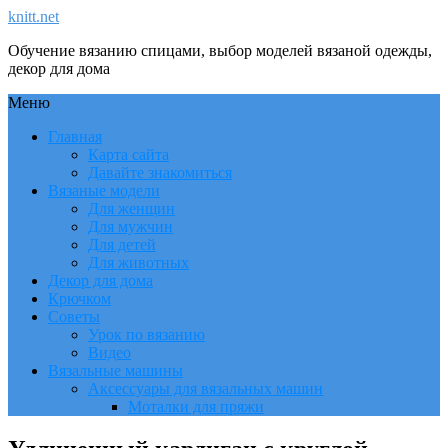
knitt.net
Обучение вязанию спицами, выбор моделей вязаной одежды,
декор для дома
Меню
Главная
Карта сайта
Давайте знакомиться
Вязаные модели
Для женщин
Для мужчин
Для детей
Для животных
Декор для дома
Крючком
Советы
Урок по вязанию
Видео
Вязальные машины
Аксессуары для вязальных машин
Моталки для пряжи