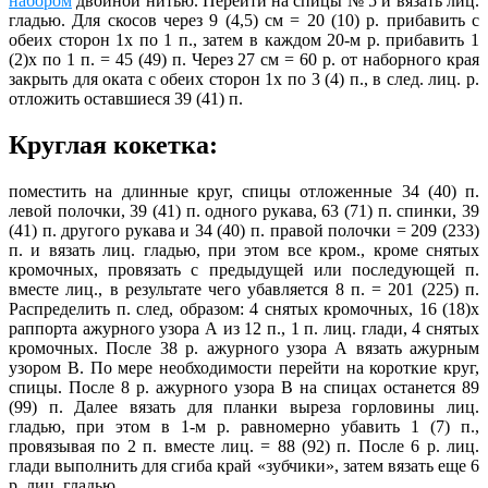
набором
двойной нитью. Перейти на спицы № 5 и вязать лиц.
гладью. Для скосов через 9 (4,5) см = 20 (10) р. прибавить с
обеих сторон 1х по 1 п., затем в каждом 20-м р. прибавить 1
(2)х по 1 п. = 45 (49) п. Через 27 см = 60 р. от наборного края
закрыть для оката с обеих сторон 1х по 3 (4) п., в след. лиц. р.
отложить оставшиеся 39 (41) п.
Круглая кокетка:
поместить на длинные круг, спицы отложенные 34 (40) п.
левой полочки, 39 (41) п. одного рукава, 63 (71) п. спинки, 39
(41) п. другого рукава и 34 (40) п. правой полочки = 209 (233)
п. и вязать лиц. гладью, при этом все кром., кроме снятых
кромочных, провязать с предыдущей или последующей п.
вместе лиц., в результате чего убавляется 8 п. = 201 (225) п.
Распределить п. след, образом: 4 снятых кромочных, 16 (18)х
раппорта ажурного узора А из 12 п., 1 п. лиц. глади, 4 снятых
кромочных. После 38 р. ажурного узора А вязать ажурным
узором В. По мере необходимости перейти на короткие круг,
спицы. После 8 р. ажурного узора В на спицах останется 89
(99) п. Далее вязать для планки выреза горловины лиц.
гладью, при этом в 1-м р. равномерно убавить 1 (7) п.,
провязывая по 2 п. вместе лиц. = 88 (92) п. После 6 р. лиц.
глади выполнить для сгиба край «зубчики», затем вязать еще 6
р. лиц. гладью.