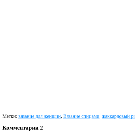
Метки:
вязание для женщин
,
Вязание спицами
,
жаккардовый р
Комментарии
2