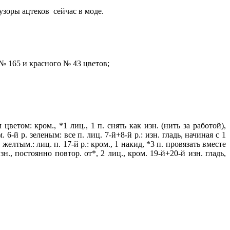
 узоры ацтеков сейчас в моде.
о № 165 и красного № 43 цветов;
 цветом: кром., *1 лиц., 1 п. снять как изн. (нить за работой),
 6-й р. зеленым: все п. лиц. 7-й+8-й р.: изн. гладь, начиная с 1
. желтым.: лиц. п. 17-й р.: кром., 1 накид, *3 п. провязать вместе
зн., постоянно повтор. от*, 2 лиц., кром. 19-й+20-й изн. гладь,