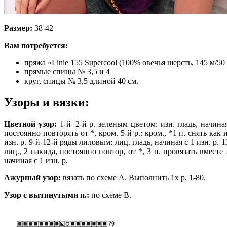
Размер:
38-42
Вам потребуется:
пряжа «Linie 155 Supercool (100% овечья шерсть, 145 м/50
прямые спицы № 3,5 и 4
круг, спицы № 3,5 длиной 40 см.
Узоры и вязки:
Цветной узор:
1-й+2-й р. зеленым цветом: изн. гладь, начиная с
постоянно повторять от *, кром. 5-й р.: кром., *1 п. снять как 
изн. р. 9-й-12-й ряды лиловым: лиц. гладь, начиная с 1 изн. р. 13
лиц., 2 накида, постоянно повтор, от *, 3 п. провязать вместе 
начиная с 1 изн. р.
Ажурный узор:
вязать по схеме А. Выполнить 1х р. 1-80.
Узор с вытянутыми п.:
по схеме В.