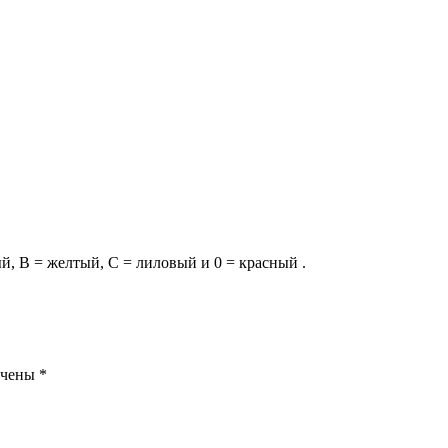
й, В = желтый, С = лиловый и 0 = красный .
ечены
*