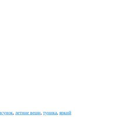
исунок
,
летние вещи
,
туника
,
яркий