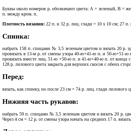
Буквы около номеров р. обозначают цвета: А = зеленый, В = жел
п. между кром. п.
Плотность вязания:
22 п. и 32 р. лиц. глади = 10 х 10 см; 27 
Спинка:
набрать 158 п. спицами № 3,5 зеленым цветом и вязать 20 р. 
провязать в 13-м р. от смены узора 40-ю+41-ю п. и 50-ю+51-ю п
провязать вместе лиц. 51-ю +50-ю п. и 41-ю+40-ю п. от конца 
128 р. лилового цвета закрыть для верхних скосов с обеих сторон 
Перед:
вязать, как спинку, но после 23 см = 74 р. лиц. глади лилового
Нижняя часть рукавов:
набрать 59 п. спицами № 3,5 зеленым цветом и вязать 20 р. ц
Через 4 см = 12 р. от смены узора начать на средних 17 п. вязат