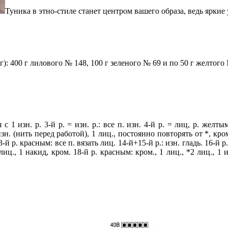
Туника в этно-стиле станет центром вашего образа, ведь яркие
 г): 400 г лилового № 148, 100 г зеленого № 69 и по 50 г желтог
 1 изн. р. 3-й р. = изн. р.: все п. изн. 4-й р. = лиц, р. желтым
изн. (нить перед работой), 1 лиц., постоянно повторять от *, кром.
-й р. красным: все п. вязать лиц. 14-й+15-й р.: изн. гладь. 16-й р
лиц., 1 накид, кром. 18-й р. красным: кром., 1 лиц., *2 лиц., 1 и