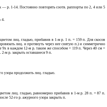
х — р. 1-14. Постоянно повторять соотв. раппорты по 2, 4 или 5
 4.
етом лиц. гладью, прибавив в 1-м р. 1 п. = 159 п. Для скосов
 провязать лиц. и протянуть через нее снятую п.) и симметрично
 9х в каждом 12-м р. таким же способом = 119 п. Через 40 см =
. 2-м р. закрыть оставшиеся 9 п.
ого узора продолжить лиц. гладью.
етом лиц. гладью, равномерно прибавив в 1-м р. 28 п. = 87 п.
после 52-го р. ажурного узора закрыть п.