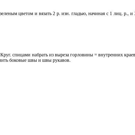
леным цветом и вязать 2 р. изн. гладью, начиная с 1 лиц. р., и
руг. спицами набрать из выреза горловины = внутренних краев оп
нить боковые швы и швы рукавов.