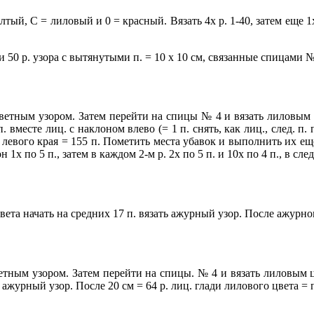
тый, С = лиловый и 0 = красный. Вязать 4х р. 1-40, затем еще 1
п. и 50 р. узора с вытянутыми п. = 10 х 10 см, связанные спицами №
цветным узором. Затем перейти на спицы № 4 и вязать лиловым цв
. вместе лиц. с наклоном влево (= 1 п. снять, как лиц., след. п.
с левого края = 155 п. Пометить места убавок и выполнить их еще
1х по 5 п., затем в каждом 2-м р. 2х по 5 п. и 10х по 4 п., в след
 цвета начать на средних 17 п. вязать ажурный узор. После ажурн
ветным узором. Затем перейти на спицы. № 4 и вязать лиловым цв
ь ажурный узор. После 20 см = 64 р. лиц. глади лилового цвета = 