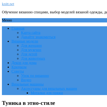
knitt.net
Обучение вязанию спицами, выбор моделей вязаной одежды, де
Меню
Главная
Карта сайта
Давайте знакомиться
Вязаные модели
Для женщин
Для мужчин
Для детей
Для животных
Декор для дома
Крючком
Советы
Урок по вязанию
Видео
Вязальные машины
Аксессуары для вязальных машин
Моталки для пряжи
Туника в этно-стиле