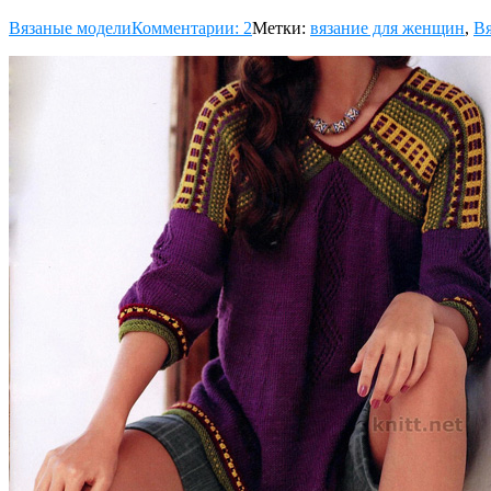
Вязаные модели
Комментарии: 2
Метки:
вязание для женщин
,
Вя