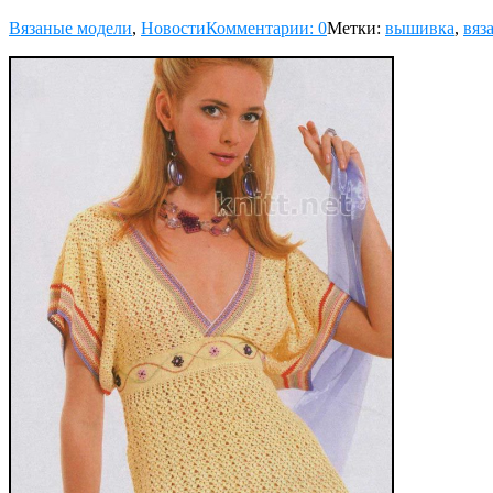
Вязаные модели
,
Новости
Комментарии: 0
Метки:
вышивка
,
вяз