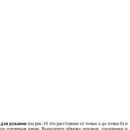
П
для рукавов
(на рис.10 это расстояние от точки а до точки 6) и
е по плечевым швам. Выполните обвязку рукавов, горловины и