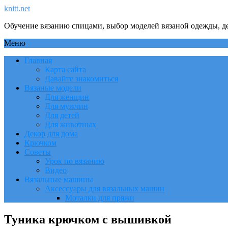
knitt.net
Обучение вязанию спицами, выбор моделей вязаной одежды, де
Меню
Главная
Карта сайта
Давайте знакомиться
Вязаные модели
Для женщин
Для мужчин
Для детей
Для животных
Декор для дома
Крючком
Советы
Урок по вязанию
Видео
Вязальные машины
Аксессуары для вязальных машин
Моталки для пряжи
Туника крючком с вышивкой