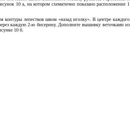
исунок 10 а, на котором схематично показано расположение 1
 контуры лепестков швом «назад иголку». В центре каждого
 через каждую 2-ю бисерину. Дополните вышивку веточками из
исунке 10 б.