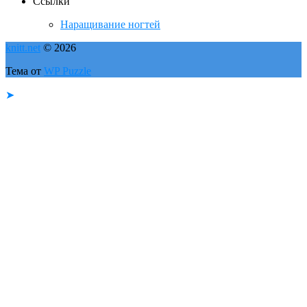
Ссылки
Наращивание ногтей
knitt.net
© 2026
Тема от
WP Puzzle
➤