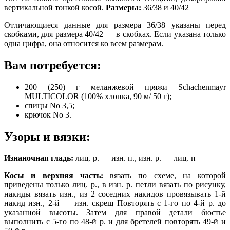
вертикальной тонкой косой.
Размеры:
36/38 и 40/42
Отличающиеся данные для размера 36/38 указаны перед
скобками, для размера 40/42 — в скобках. Если указана только
одна цифра, она относится ко всем размерам.
Вам потребуется:
200 (250) г меланжевой пряжи Schachenmayr
MULTICOLOR (100% хлопка, 90 м/ 50 г);
спицы No 3,5;
крючок No 3.
Узоры и вязки:
Изнаночная гладь:
лиц. р. — изн. п., изн. р. — лиц. п
Косы и верхняя часть:
вязать по схеме, на которой
приведены только лиц. р., в изн. р. петли вязать по рисунку,
накиды вязать изн., из 2 соседних накидов провязывать 1-й
накид изн., 2-й — изн. скрещ Повторять с 1-го по 4-й р. до
указанной высоты. Затем для правой детали бюстье
выполнить с 5-го по 48-й р. и для бретелей повторять 49-й и