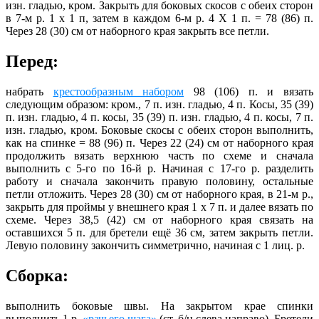
изн. гладью, кром. Закрыть для боковых скосов с обеих сторон
в 7-м р. 1 х 1 п, затем в каждом 6-м р. 4 X 1 п. = 78 (86) п.
Через 28 (30) см от наборного края закрыть все петли.
Перед:
набрать
крестообразным набором
98 (106) п. и вязать
следующим образом: кром., 7 п. изн. гладью, 4 п. Косы, 35 (39)
п. изн. гладью, 4 п. косы, 35 (39) п. изн. гладью, 4 п. косы, 7 п.
изн. гладью, кром. Боковые скосы с обеих сторон выполнить,
как на спинке = 88 (96) п. Через 22 (24) см от наборного края
продолжить вязать верхнюю часть по схеме и сначала
выполнить с 5-го по 16-й р. Начиная с 17-го р. разделить
работу и сначала закончить правую половину, остальные
петли отложить. Через 28 (30) см от наборного края, в 21-м р.,
закрыть для проймы у внешнего края 1 х 7 п. и далее вязать по
схеме. Через 38,5 (42) см от наборного края связать на
оставшихся 5 п. для бретели ещё 36 см, затем закрыть петли.
Левую половину закончить симметрично, начиная с 1 лиц. р.
Сборка:
выполнить боковые швы. На закрытом крае спинки
выполнить 1 р.
«рачьего шага»
(ст. б/н слева направо). Бретели