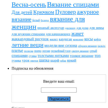
Вязание спицами
Весна-осень
ажурное
Пуловер
Крючком
Для детей
вязание для
вязание
белый
болеро
женщин
вязаный аксессуар
для зимы
для дома
джемпер
жакет
для мужчин спицами
для начинающих
жаккардовый рисунок
косы
кардиган
жилет
комплект
кофта
летние вещи
модели вне сезона
пальто
образец вязания
платье
пончо
реглан
рельефный узор
серый
полоска
свитер вязание
спицами
топ
толстыми нитками
тонкое вязание
сумка
шапка
шарф
яркий
урок
туника
цветок
юбка
Подписка на обновления
Введите ваш email: