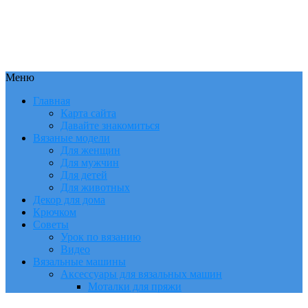
Меню
Главная
Карта сайта
Давайте знакомиться
Вязаные модели
Для женщин
Для мужчин
Для детей
Для животных
Декор для дома
Крючком
Советы
Урок по вязанию
Видео
Вязальные машины
Аксессуары для вязальных машин
Моталки для пряжи