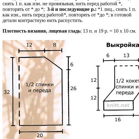
снять 1 п. как изн. не провязывая, нить перед работой *,
повторять от * до *;
3-й и последующие р.:
*1 лиц., снять 1 п.
как изн., нить перед работой*, повторять от *до *; в готовой
детали контрастную нить распустить.
Плотность вязания, лицевая гладь
: 13 п. и 19 р. = 10 х 10 см.