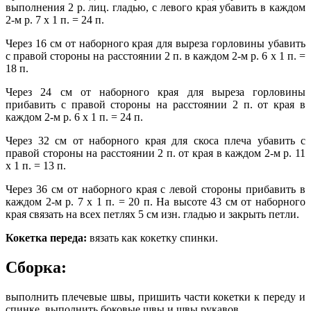
выполнения 2 р. лиц. гладью, с левого края убавить в каждом
2-м р. 7 х 1 п. = 24 п.
Через 16 см от наборного края для выреза горловины убавить
с правой стороны на расстоянии 2 п. в каждом 2-м р. 6 х 1 п. =
18 п.
Через 24 см от наборного края для выреза горловины
прибавить с правой стороны на расстоянии 2 п. от края в
каждом 2-м р. 6 х 1 п. = 24 п.
Через 32 см от наборного края для скоса плеча убавить с
правой стороны на расстоянии 2 п. от края в каждом 2-м р. 11
х 1 п. = 13 п.
Через 36 см от наборного края с левой стороны прибавить в
каждом 2-м р. 7 х 1 п. = 20 п. На высоте 43 см от наборного
края связать на всех петлях 5 см изн. гладью и закрыть петли.
Кокетка переда:
вязать как кокетку спинки.
Сборка:
выполнить плечевые швы, пришить части кокетки к переду и
спинке, выполнить боковые швы и швы рукавов.