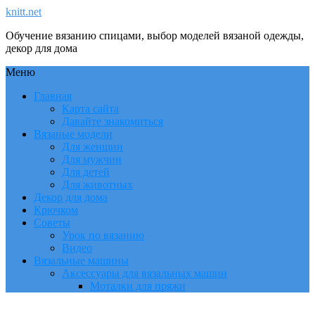
knitt.net
Обучение вязанию спицами, выбор моделей вязаной одежды,
декор для дома
Меню
Главная
Карта сайта
Давайте знакомиться
Вязаные модели
Для женщин
Для мужчин
Для детей
Для животных
Декор для дома
Крючком
Советы
Урок по вязанию
Видео
Вязальные машины
Аксессуары для вязальных машин
Моталки для пряжи