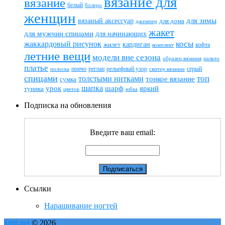
вязание для
вязание
белый
болеро
женщин
вязаный аксессуар
для зимы
для дома
джемпер
жакет
для мужчин спицами
для начинающих
жаккардовый рисунок
косы
кардиган
жилет
комплект
кофта
летние вещи
модели вне сезона
пальто
образец вязания
платье
пончо
реглан
рельефный узор
серый
полоска
свитер вязание
спицами
топ
толстыми нитками
тонкое вязание
сумка
шапка
шарф
яркий
урок
туника
цветок
юбка
Подписка на обновления
Введите ваш email:
Ссылки
Наращивание ногтей
knitt.net
© 2026