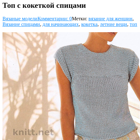
Топ с кокеткой спицами
Вязаные модели
Комментарии: 0
Метки:
вязание для женщин
,
Вязание спицами
,
для начинающих
,
кокетка
,
летние вещи
,
топ