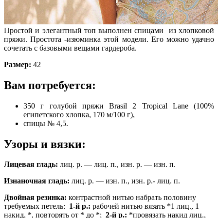
Простой и элегантный топ выполнен спицами из хлопковой
пряжи. Простота -изюминка этой модели. Его можно удачно
сочетать с базовыми вещами гардероба.
Размер:
42
Вам потребуется:
350 г голубой пряжи Brasil 2 Tropical Lane (100%
египетского хлопка, 170 м/100 г),
спицы № 4,5.
Узоры и вязки:
Лицевая гладь:
лиц. р. — лиц. п., изн. р. — изн. п.
Изнаночная гладь:
лиц. р. — изн. п., изн. р.- лиц. п.
Двойная резинка:
контрастной нитью набрать половину
требуемых петель:
1-й р.:
рабочей нитью вязать *1 лиц., 1
накид, *, повторять от * до *;
2-й р.:
*провязать накид лиц.,