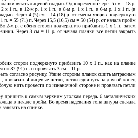
т планки вязать лицевой гладью. Одновременно через 5 см = 18 р.
п., в 12-м р. 1 х 1 п., в 8-м р. 1 х 1 п., в 6-м р. 1 х 1 п. (в
ладью. Через 4 (5) см = 14 (18) р. от смены узоров подчеркнуто
 п. = 55 (71) п. Через 15,5 (16,5) см = 50 (54) р. от начала пройм
о 2-м р. с обеих сторон подчеркнуто прибавить 1 х 1 п., затем
зинки. Через 3 см = 11 р. от начала планки все петли закрыть
обеих сторон подчеркнуто прибавить 10 х 1 п., как на планке
о 87 (91) п. и провязать 3 см = 11 р.
акрыть согласно рисунку. Узкие стороны планок сшить матрасным
, провязать 4 лицевые петли, петли сдвинуть на другой конец
бочую нить провести по изнаночной стороне и провязать петли
ру пришить к самым верхним уголкам переда. 6 металлических
кольца в начале пройм. Во время надевания топа шнуры сначала
 завязать на спинке.