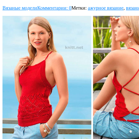
Вязаные модели
Комментарии: 0
Метки:
ажурное вязание
,
вязан