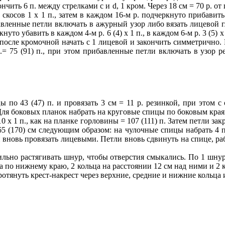
кончить 6 п. между стрелками с и d, 1 кром. Через 18 см = 70 р. о
сов 1 х 1 п., затем в каждом 16-м р. подчеркнуто прибавить 2 х 1 
Прибавленные петли включать в ажурный узор либо вязать лицевой г
то убавить в каждом 4-м р. 6 (4) х 1 п., в каждом 6-м р. 3 (5) х 1
 после кромочной начать с 1 лицевой и закончить симметрично. В
= 75 (91) п., при этом прибавленные петли включать в узор ре
по 43 (47) п. и провязать 3 см = 11 р. резинкой, при этом с 
Для боковых планок набрать на круговые спицы по боковым краям п
 х 1 п., как на планке горловины = 107 (111) п. Затем петли з
 (170) см следующим образом: на чулочные спицы набрать 4 п.
 вновь провязать лицевыми. Петли вновь сдвинуть на спице, ра
ильно растягивать шнур, чтобы отверстия смыкались. По 1 шну
 по нижнему краю, 2 кольца на расстоянии 12 см над ними и 2 
отянуть крест-накрест через верхние, средние и нижние кольца и