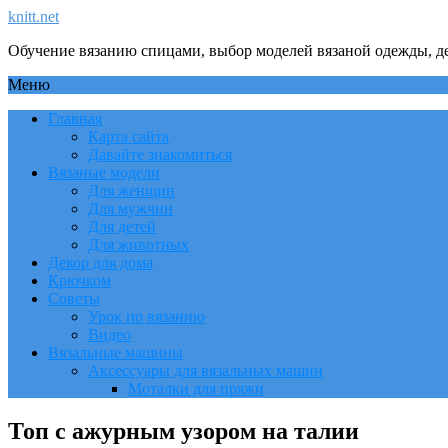
knitt.net
Обучение вязанию спицами, выбор моделей вязаной одежды, де
Меню
Главная
Карта сайта
Давайте знакомиться
Вязаные модели
Для женщин
Для мужчин
Для детей
Для животных
Декор для дома
Крючком
Советы
Урок по вязанию
Видео
Вязальные машины
Аксессуары для вязальных машин
Моталки для пряжи
Топ с ажурным узором на талии