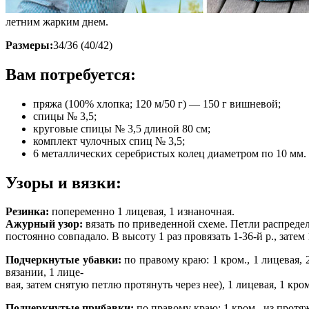
летним жарким днем.
Размеры:
34/36 (40/42)
Вам потребуется:
пряжа (100% хлопка; 120 м/50 г) — 150 г вишневой;
спицы № 3,5;
круговые спицы № 3,5 длиной 80 см;
комплект чулочных спиц № 3,5;
6 металлических серебристых колец диаметром по 10 мм.
Узоры и вязки:
Резинка:
попеременно 1 лицевая, 1 изнаночная.
Ажурный узор:
вязать по приведенной схеме. Петли распредел
постоянно совпадало. В высоту 1 раз провязать 1-36-й р., затем 1
Подчеркнутые убавки:
по правому краю: 1 кром., 1 лицевая, 
вязании, 1 лице-
вая, затем снятую петлю протянуть через нее), 1 лицевая, 1 кро
Подчеркнутые прибавки:
по правому краю: 1 кром., из прот