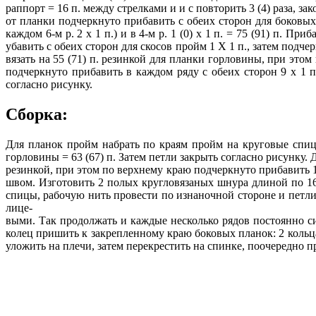
раппорт = 16 п. между стрелками и и с повторить 3 (4) раза, за
от планки подчеркнуто прибавить с обеих сторон для боковых ско
каждом 6-м р. 2 х 1 п.) и в 4-м р. 1 (0) х 1 п. = 75 (91) п. 
убавить с обеих сторон для скосов пройм 1 X 1 п., затем подчеркну
вязать на 55 (71) п. резинкой для планки горловины, при этом
подчеркнуто прибавить в каждом ряду с обеих сторон 9 х 1 п.
согласно рисунку.
Сборка:
Для планок пройм набрать по краям пройм на круговые спицы 
горловины = 63 (67) п. Затем петли закрыть согласно рисунку. 
резинкой, при этом по верхнему краю подчеркнуто прибавить 10
швом. Изготовить 2 полых кругловязаных шнура длиной по 165
спицы, рабочую нить провести по изнаночной стороне и петли
лице-
выми. Так продолжать и каждые несколько рядов постоянно с
колец пришить к закрепленному краю боковых планок: 2 кольца
уложить на плечи, затем перекрестить на спинке, поочередно пр