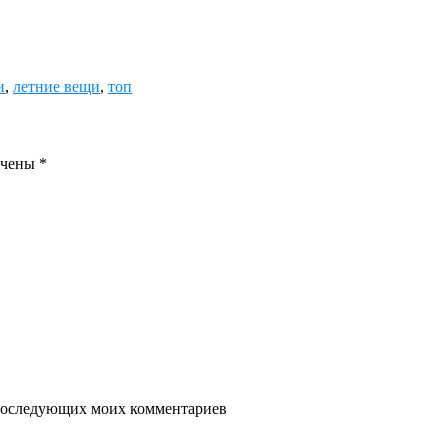
и
,
летние вещи
,
топ
ечены
*
я последующих моих комментариев