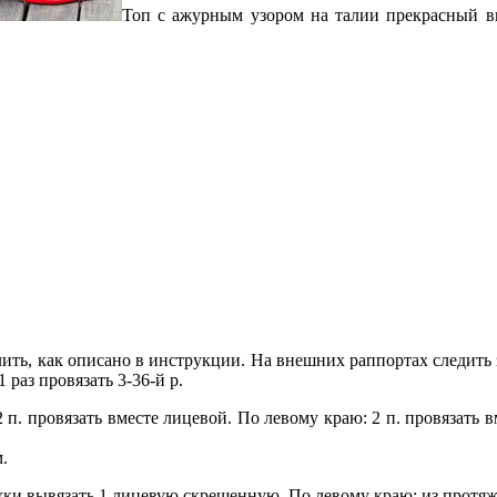
Топ с ажурным узором на талии прекрасный в
ить, как описано в инструкции. На внешних раппортах следить 
 раз провязать 3-36-й р.
2 п. провязать вместе лицевой. По левому краю: 2 п. провязать 
м.
яжки вывязать 1 лицевую скрещенную. По левому краю: из протя