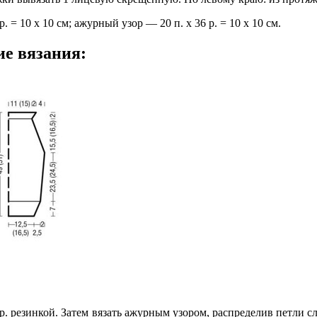
. = 10 х 10 см; ажурный узор — 20 п. х 36 р. = 10 х 10 см.
ие вязания:
4 р. резинкой. Затем вязать ажурным узором, распределив петли сл