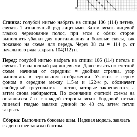
Спинка:
голубой нитью набрать на спицы 106 (114) петель,
связать 1 изнаночный ряд лицевыми. Затем вязать лицевой
гладью чередование полос, при этом с обеих сторон
выполнить убавки для приталивания и боковые скосы, как
показано на схеме для переда. Через 38 см = 114 р. от
начального ряда закрыть 104(112) п.
Перед:
голубой нитью набрать на спицы 106 (114) петель и
связать 1 изнаночный ряд лицевыми. Далее вязать по счетной
схеме, начиная от середины = двойная стрелка, узор
выполнять в зеркальном отображении. Участок с серым
фоном в середине между 115-м и 122-м р. обозначает
свободный треугольник = петли, которые закрепляются, а
затем снова набираются. По окончании счетной схемы на
оставшихся 7 п. с каждой стороны вязать бордовой нитью
лицевой гладью завязки длиной по 48 см, затем петли
закрыть.
Сборка:
Выполнить боковые швы. Надевая модель, завязать
сзади на шее завязки бантом.