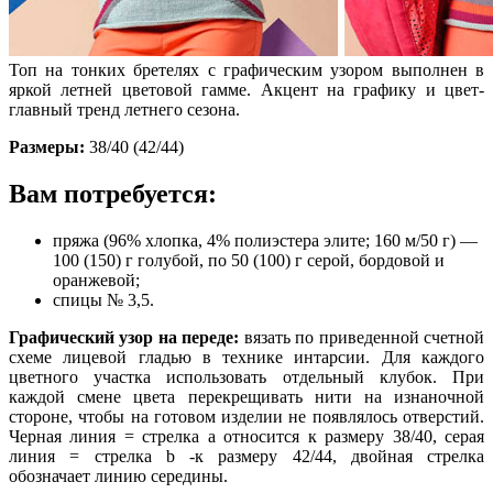
Топ на тонких бретелях с графическим узором выполнен в
яркой летней цветовой гамме. Акцент на графику и цвет-
главный тренд летнего сезона.
Размеры:
38/40 (42/44)
Вам потребуется:
пряжа (96% хлопка, 4% полиэстера элите; 160 м/50 г) —
100 (150) г голубой, по 50 (100) г серой, бордовой и
оранжевой;
спицы № 3,5.
Графический узор на переде:
вязать по приведенной счетной
схеме лицевой гладью в технике интарсии. Для каждого
цветного участка использовать отдельный клубок. При
каждой смене цвета перекрещивать нити на изнаночной
стороне, чтобы на готовом изделии не появлялось отверстий.
Черная линия = стрелка а относится к размеру 38/40, серая
линия = стрелка b -к размеру 42/44, двойная стрелка
обозначает линию середины.