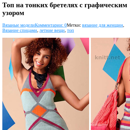
Топ на тонких бретелях с графическим
узором
Вязаные модели
Комментарии: 0
Метки:
вязание для женщин
,
Вязание спицами
,
летние вещи
,
топ