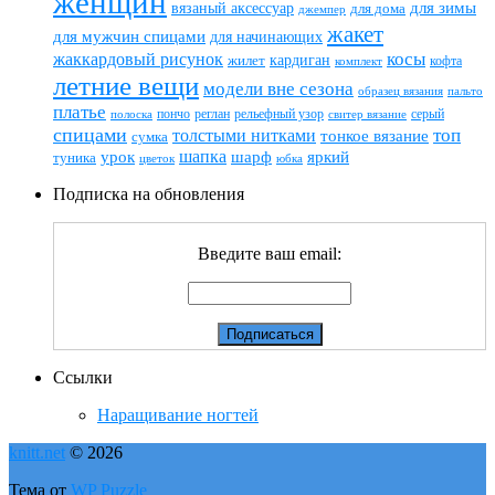
женщин
вязаный аксессуар
для зимы
для дома
джемпер
жакет
для мужчин спицами
для начинающих
жаккардовый рисунок
косы
кардиган
жилет
комплект
кофта
летние вещи
модели вне сезона
пальто
образец вязания
платье
пончо
реглан
рельефный узор
серый
полоска
свитер вязание
спицами
топ
толстыми нитками
тонкое вязание
сумка
шапка
шарф
яркий
урок
туника
цветок
юбка
Подписка на обновления
Введите ваш email:
Ссылки
Наращивание ногтей
knitt.net
© 2026
Тема от
WP Puzzle