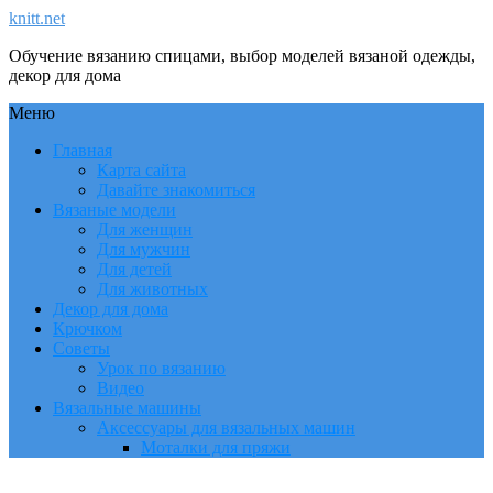
knitt.net
Обучение вязанию спицами, выбор моделей вязаной одежды,
декор для дома
Меню
Главная
Карта сайта
Давайте знакомиться
Вязаные модели
Для женщин
Для мужчин
Для детей
Для животных
Декор для дома
Крючком
Советы
Урок по вязанию
Видео
Вязальные машины
Аксессуары для вязальных машин
Моталки для пряжи