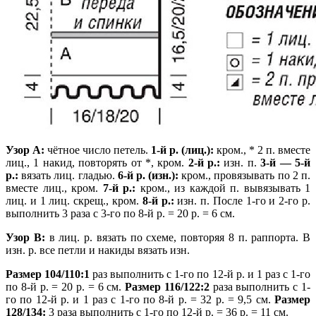
Узор А:
чётное число петель.
1-й р. (лиц.):
кром., * 2 п. вместе
лиц., 1 накид, повторять от *, кром.
2-й р.:
изн. п.
3-й — 5-й
р.:
вязать лиц. гладью.
6-й р. (изн.):
кром., провязывать по 2 п.
вместе лиц., кром.
7-й р.:
кром., из каждой п. вывязывать 1
лиц. и 1 лиц. скрещ., кром.
8-й р.:
изн. п. После 1-го и 2-го р.
выполнить 3 раза с 3-го по 8-й р. = 20 р. = 6 см.
Узор В:
в лиц. р. вязать по схеме, повторяя 8 п. раппорта. В
изн. р. все петли и накиды вязать изн.
Размер 104/110:1
раз выполнить с 1-го по 12-й р. и 1 раз с 1-го
по 8-й р. = 20 р. = 6 см.
Размер 116/122:2
раза выполнить с 1-
го по 12-й р. и 1 раз с 1-го по 8-й р. = 32 р. = 9,5 см.
Размер
128/134:
3 раза выполнить с 1-го по 12-й р. = 36 р. = 11 см.