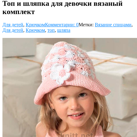
Топ и шляпка для девочки вязаный
комплект
Для детей
,
Крючком
Комментарии: 0
Метки:
Вязание спицами
,
Для детей
,
Крючком
,
топ
,
шляпа