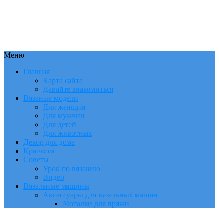
Меню
Главная
Карта сайта
Давайте знакомиться
Вязаные модели
Для женщин
Для мужчин
Для детей
Для животных
Декор для дома
Крючком
Советы
Урок по вязанию
Видео
Вязальные машины
Аксессуары для вязальных машин
Моталки для пряжи