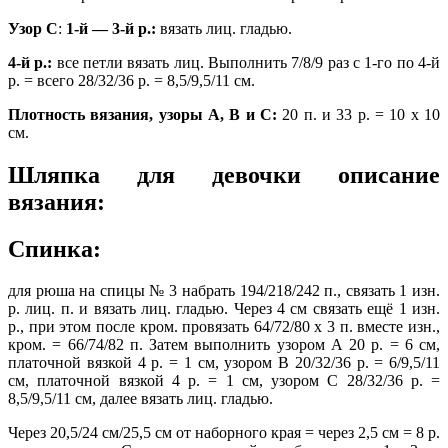
Узор С
:
1-й — 3-й р.:
вязать лиц. гладью.
4-й р.:
все петли вязать лиц. Выполнить 7/8/9 раз с 1-го по 4-й
р. = всего 28/32/36 р. = 8,5/9,5/11 см.
Плотность вязания, узоры А, В и С:
20 п. и 33 р. = 10 х 10
см.
Шляпка для девочки описание
вязания:
Спинка:
для рюша на спицы № 3 набрать 194/218/242 п., связать 1 изн.
р. лиц. п. и вязать лиц. гладью. Через 4 см связать ещё 1 изн.
р., при этом после кром. провязать 64/72/80 х 3 п. вместе изн.,
кром. = 66/74/82 п. Затем выполнить узором А 20 р. = 6 см,
платочной вязкой 4 р. = 1 см, узором В 20/32/36 р. = 6/9,5/11
см, платочной вязкой 4 р. = 1 см, узором С 28/32/36 р. =
8,5/9,5/11 см, далее вязать лиц. гладью.
Через 20,5/24 см/25,5 см от наборного края = через 2,5 см = 8 р.