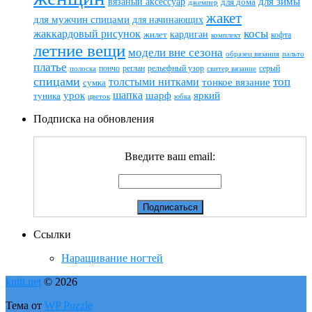
вязаный аксессуар
для зимы
для дома
джемпер
жакет
для мужчин спицами
для начинающих
жаккардовый рисунок
косы
кардиган
жилет
комплект
кофта
летние вещи
модели вне сезона
пальто
образец вязания
платье
пончо
реглан
рельефный узор
серый
полоска
свитер вязание
спицами
топ
толстыми нитками
тонкое вязание
сумка
шапка
шарф
яркий
урок
туника
цветок
юбка
Подписка на обновления
Введите ваш email:
Ссылки
Наращивание ногтей
knitt.net
© 2026
Тема от
WP Puzzle