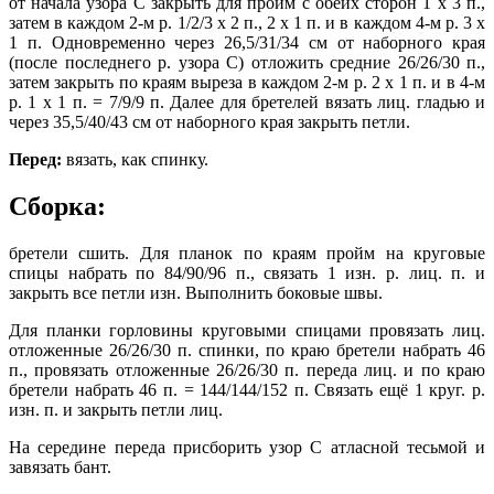
от начала узора С закрыть для пройм с обеих сторон 1 х 3 п.,
затем в каждом 2-м р. 1/2/3 х 2 п., 2 х 1 п. и в каждом 4-м р. 3 х
1 п. Одновременно через 26,5/31/34 см от наборного края
(после последнего р. узора С) отложить средние 26/26/30 п.,
затем закрыть по краям выреза в каждом 2-м р. 2 х 1 п. и в 4-м
р. 1 х 1 п. = 7/9/9 п. Далее для бретелей вязать лиц. гладью и
через 35,5/40/43 см от наборного края закрыть петли.
Перед:
вязать, как спинку.
Сборка:
бретели сшить. Для планок по краям пройм на круговые
спицы набрать по 84/90/96 п., связать 1 изн. р. лиц. п. и
закрыть все петли изн. Выполнить боковые швы.
Для планки горловины круговыми спицами провязать лиц.
отложенные 26/26/30 п. спинки, по краю бретели набрать 46
п., провязать отложенные 26/26/30 п. переда лиц. и по краю
бретели набрать 46 п. = 144/144/152 п. Связать ещё 1 круг. р.
изн. п. и закрыть петли лиц.
На середине переда присборить узор С атласной тесьмой и
завязать бант.