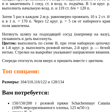
н и заканчивать 1 соед. ст. в возд. п. подъёма. В 1-м круг. р.
выполнить начальную возд. п. и 119 ст. б/н = 120 п.
Затем 5 раз в каждом 2-м р. равномерно провязать 10 х 2 ст. б/
н в 1 п. = 170 п. Через 12 круг. р. = 5 см от наборного края
поля закончены.
Натянуть шляпу на подходящий сосуд (например на вазу),
увлажнить и дать высохнуть.
Цветок:
выполнить по схеме В, при этом наборную цепочку
и 1-й круг. р. выполнить розовой нитью, 2-й круг. р. — белой
нитью. Стрелки на выкройке указывают направление вязания.
Спереди отогнуть поля вверх и пришить вместе с цветком.
Топ спицами:
Размеры:
104/110,116/122 и 128/134
Вам потребуется:
150/150/200 г розовой пряжи Schachenmayr Catania
(100% мерсеризованного хлопка, 125 м/50 г);