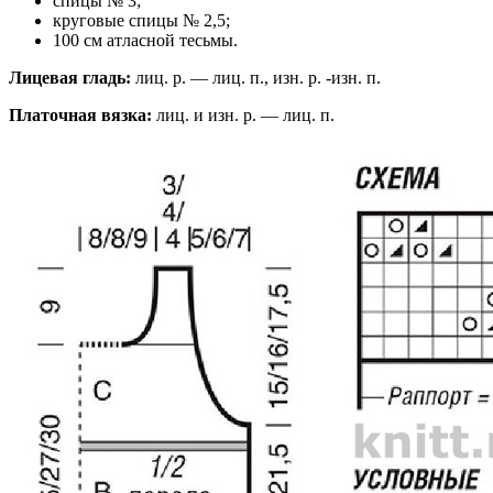
спицы № 3;
круговые спицы № 2,5;
100 см атласной тесьмы.
Лицевая гладь:
лиц. р. — лиц. п., изн. р. -изн. п.
Платочная вязка:
лиц. и изн. р. — лиц. п.