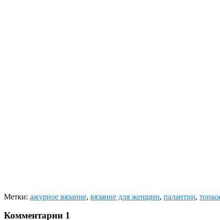
Метки:
ажурное вязание
,
вязание для женщин
,
палантин
,
тонко
Комментарии
1