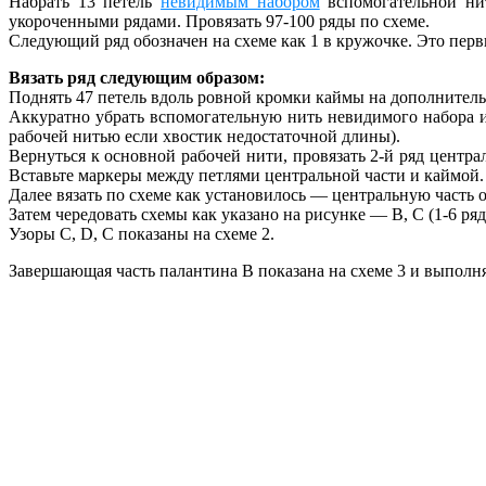
Набрать 13 петель
невидимым набором
вспомогательной нит
укороченными рядами. Провязать 97-100 ряды по схеме.
Следующий ряд обозначен на схеме как 1 в кружочке. Это перв
Вязать ряд следующим образом:
Поднять 47 петель вдоль ровной кромки каймы на дополнител
Аккуратно убрать вспомогательную нить невидимого набора 
рабочей нитью если хвостик недостаточной длины).
Вернуться к основной рабочей нити, провязать 2-й ряд центра
Вставьте маркеры между петлями центральной части и каймой.
Далее вязать по схеме как установилось — центральную часть о
Затем чередовать схемы как указано на рисунке — B, C (1-6 ряды)
Узоры C, D, C показаны на схеме 2.
Завершающая часть палантина B показана на схеме 3 и выпол