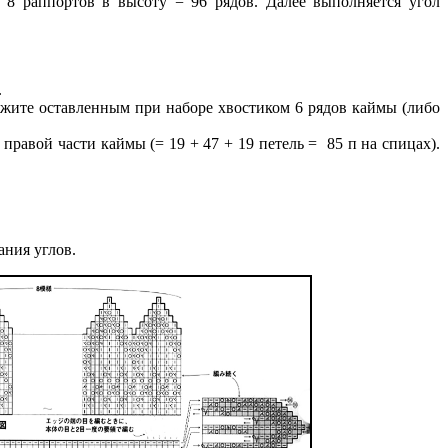
 8 раппортов в высоту = 96 рядов. Далее выполняется угол
.
жите оставленным при наборе хвостиком 6 рядов каймы (либо
правой части каймы (= 19 + 47 + 19 петель = 85 п на спицах).
ания углов.