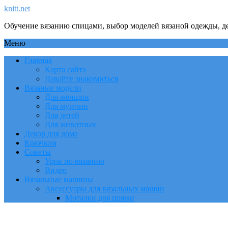
knitt.net
Обучение вязанию спицами, выбор моделей вязаной одежды, де
Меню
Главная
Карта сайта
Давайте знакомиться
Вязаные модели
Для женщин
Для мужчин
Для детей
Для животных
Декор для дома
Крючком
Советы
Урок по вязанию
Видео
Вязальные машины
Аксессуары для вязальных машин
Моталки для пряжи