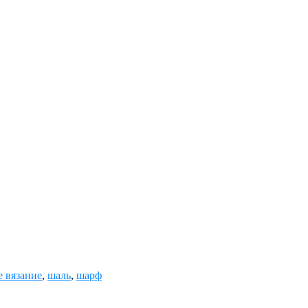
е вязание
,
шаль
,
шарф