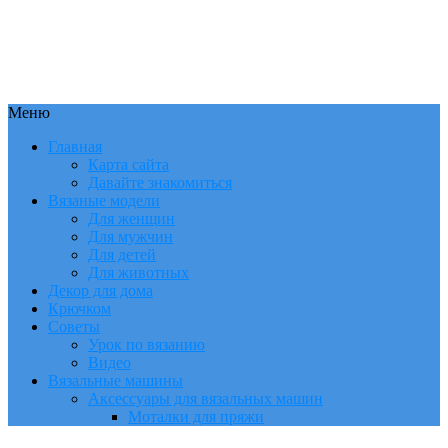
Меню
Главная
Карта сайта
Давайте знакомиться
Вязаные модели
Для женщин
Для мужчин
Для детей
Для животных
Декор для дома
Крючком
Советы
Урок по вязанию
Видео
Вязальные машины
Аксессуары для вязальных машин
Моталки для пряжи