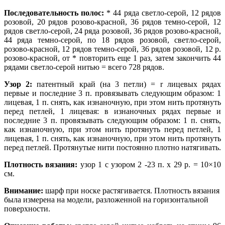
Последовательность полос:
* 44 ряда светло-серой, 12 рядов
розовой, 20 рядов розово-красной, 36 рядов темно-серой, 12
рядов светло-серой, 24 ряда розовой, 36 рядов розово-красной,
44 ряда темно-серой, по 18 рядов розовой, светло-серой,
розово-красной, 12 рядов темно-серой, 36 рядов розовой, 12 р.
розово-красной, от * повторить еще 1 раз, затем закончить 44
рядами светло-серой нитью = всего 728 рядов.
Узор 2:
патентный край (на 3 петли) = r лицевых рядах
первые и последние 3 п. провязывать следующим образом: 1
лицевая, 1 п. снять, как изнаночную, при этом нить протянуть
перед петлей, 1 лицевая: в изнаночных рядах первые и
последние 3 п. провязывать следующим образом: 1 п. снять,
как изнаночную, при этом нить протянуть перед петлей, 1
лицевая, 1 п. снять, как изнаночную, при этом нить протянуть
перед петлей. Протянутые нити постоянно плотно натягивать.
Плотность вязания:
узор 1 с узором 2 -23 п. х 29 р. = 10×10
см.
Внимание:
шарф при носке растягивается. Плотность вязания
была измерена на модели, разложенной на горизонтальной
поверхности.