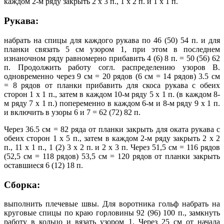
каждом 2-м ряду закрыть 2 х 3 п., 1 х 2 п. и 1 х 1 п.
Рукава:
набрать на спицы для каждого рукава по 46 (50) 54 п. и для
планки связать 5 см узором 1, при этом в последнем
изнаночном ряду равномерно прибавить 4 (6) 8 п. = 50 (56) 62
п. Продолжить работу согл. распределению узоров В.
одновременно через 9 см = 20 рядов (6 см = 14 рядов) 3.5 см
= 8 рядов от планки прибавить для скоса рукава с обеих
сторон 1 х 1 п., затем в каждом 10-м ряду 5 х 1 п. (в каждом 8-
м ряду 7 х 1 п.) попеременно в каждом 6-м и 8-м ряду 9 х 1 п.
и включить в узоры 6 и 7 = 62 (72) 82 п.
Через 36.5 см = 82 ряда от планки закрыть для оката рукава с
обеих сторон 1 х 5 п., затем в каждом 2-м ряду закрыть 2 х 2
п., 11 х 1 п., 1 (2) 3 х 2 п. и 2 х 3 п. Через 51,5 см = 116 рядов
(52,5 см = 118 рядов) 53,5 см = 120 рядов от планки закрыть
оставшиеся 6 (12) 18 п.
Сборка:
выполнить плечевые швы. Для воротника гольф набрать на
круговые спицы по краю горловины 92 (96) 100 п., замкнуть
работу в кольцо и вязать узором 1. Через 25 см от начала