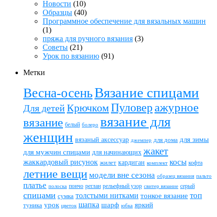
Новости
(10)
Образцы
(40)
Программное обеспечение для вязальных машин
(1)
пряжа для ручного вязания
(3)
Советы
(21)
Урок по вязанию
(91)
Метки
Вязание спицами
Весна-осень
ажурное
Пуловер
Крючком
Для детей
вязание для
вязание
белый
болеро
женщин
вязаный аксессуар
для зимы
для дома
джемпер
жакет
для мужчин спицами
для начинающих
жаккардовый рисунок
косы
кардиган
жилет
комплект
кофта
летние вещи
модели вне сезона
пальто
образец вязания
платье
пончо
реглан
рельефный узор
серый
полоска
свитер вязание
спицами
топ
толстыми нитками
тонкое вязание
сумка
шапка
шарф
яркий
урок
туника
цветок
юбка