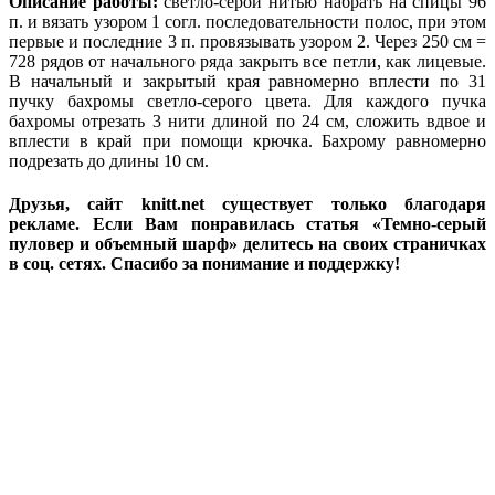
Описание работы:
светло-серой нитью набрать на спицы 96
п. и вязать узором 1 согл. последовательности полос, при этом
первые и последние 3 п. провязывать узором 2. Через 250 см =
728 рядов от начального ряда закрыть все петли, как лицевые.
В начальный и закрытый края равномерно вплести по 31
пучку бахромы светло-серого цвета. Для каждого пучка
бахромы отрезать 3 нити длиной по 24 см, сложить вдвое и
вплести в край при помощи крючка. Бахрому равномерно
подрезать до длины 10 см.
Друзья, сайт knitt.net существует только благодаря
рекламе. Если Вам понравилась статья «Темно-серый
пуловер и объемный шарф» делитесь на своих страничках
в соц. сетях. Спасибо за понимание и поддержку!