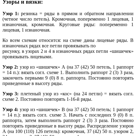
Узоры и вязки:
Узор 1:
резинка = ряды в прямом и обратном направлении
(четное число петель). Кромочная, попеременно 1 лицевая, 1
изнаночная, кромочная. Круговые ряды: попеременно 1
лицевая, 1 изнаночная.
Ко всем схемам относится: на схеме даны лицевые ряды. В
изнаночных рядах все петли провязывать по
рисунку, в узорах 2 и 4 в изнаночных рядах петли «шишечек»
провязывать лицевыми.
Узор 2:
узор из «шишечек» А (на 37 (42) 50 петель, 1 раппорт
= 14 п.): вязать согл. схеме 1. Выполнить раппорт 2 (3) 3 раза,
закончить первыми 9 (0) 8 п. раппорта. Постоянно повторять
приведенные в высоту ряды.
Узор 3:
плетеный узор из «кос» (на 24 петли) = вязать согл.
схеме 2. Постоянно повторять 1-16-й ряды.
Узор 4:
узор из «шишечек» В (на 37 (42) 50 петель; 1 раппорт
= 14 п.): вязать согл. схеме 3. Начать с последних 9 (0) 8 п.
раппорта, затем выполнить раппорт 2 (3) 3 раза. Постоянно
повторять приведенные в высоту ряды. Распределение узоров
А (на 100 (110) 126 петель): кромочная, 37 (42) 50 п. узором 2,