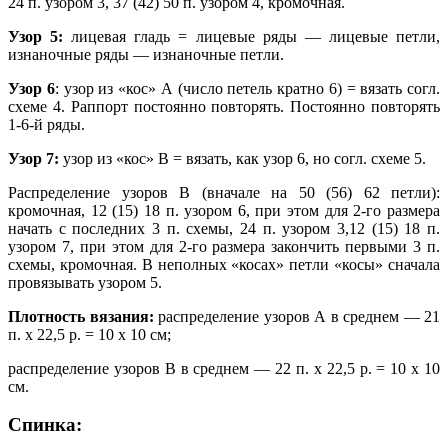
24 п. узором 3, 37 (42) 50 п. узором 4, кромочная.
Узор 5:
лицевая гладь = лицевые ряды — лицевые петли,
изнаночные ряды — изнаночные петли.
Узор 6
: узор из «кос» А (число петель кратно 6) = вязать согл.
схеме 4. Раппорт постоянно повторять. Постоянно повторять
1-6-й ряды.
Узор 7:
узор из «кос» В = вязать, как узор 6, но согл. схеме 5.
Распределение узоров В (вначале на 50 (56) 62 петли):
кромочная, 12 (15) 18 п. узором 6, при этом для 2-го размера
начать с последних 3 п. схемы, 24 п. узором 3,12 (15) 18 п.
узором 7, при этом для 2-го размера закончить первыми 3 п.
схемы, кромочная. В неполных «косах» петли «косы» сначала
провязывать узором 5.
Плотность вязания:
распределение узоров А в среднем — 21
п. х 22,5 р. = 10 х 10 см;
распределение узоров В в среднем — 22 п. х 22,5 р. = 10 х 10
см.
Спинка: