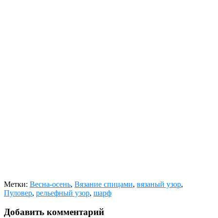
Метки:
Весна-осень
,
Вязание спицами
,
вязаный узор
,
Пуловер
,
рельефный узор
,
шарф
Добавить комментарий