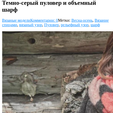
Темно-серый пуловер и объемный
шарф
Вязаные модели
Комментарии: 0
Метки:
Весна-осень
,
Вязание
спицами
,
вязаный узор
,
Пуловер
,
рельефный узор
,
шарф