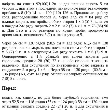
набрать на спицы 92(100)112п. и для планки связать 5 см
узором 1, при этом в последнем изнаночном ряду равномерно
прибавить 8 (10) 14 п. = 100 (110) 126 п. Продолжить работу
согл. распределению узоров А. Через 37,5 см = 84 ряда от
планки закрыть для пройм с обеих сторон 1 х 5 (5) 7 п., затем
в каждом 2-м ряду закрыть 2 х 2 п. и 2 (3) 4 х 1 п. = 78 (86) 96
п. Для 1-го и 2-го размеров по краям пройм продолжить
провязывать оставшиеся 3 (2) п. «кос» узором 5.
Через 56 см = 126 рядов (58,5 см = 132 ряда) 61,5 см = 138
рядов от планки закрыть для плечевого скоса с обеих сторон 1
х 6 (7) 9 п. и в следующем 2-м ряду закрыть 1 х 6 (7) 9 п.
Одновременно с 1-й убавкой для плеча закрыть для
горловины средние 28 (30) 32 п. и обе стороны закончить
раздельно. Для скругления по внутреннему краю закрыть в
следующем 2-м ряду 1 х 6 п. Через 58 см = 130 рядов (60,5см =
136 рядов) 63,5см= 142 ряда от планки закрыть оставшиеся по
7 (8) 8 п. плеч.
Перед:
вязать, как спинку, но для более глубокой горловины уже
через 52,5 см = 118 рядов (55 см = 124 ряда) 58 см = 130 рядов
от планки закрыть средние 22 (24) 26 п. и для скругления в