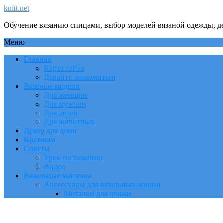
knitt.net
Обучение вязанию спицами, выбор моделей вязаной одежды, де
Меню
Главная
Карта сайта
Давайте знакомиться
Вязаные модели
Для женщин
Для мужчин
Для детей
Для животных
Декор для дома
Крючком
Советы
Урок по вязанию
Видео
Вязальные машины
Аксессуары для вязальных машин
Моталки для пряжи