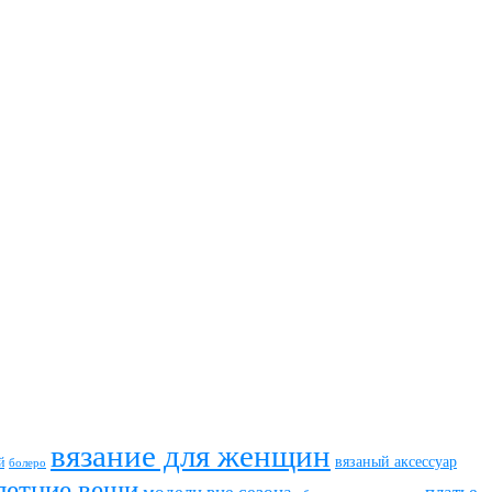
вязание для женщин
вязаный аксессуар
й
болеро
летние вещи