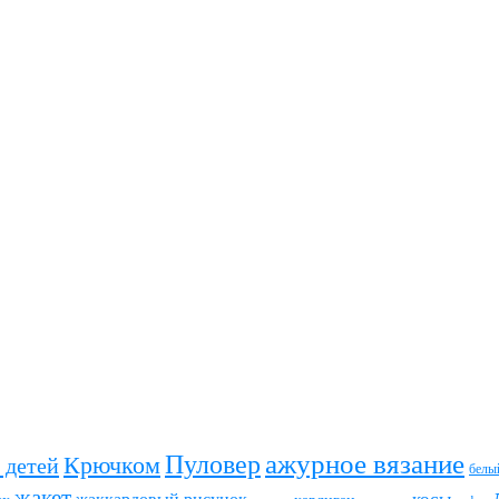
ажурное вязание
Пуловер
Крючком
 детей
белы
жакет