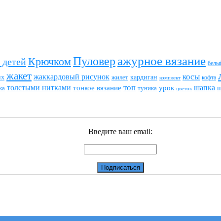
ажурное вязание
Пуловер
Крючком
 детей
белы
жакет
жаккардовый рисунок
косы
их
кардиган
жилет
комплект
кофта
топ
толстыми нитками
шапка
тонкое вязание
урок
туника
ка
цветок
Введите ваш email: