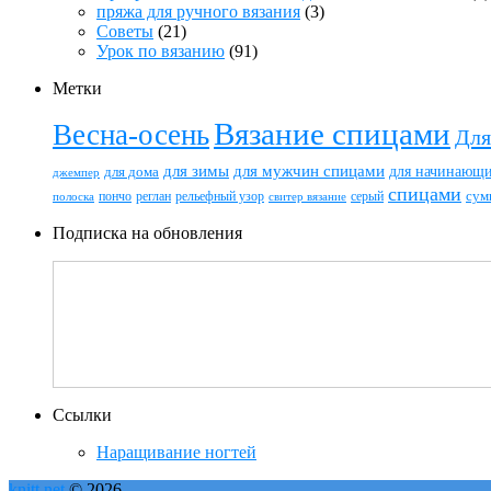
пряжа для ручного вязания
(3)
Советы
(21)
Урок по вязанию
(91)
Метки
Вязание спицами
Весна-осень
Для
для зимы
для мужчин спицами
для начинающ
для дома
джемпер
спицами
пончо
реглан
рельефный узор
серый
сум
полоска
свитер вязание
Подписка на обновления
Ссылки
Наращивание ногтей
knitt.net
© 2026