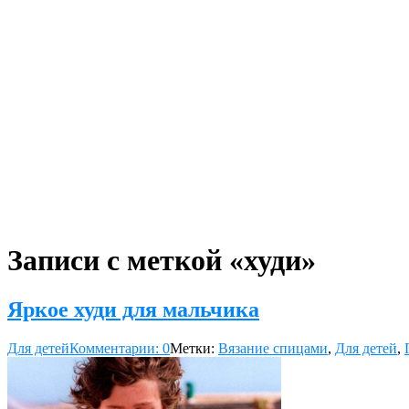
Записи с меткой «худи»
Яркое худи для мальчика
Для детей
Комментарии: 0
Метки:
Вязание спицами
,
Для детей
,