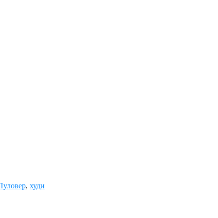
Пуловер
,
худи