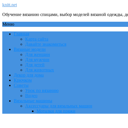
knitt.net
Обучение вязанию спицами, выбор моделей вязаной одежды, де
Меню
Главная
Карта сайта
Давайте знакомиться
Вязаные модели
Для женщин
Для мужчин
Для детей
Для животных
Декор для дома
Крючком
Советы
Урок по вязанию
Видео
Вязальные машины
Аксессуары для вязальных машин
Моталки для пряжи