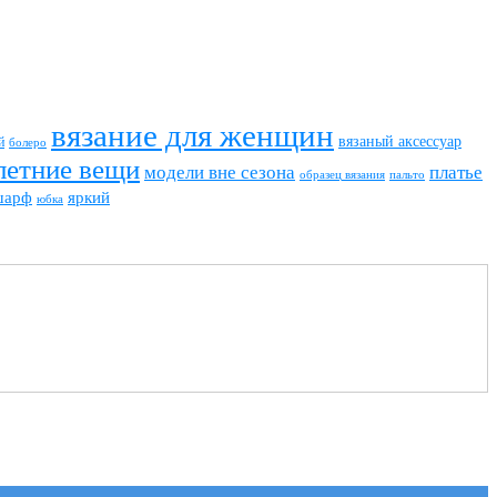
вязание для женщин
вязаный аксессуар
й
болеро
летние вещи
модели вне сезона
платье
пальто
образец вязания
шарф
яркий
юбка