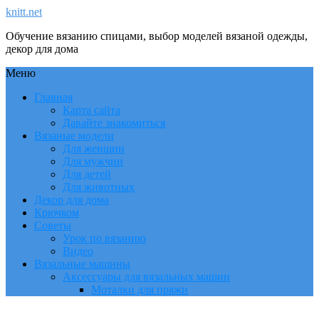
knitt.net
Обучение вязанию спицами, выбор моделей вязаной одежды,
декор для дома
Меню
Главная
Карта сайта
Давайте знакомиться
Вязаные модели
Для женщин
Для мужчин
Для детей
Для животных
Декор для дома
Крючком
Советы
Урок по вязанию
Видео
Вязальные машины
Аксессуары для вязальных машин
Моталки для пряжи