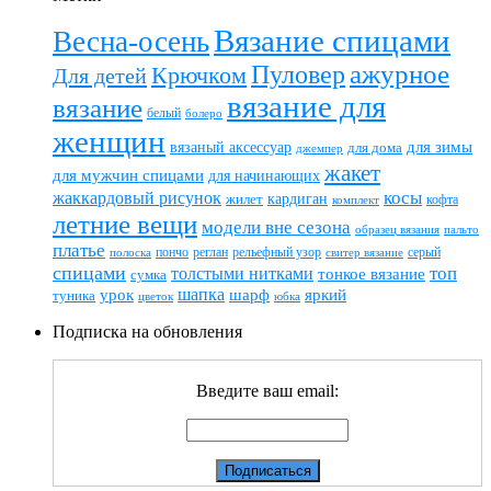
Вязание спицами
Весна-осень
ажурное
Пуловер
Крючком
Для детей
вязание для
вязание
белый
болеро
женщин
вязаный аксессуар
для зимы
для дома
джемпер
жакет
для мужчин спицами
для начинающих
жаккардовый рисунок
косы
кардиган
жилет
комплект
кофта
летние вещи
модели вне сезона
пальто
образец вязания
платье
пончо
реглан
рельефный узор
серый
полоска
свитер вязание
спицами
топ
толстыми нитками
тонкое вязание
сумка
шапка
шарф
яркий
урок
туника
цветок
юбка
Подписка на обновления
Введите ваш email: