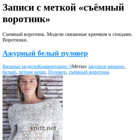
Записи с меткой «съёмный
воротник»
Съемный воротник. Модели связанные крючком и спицами.
Воротники.
Ажурный белый пуловер
Вязаные модели
Комментарии: 0
Метки:
ажурное вязание
,
белый
,
летние вещи
,
Пуловер
,
съёмный воротник