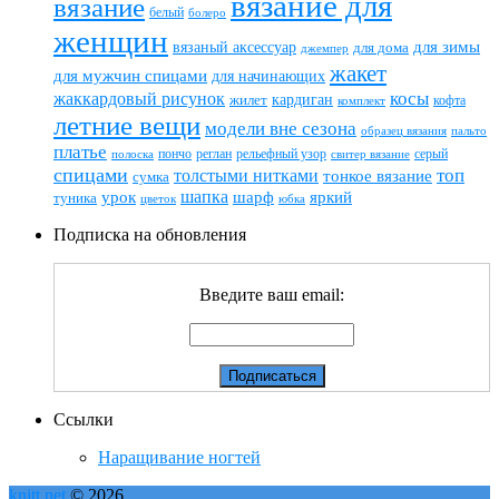
вязание для
вязание
белый
болеро
женщин
вязаный аксессуар
для зимы
для дома
джемпер
жакет
для мужчин спицами
для начинающих
жаккардовый рисунок
косы
кардиган
жилет
комплект
кофта
летние вещи
модели вне сезона
пальто
образец вязания
платье
пончо
реглан
рельефный узор
серый
полоска
свитер вязание
спицами
топ
толстыми нитками
тонкое вязание
сумка
шапка
шарф
яркий
урок
туника
цветок
юбка
Подписка на обновления
Введите ваш email:
Ссылки
Наращивание ногтей
knitt.net
© 2026