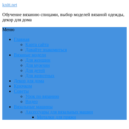
knitt.net
Обучение вязанию спицами, выбор моделей вязаной одежды,
декор для дома
Меню
Главная
Карта сайта
Давайте знакомиться
Вязаные модели
Для женщин
Для мужчин
Для детей
Для животных
Декор для дома
Крючком
Советы
Урок по вязанию
Видео
Вязальные машины
Аксессуары для вязальных машин
Моталки для пряжи