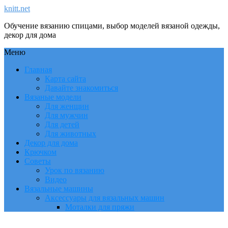
knitt.net
Обучение вязанию спицами, выбор моделей вязаной одежды,
декор для дома
Меню
Главная
Карта сайта
Давайте знакомиться
Вязаные модели
Для женщин
Для мужчин
Для детей
Для животных
Декор для дома
Крючком
Советы
Урок по вязанию
Видео
Вязальные машины
Аксессуары для вязальных машин
Моталки для пряжи