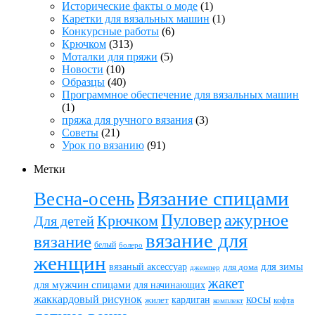
Исторические факты о моде
(1)
Каретки для вязальных машин
(1)
Конкурсные работы
(6)
Крючком
(313)
Моталки для пряжи
(5)
Новости
(10)
Образцы
(40)
Программное обеспечение для вязальных машин
(1)
пряжа для ручного вязания
(3)
Советы
(21)
Урок по вязанию
(91)
Метки
Вязание спицами
Весна-осень
ажурное
Пуловер
Крючком
Для детей
вязание для
вязание
белый
болеро
женщин
вязаный аксессуар
для зимы
для дома
джемпер
жакет
для мужчин спицами
для начинающих
жаккардовый рисунок
косы
кардиган
жилет
комплект
кофта