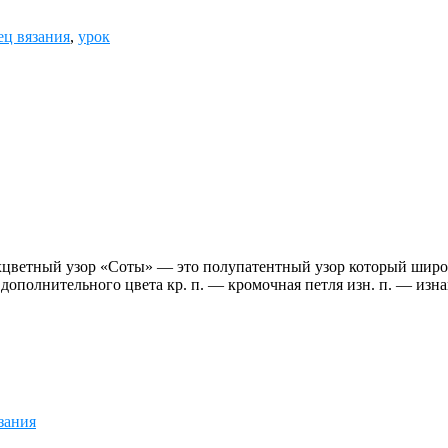
ец вязания
,
урок
хцветный узор «Соты» — это полупатентный узор который широк
полнительного цвета кр. п. — кромочная петля изн. п. — изна
зания