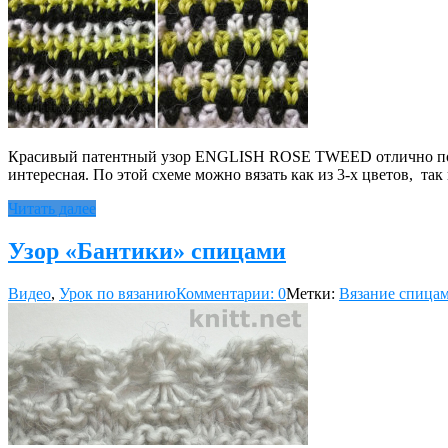
Красивый патентный узор ENGLISH ROSE TWEED отлично подойд
интересная. По этой схеме можно вязать как из 3-х цветов, т
Читать далее
Узор «Бантики» спицами
Видео
,
Урок по вязанию
Комментарии: 0
Метки:
Вязание спица