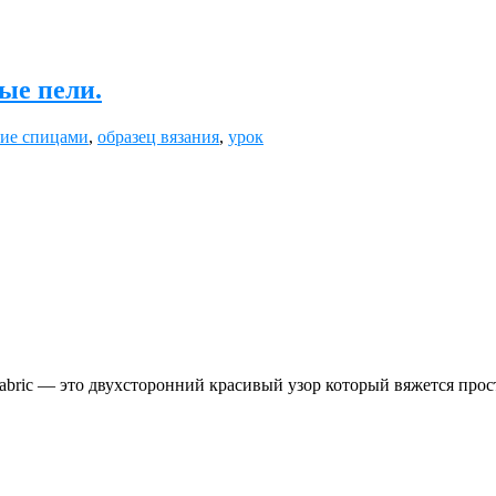
ые пели.
ие спицами
,
образец вязания
,
урок
abriс — это двухсторонний красивый узор который вяжется прос