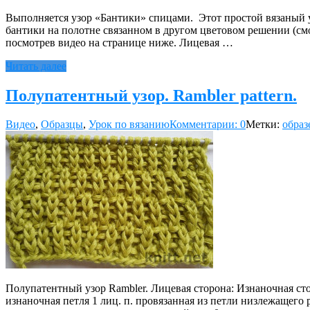
Выполняется узор «Бантики» спицами. Этот простой вязаный у
бантики на полотне связанном в другом цветовом решении (см
посмотрев видео на странице ниже. Лицевая …
Читать далее
Полупатентный узор. Rambler pattern.
Видео
,
Образцы
,
Урок по вязанию
Комментарии: 0
Метки:
образ
Полупатентный узор Rambler. Лицевая сторона: Изнаночная сторо
изнаночная петля 1 лиц. п. провязанная из петли низлежащего р