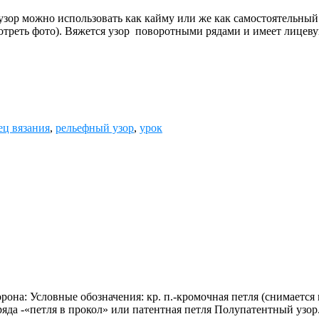
зор можно использовать как кайму или же как самостоятельный
отреть фото). Вяжется узор поворотными рядами и имеет лицев
ец вязания
,
рельефный узор
,
урок
на: Условные обозначения: кр. п.-кромочная петля (снимается вн
яда -«петля в прокол» или патентная петля Полупатентный узор. 