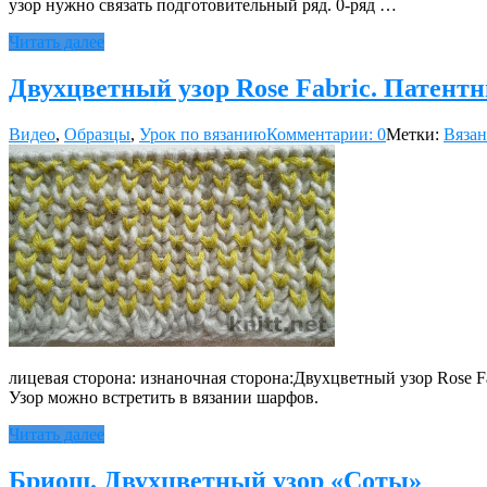
узор нужно связать подготовительный ряд. 0-ряд …
Читать далее
Двухцветный узор Rose Fabric. Патентн
Видео
,
Образцы
,
Урок по вязанию
Комментарии: 0
Метки:
Вязан
лицевая сторона: изнаночная сторона:Двухцветный узор Rose F
Узор можно встретить в вязании шарфов.
Читать далее
Бриош. Двухцветный узор «Соты»