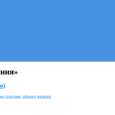
ания»
о)
ие спицами
,
образец вязания