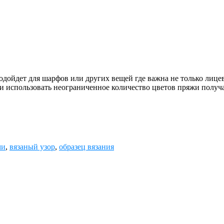
ет для шарфов или других вещей где важна не только лицевая 
ак и использовать неограниченное количество цветов пряжи получ
ми
,
вязаный узор
,
образец вязания