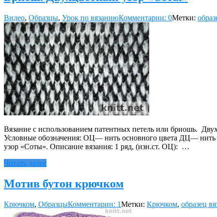
Видео
,
Образцы
,
Урок по вязанию
Комментарии: 0
Метки:
образ
Вязание с использованием патентных петель или бриошь. Дву
Условные обозначения: ОЦ— нить основного цвета ДЦ— нить до
узор «Соты». Описание вязания: 1 ряд, (изн.ст. ОЦ): …
Читать далее
Мотив бутон крючком
Крючком
,
Образцы
Комментарии: 1
Метки:
Крючком
,
образец вя