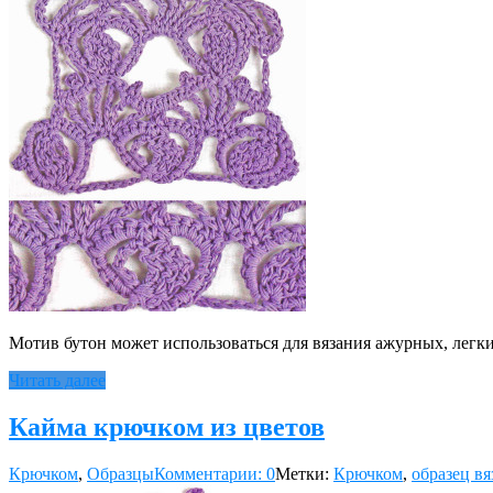
Мотив бутон может использоваться для вязания ажурных, легк
Читать далее
Кайма крючком из цветов
Крючком
,
Образцы
Комментарии: 0
Метки:
Крючком
,
образец вя