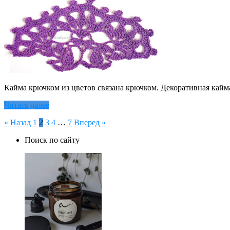
Кайма крючком из цветов связана крючком. Декоративная кайм
Читать далее
Пагинация
« Назад
1
2
3
4
…
7
Вперед »
записей
Поиск по сайту