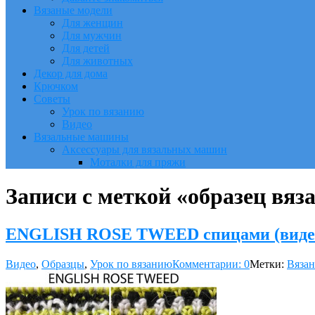
Вязаные модели
Для женщин
Для мужчин
Для детей
Для животных
Декор для дома
Крючком
Советы
Урок по вязанию
Видео
Вязальные машины
Аксессуары для вязальных машин
Моталки для пряжи
Записи с меткой «образец вяз
ENGLISH ROSE TWEED спицами (виде
Видео
,
Образцы
,
Урок по вязанию
Комментарии: 0
Метки:
Вязан