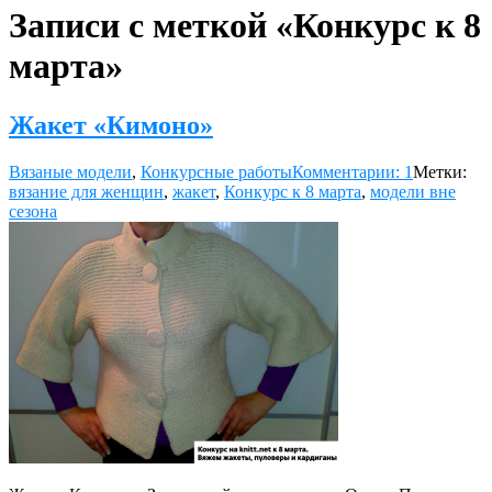
Записи с меткой «Конкурс к 8
марта»
Жакет «Кимоно»
Вязаные модели
,
Конкурсные работы
Комментарии: 1
Метки:
вязание для женщин
,
жакет
,
Конкурс к 8 марта
,
модели вне
сезона