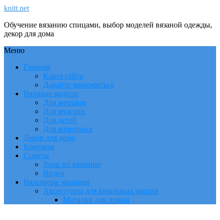
knitt.net
Обучение вязанию спицами, выбор моделей вязаной одежды,
декор для дома
Меню
Главная
Карта сайта
Давайте знакомиться
Вязаные модели
Для женщин
Для мужчин
Для детей
Для животных
Декор для дома
Крючком
Советы
Урок по вязанию
Видео
Вязальные машины
Аксессуары для вязальных машин
Моталки для пряжи