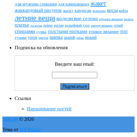
жакет
для мужчин спицами
для начинающих
жаккардовый рисунок
косы
кардиган
жилет
комплект
кофта
летние вещи
модели вне сезона
пальто
образец вязания
платье
пончо
реглан
рельефный узор
серый
полоска
свитер вязание
спицами
топ
толстыми нитками
тонкое вязание
сумка
шапка
шарф
яркий
урок
туника
цветок
юбка
Подписка на обновления
Введите ваш email:
Ссылки
Наращивание ногтей
knitt.net
© 2026
Тема от
WP Puzzle