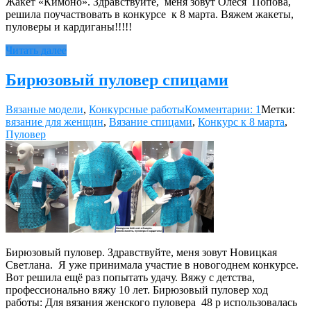
Жакет «Кимоно». Здравствуйте, меня зовут Олеся Попова,
решила поучаствовать в конкурсе к 8 марта. Вяжем жакеты,
пуловеры и кардиганы!!!!!
Читать далее
Бирюзовый пуловер спицами
Вязаные модели
,
Конкурсные работы
Комментарии: 1
Метки:
вязание для женщин
,
Вязание спицами
,
Конкурс к 8 марта
,
Пуловер
Бирюзовый пуловер. Здравствуйте, меня зовут Новицкая
Светлана. Я уже принимала участие в новогоднем конкурсе.
Вот решила ещё раз попытать удачу. Вяжу с детства,
профессионально вяжу 10 лет. Бирюзовый пуловер ход
работы: Для вязания женского пуловера 48 р использовалась