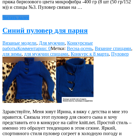
пряжа бирюзового цвета микрофибра -400 гр (8 шт (50 гр/152
м)) и спицы №3. Пуловер связан на …
Читать далее
Синий пуловер для парня
Вязаные модели
,
Для мужчин
,
Конкурсные
работы
Комментарии: 0
Метки:
Весна-осень
,
Вязание спицами
,
для зимы
,
для мужчин спицами
,
Конкурс к 8 марта
,
Пуловер
Здравствуйте, Меня зовут Ирина, я вяжу с детства и мне это
нравится. Связала этот пуловер для своего сына и хочу
представить его в конкурсе на сайте knitt.net. Простой стиль –
именно это образует тенденцию в этом сезоне. Яркий,
спортивного стиля пуловер согреет в холодную погоду и