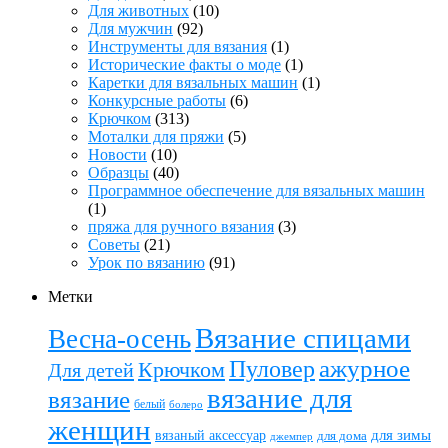
Для животных
(10)
Для мужчин
(92)
Инструменты для вязания
(1)
Исторические факты о моде
(1)
Каретки для вязальных машин
(1)
Конкурсные работы
(6)
Крючком
(313)
Моталки для пряжи
(5)
Новости
(10)
Образцы
(40)
Программное обеспечение для вязальных машин
(1)
пряжа для ручного вязания
(3)
Советы
(21)
Урок по вязанию
(91)
Метки
Вязание спицами
Весна-осень
ажурное
Пуловер
Крючком
Для детей
вязание для
вязание
белый
болеро
женщин
вязаный аксессуар
для зимы
для дома
джемпер