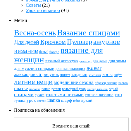
Советы
(21)
Урок по вязанию
(91)
Метки
Вязание спицами
Весна-осень
ажурное
Пуловер
Крючком
Для детей
вязание для
вязание
белый
болеро
женщин
вязаный аксессуар
для зимы
для дома
джемпер
жакет
для мужчин спицами
для начинающих
жаккардовый рисунок
косы
кардиган
жилет
комплект
кофта
летние вещи
модели вне сезона
пальто
образец вязания
платье
пончо
реглан
рельефный узор
серый
полоска
свитер вязание
спицами
топ
толстыми нитками
тонкое вязание
сумка
шапка
шарф
яркий
урок
туника
цветок
юбка
Подписка на обновления
Введите ваш email: