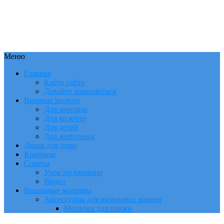
Меню
Главная
Карта сайта
Давайте знакомиться
Вязаные модели
Для женщин
Для мужчин
Для детей
Для животных
Декор для дома
Крючком
Советы
Урок по вязанию
Видео
Вязальные машины
Аксессуары для вязальных машин
Моталки для пряжи