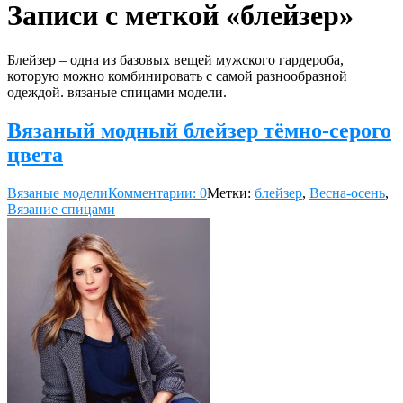
Записи с меткой «блейзер»
Блейзер – одна из базовых вещей мужского гардероба,
которую можно комбинировать с самой разнообразной
одеждой. вязаные спицами модели.
Вязаный модный блейзер тёмно-серого
цвета
Вязаные модели
Комментарии: 0
Метки:
блейзер
,
Весна-осень
,
Вязание спицами