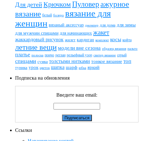
ажурное
Пуловер
Крючком
Для детей
вязание для
вязание
белый
болеро
женщин
вязаный аксессуар
для зимы
для дома
джемпер
жакет
для мужчин спицами
для начинающих
жаккардовый рисунок
косы
кардиган
жилет
комплект
кофта
летние вещи
модели вне сезона
пальто
образец вязания
платье
пончо
реглан
рельефный узор
серый
полоска
свитер вязание
спицами
топ
толстыми нитками
тонкое вязание
сумка
шапка
шарф
яркий
урок
туника
цветок
юбка
Подписка на обновления
Введите ваш email:
Ссылки
Наращивание ногтей