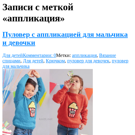
Записи с меткой
«аппликация»
Пуловер с аппликацией для мальчика
и девочки
Для детей
Комментарии: 0
Метки:
аппликация
,
Вязание
спицами
,
Для детей
,
Крючком
,
пуловер для девочек
,
пуловер
для мальчика