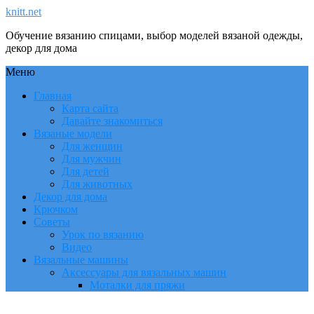
knitt.net
Обучение вязанию спицами, выбор моделей вязаной одежды,
декор для дома
Меню
Главная
Карта сайта
Давайте знакомиться
Вязаные модели
Для женщин
Для мужчин
Для детей
Для животных
Декор для дома
Крючком
Советы
Урок по вязанию
Видео
Вязальные машины
Аксессуары для вязальных машин
Моталки для пряжи