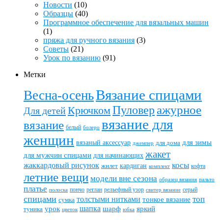
Новости
(10)
Образцы
(40)
Программное обеспечение для вязальных машин
(1)
пряжа для ручного вязания
(3)
Советы
(21)
Урок по вязанию
(91)
Метки
Вязание спицами
Весна-осень
ажурное
Пуловер
Крючком
Для детей
вязание для
вязание
белый
болеро
женщин
вязаный аксессуар
для зимы
для дома
джемпер
жакет
для мужчин спицами
для начинающих
жаккардовый рисунок
косы
кардиган
жилет
комплект
кофта
летние вещи
модели вне сезона
пальто
образец вязания
платье
пончо
реглан
рельефный узор
серый
полоска
свитер вязание
спицами
топ
толстыми нитками
тонкое вязание
сумка
шапка
шарф
яркий
урок
туника
цветок
юбка