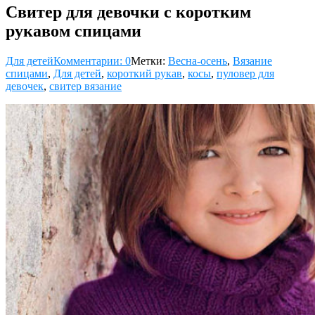
Свитер для девочки с коротким
рукавом спицами
Для детей
Комментарии: 0
Метки:
Весна-осень
,
Вязание
спицами
,
Для детей
,
короткий рукав
,
косы
,
пуловер для
девочек
,
свитер вязание