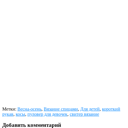
Метки:
Весна-осень
,
Вязание спицами
,
Для детей
,
короткий
рукав
,
косы
,
пуловер для девочек
,
свитер вязание
Добавить комментарий