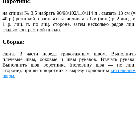
Воротник:
на спицы № 3,5 набрать 90/98/102/110/114 п., связать 13 см (=
40 р.) резинкой, начиная и заканчивая в 1-м (лиц.) р. 2 лиц., и
1 р. лиц. п. по лиц. стороне, затем несколько рядов лиц.
гладью контрастной нитью.
Сборка:
сшить 3 части переда трикотажным швом. Выполнить
плечевые швы, боковые и швы рукавов. Втачать рукава.
Выполнить шов воротника (половину шва — по лиц.
стороне), пришить воротник к вырезу горловины
кеттельным
швом
.