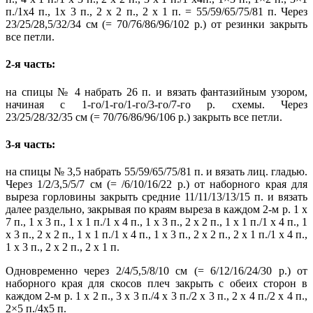
п./1х4 п., 1х 3 п., 2 х 2 п., 2 х 1 п. = 55/59/65/75/81 п. Через
23/25/28,5/32/34 см (= 70/76/86/96/102 р.) от резинки закрыть
все петли.
2-я часть:
на спицы № 4 набрать 26 п. и вязать фантазийным узором,
начиная с 1-го/1-го/1-го/3-го/7-го р. схемы. Через
23/25/28/32/35 см (= 70/76/86/96/106 р.) закрыть все петли.
3-я часть:
на спицы № 3,5 набрать 55/59/65/75/81 п. и вязать лиц. гладью.
Через 1/2/3,5/5/7 см (= /6/10/16/22 р.) от наборного края для
выреза горловины закрыть средние 11/11/13/13/15 п. и вязать
далее раздельно, закрывая по краям выреза в каждом 2-м р. 1 х
7 п., 1 х 3 п., 1 х 1 п./1 х 4 п., 1 х 3 п., 2 х 2 п., 1 х 1 п./1 х 4 п., 1
х 3 п., 2 х 2 п., 1 х 1 п./1 х 4 п., 1 х 3 п., 2 х 2 п., 2 х 1 п./1 х 4 п.,
1 х 3 п., 2 х 2 п., 2 х 1 п.
Одновременно через 2/4/5,5/8/10 см (= 6/12/16/24/30 р.) от
наборного края для скосов плеч закрыть с обеих сторон в
каждом 2-м р. 1 х 2 п., 3 х 3 п./4 х 3 п./2 х 3 п., 2 х 4 п./2 х 4 п.,
2×5 п./4х5 п.