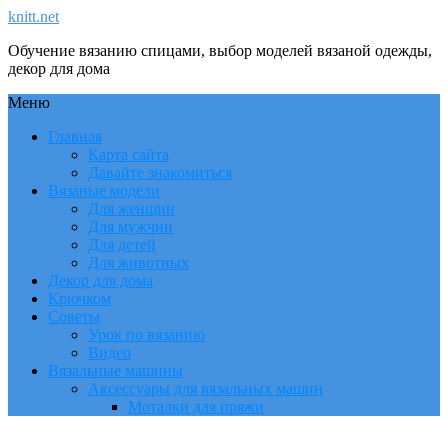
knitt.net
Обучение вязанию спицами, выбор моделей вязаной одежды,
декор для дома
Меню
Главная
Карта сайта
Давайте знакомиться
Вязаные модели
Для женщин
Для мужчин
Для детей
Для животных
Декор для дома
Крючком
Советы
Урок по вязанию
Видео
Вязальные машины
Аксессуары для вязальных машин
Моталки для пряжи