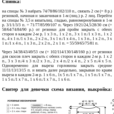
Спинка:
на спицы № 3 набрать 74/78/86/102/110 п., связать 2 см (= 8 р.)
резинкой, начиная и заканчивая в 1-м (лиц.) р. 2 лиц. Перейти
на спицы № 3,5 и вязатьлиц. гладью, равномерноубавив в 1-м
p. 3/1/1/3/3 п. = 71/77/85/99/107 п. Через 19/21/24,5/28/30 см (=
58/64/74/84/90 р.) от резинки для пройм закрыть с обеих
сторон в каждом 2-м р. 1 х 3 п., 1 х 2 п., 3 х 1 п./1 х 3 п., 1 х 2
п., 4 х 1 п./1 х 3 п., 2 х 2 п., 3 х 1 п./1 х 4 п., 1 х 3 п., 1 х 2 п., 3 х
1 п./1 х 4 п., 1 х 3 п., 2 х 2 п., 2 х 1 п. = 55/59/65/75/81 п.
Через 34/38/43/49/53 см (= 102/114/130/148/160 р.) от резинки
для скосов плеч закрыть с обеих сторон в каждом 2-м р. 1 х 2
п., 3 х 3 п./4 х 3 п./2 х 3 п., 2 х 4 п./2 х 4 п., 2 х 5 п./4 х 5 п.
Одновременно для выреза горловины закрыть средние
11/11/13/13/15 п. и вязать далее раздельно, закрывая по краям
выреза в каждом 2-м р. 1 х 6 п., 1х 5 п./1 х 7 п., 1 х 5 п./1 х 7 п.,
1 х 5 п./1 х 7 п., 1 х 6 п./1 х 7 п., 1 х 6 п.
Свитер для девочки схема вязания, выкройка: