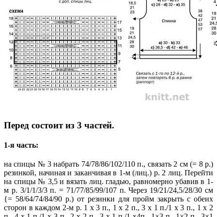
Перед состоит из 3 частей.
1-я часть:
на спицы № 3 набрать 74/78/86/102/110 п., связать 2 см (= 8 р.)
резинкой, начиная и заканчивая в 1-м (лиц.) р. 2 лиц. Перейти
на спицы № 3,5 и вязать лиц. гладью, равномерно убавив в 1-
м p. 3/1/1/3/3 п. = 71/77/85/99/107 п. Через 19/21/24,5/28/30 см
{= 58/64/74/84/90 р.) от резинки для пройм закрыть с обеих
сторон в каждом 2-м р. 1 х 3 п., 1 х 2 п., 3 х 1 п./1 х 3 п., 1 х 2
п., 4 х 1 п./1 х 3 п., 2 х 2 п., 3 х 1 п./1 х4п., 1×3 п., 1×2 п., 3×1