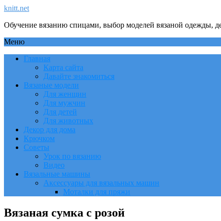
knitt.net
Обучение вязанию спицами, выбор моделей вязаной одежды, де
Меню
Главная
Карта сайта
Давайте знакомиться
Вязаные модели
Для женщин
Для мужчин
Для детей
Для животных
Декор для дома
Крючком
Советы
Урок по вязанию
Видео
Вязальные машины
Аксессуары для вязальных машин
Моталки для пряжи
Вязаная сумка с розой