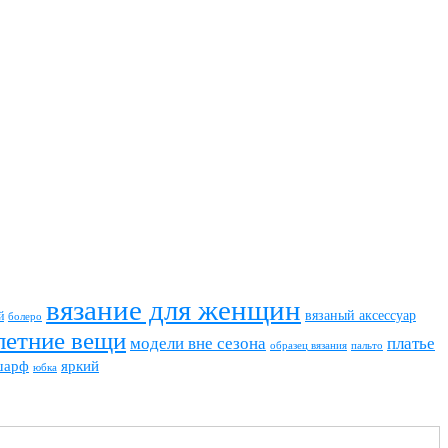
вязание для женщин
вязаный аксессуар
й
болеро
летние вещи
модели вне сезона
платье
пальто
образец вязания
шарф
яркий
юбка