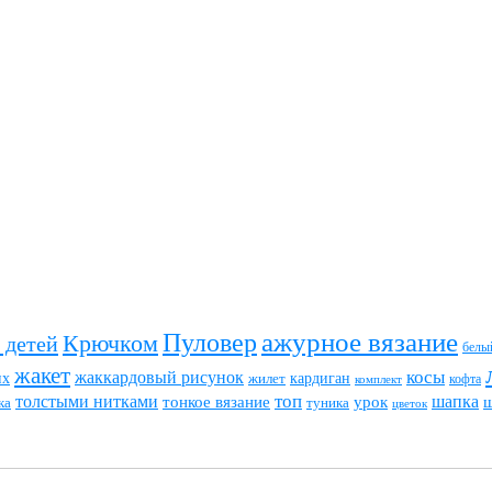
ажурное вязание
Пуловер
Крючком
 детей
белы
жакет
жаккардовый рисунок
косы
их
кардиган
жилет
комплект
кофта
топ
толстыми нитками
шапка
тонкое вязание
урок
туника
ка
цветок