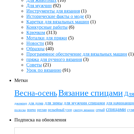
Для животных
(10)
Для мужчин
(92)
Инструменты для вязания
(1)
Исторические факты о моде
(1)
Каретки для вязальных машин
(1)
Конкурсные работы
(6)
Крючком
(313)
Моталки для пряжи
(5)
Новости
(10)
Образцы
(40)
Программное обеспечение для вязальных машин
(1)
пряжа для ручного вязания
(3)
Советы
(21)
Урок по вязанию
(91)
Метки
Вязание спицами
Весна-осень
Для
для зимы
для мужчин спицами
для начинающ
для дома
джемпер
спицами
пончо
реглан
рельефный узор
серый
сум
полоска
свитер вязание
Подписка на обновления