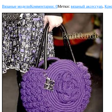
Вязаные модели
Комментарии: 0
Метки:
вязаный аксессуар
,
Крю