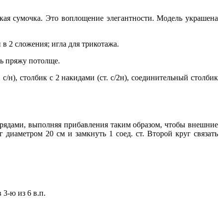
мская сумочка. Это воплощение элегантности. Модель украшена
 в 2 сложения; игла для трикотажа.
ть пряжу потолще.
. с/н), столбик с 2 накидами (ст. с/2н), соединительный столбик
ми рядами, выполняя прибавления таким образом, чтобы внешние
г диаметром 20 см и замкнуть 1 соед. ст. Второй круг связать
 3-ю из 6 в.п.