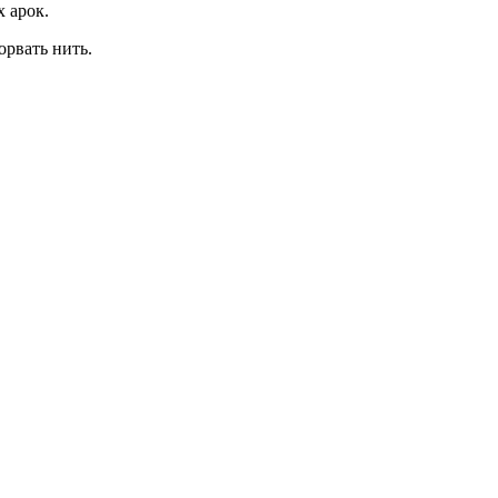
х арок.
оборвать нить.