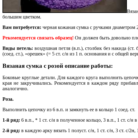
Вяза
большим цветком.
Вам потребуется:
черная кожаная сумка с ручками диаметром 20
Рекомендуется связать образец!
Он должен быть довольно плот
Виды петель:
воздушная петля (в.п.), столбик без накида (ст. 
(соед. ст.), «орешек» (= 5 ст. с/н из 1 п. основания и с общей ве
Вязаная сумка с розой описание работы:
Боковые круглые детали. Для каждого круга выполнить цепочку
края не закручивались. Рекомендуется в каждом ряду прибавля
аналогично.
Роза.
Выполнить цепочку из 6 в.п. и замкнуть ее в кольцо 1 соед. ст.
1-й ряд:
6 в.п., * 1 ст. с/и в полученное кольцо, 3 в.п., 1 ст. с/н
2-й ряд:
в каждую арку вязать 1 полуст. с/н, 1 ст. с/н, 3 ст. с/2н, 1