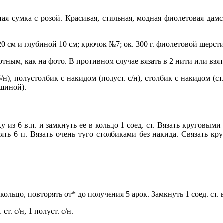
ная сумка с розой. Красивая, стильная, модная фиолетовая да
 см и глубиной 10 см; крючок №7; ок. 300 г. фиолетовой шерсти
ным, как на фото. В противном случае вязать в 2 нити или взя
б/н), полустолбик с накидом (полуст. с/н), столбик с накидом (ст
ршиной).
 из 6 в.п. и замкнуть ее в кольцо 1 соед. ст. Вязать круговы
ть 6 п. Вязать очень туго столбиками без накида. Связать кру
 в кольцо, повторять от* до получения 5 арок. Замкнуть 1 соед. ст. в
 ст. с/н, 1 полуст. с/н.