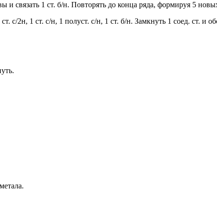
вы и связать 1 ст. б/н. Повторять до конца ряда, формируя 5 новы
ст. с/2н, 1 ст. с/н, 1 полуст. с/н, 1 ст. б/н. Замкнуть 1 соед. ст. и 
нуть.
метала.