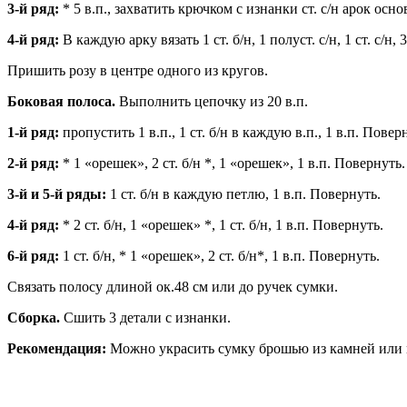
3-й ряд:
* 5 в.п., захватить крючком с изнанки ст. с/н арок осно
4-й ряд:
В каждую арку вязать 1 ст. б/н, 1 полуст. с/н, 1 ст. с/н, 3 
Пришить розу в центре одного из кругов.
Боковая полоса.
Выполнить цепочку из 20 в.п.
1-й ряд:
пропустить 1 в.п., 1 ст. б/н в каждую в.п., 1 в.п. Повер
2-й ряд:
* 1 «орешек», 2 ст. б/н *, 1 «орешек», 1 в.п. Повернуть.
3-й и 5-й ряды:
1 ст. б/н в каждую петлю, 1 в.п. Повернуть.
4-й ряд:
* 2 ст. б/н, 1 «орешек» *, 1 ст. б/н, 1 в.п. Повернуть.
6-й ряд:
1 ст. б/н, * 1 «орешек», 2 ст. б/н*, 1 в.п. Повернуть.
Связать полосу длиной ок.48 см или до ручек сумки.
Сборка.
Сшить 3 детали с изнанки.
Рекомендация:
Можно украсить сумку брошью из камней или 