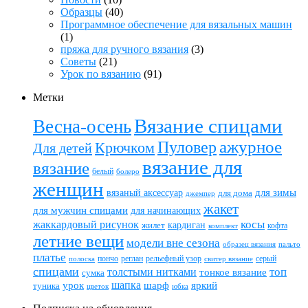
Образцы
(40)
Программное обеспечение для вязальных машин
(1)
пряжа для ручного вязания
(3)
Советы
(21)
Урок по вязанию
(91)
Метки
Вязание спицами
Весна-осень
ажурное
Пуловер
Крючком
Для детей
вязание для
вязание
белый
болеро
женщин
вязаный аксессуар
для зимы
для дома
джемпер
жакет
для мужчин спицами
для начинающих
жаккардовый рисунок
косы
кардиган
жилет
комплект
кофта
летние вещи
модели вне сезона
пальто
образец вязания
платье
пончо
реглан
рельефный узор
серый
полоска
свитер вязание
спицами
топ
толстыми нитками
тонкое вязание
сумка
шапка
шарф
яркий
урок
туника
цветок
юбка