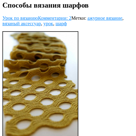
Способы вязания шарфов
Урок по вязанию
Комментарии: 2
Метки:
ажурное вязание
,
вязаный аксессуар
,
урок
,
шарф