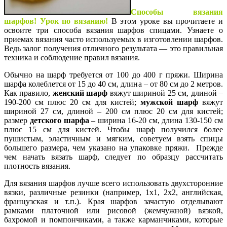
Способы вязания
шарфов! Урок по вязанию!
В этом уроке вы прочитаете и
освоите три способа вязания шарфов спицами. Узнаете о
приемах вязания часто используемых в изготовлении шарфов.
Ведь залог получения отличного результата — это правильная
техника и соблюдение правил вязания.
Обычно на шарф требуется от 100 до 400 г пряжи. Ширина
шарфа колеблется от 15 до 40 см, длина – от 80 см до 2 метров.
Как правило,
женский шарф
вяжут шириной 25 см, длиной –
190-200 см плюс 20 см для кистей;
мужской шарф
вяжут
шириной 27 см, длиной – 200 см плюс 20 см для кистей;
размер
детского шарфа
– ширина 16-20 см, длина 130-150 см
плюс 15 см для кистей. Чтобы шарф получился более
пушистым, эластичным и мягким, советуем взять спицы
большего размера, чем указано на упаковке пряжи. Прежде
чем начать вязать шарф, следует по образцу рассчитать
плотность вязания.
Для вязания шарфов лучше всего использовать двухсторонние
вязки, различные резинки (например,
1х1
,
2х2
,
английская
,
французская и т.п.). Края шарфов зачастую отделывают
рамками
платочной
или
рисовой (жемчужной) вязкой
,
бахромой и помпончиками, а также карманчиками, которые