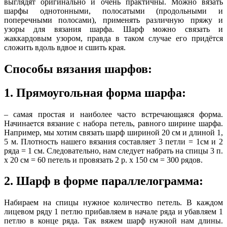
выглядят оригинально и очень практичны. Можно вязать
шарфы однотонными, полосатыми (продольными и
поперечными полосами), применять различную пряжу и
узоры для вязания шарфа. Шарф можно связать и
жаккардовым узором, правда в таком случае его придётся
сложить вдоль вдвое и сшить края.
Способы вязания шарфов:
1. Прямоугольная форма шарфа:
– самая простая и наиболее часто встречающаяся форма.
Начинается вязание с набора петель, равного ширине шарфа.
Например, мы хотим связать шарф шириной 20 см и длиной 1,
5 м. Плотность нашего вязания составляет 3 петли = 1см и 2
ряда = 1 см. Следовательно, нам следует набрать на спицы 3 п.
х 20 см = 60 петель и провязать 2 р. х 150 см = 300 рядов.
2. Шарф в форме параллелограмма:
Набираем на спицы нужное количество петель. В каждом
лицевом ряду 1 петлю прибавляем в начале ряда и убавляем 1
петлю в конце ряда. Так вяжем шарф нужной нам длины.