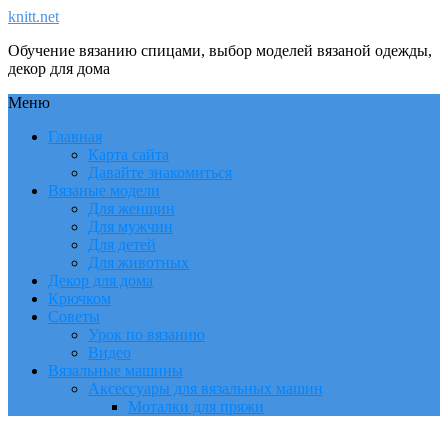
knitt.net
Обучение вязанию спицами, выбор моделей вязаной одежды,
декор для дома
Меню
Главная
Карта сайта
Давайте знакомиться
Вязаные модели
Для женщин
Для мужчин
Для детей
Для животных
Декор для дома
Крючком
Советы
Урок по вязанию
Видео
Вязальные машины
Аксессуары для вязальных машин
Моталки для пряжи