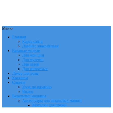
Меню
Главная
Карта сайта
Давайте знакомиться
Вязаные модели
Для женщин
Для мужчин
Для детей
Для животных
Декор для дома
Крючком
Советы
Урок по вязанию
Видео
Вязальные машины
Аксессуары для вязальных машин
Моталки для пряжи