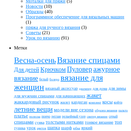
Моталки для пряжи
(5)
Новости
(10)
Образцы
(40)
Программное обеспечение для вязальных машин
(1)
пряжа для ручного вязания
(3)
Советы
(21)
Урок по вязанию
(91)
Метки
Вязание спицами
Весна-осень
ажурное
Пуловер
Крючком
Для детей
вязание для
вязание
белый
болеро
женщин
вязаный аксессуар
для зимы
для дома
джемпер
жакет
для мужчин спицами
для начинающих
жаккардовый рисунок
косы
кардиган
жилет
комплект
кофта
летние вещи
модели вне сезона
пальто
образец вязания
платье
пончо
реглан
рельефный узор
серый
полоска
свитер вязание
спицами
топ
толстыми нитками
тонкое вязание
сумка
шапка
шарф
яркий
урок
туника
цветок
юбка