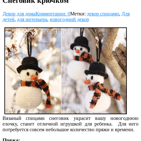
Снеговик крючком
Декор для дома
Комментарии: 0
Метки:
декор спицами
,
Для
детей
,
для интерьера
,
новогодний декор
Вязаный спицами снеговик украсит вашу новогоднюю
елочку, станет отличной игрушкой для ребенка. Для него
потребуется совсем небольшое количество пряжи и времени.
Пряжа: