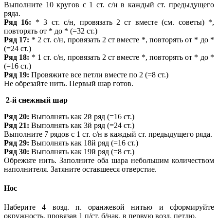
Выполните 10 кругов с 1 ст. с/н в каждый ст. предыдущего
ряда.
Ряд 16:
* 3 ст. с/н, провязать 2 ст вместе (см. советы) *,
повторять от * до * (=32 ст.)
Ряд 17:
* 2 ст. с/н, провязать 2 ст вместе *, повторять от * до *
(=24 ст.)
Ряд 18:
* 1 ст. с/н, провязать 2 ст вместе *, повторять от * до *
(=16 ст.)
Ряд 19:
Провяжите все петли вместе по 2 (=8 ст.)
Не обрезайте нить. Первый шар готов.
2-й снежный шар
Ряд 20:
Выполнять как 2й ряд (=16 ст.)
Ряд 21:
Выполнять как 3й ряд (=24 ст.)
Выполните 7 рядов с 1 ст. с/н в каждый ст. предыдущего ряда.
Ряд 29:
Выполнять как 18й ряд (=16 ст.)
Ряд 30:
Выполнять как 19й ряд (=8 ст.)
Обрежьте нить. Заполните оба шара небольшим количеством
наполнителя. Затяните оставшееся отверстие.
Нос
Наберите 4 возд. п. оранжевой нитью и сформируйте
окружность, провязав 1 п/ст. б/нак. в первую возд. петлю.