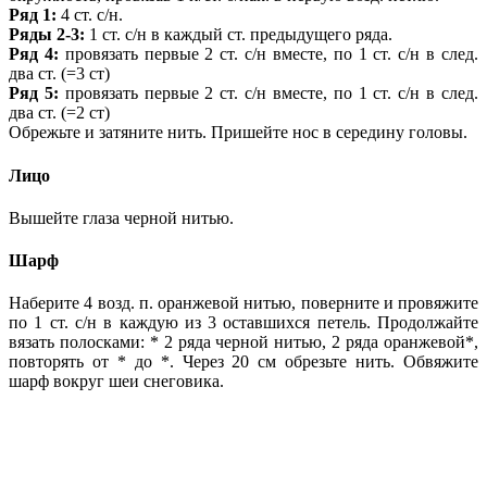
Ряд 1:
4 ст. с/н.
Ряды 2-3:
1 ст. с/н в каждый ст. предыдущего ряда.
Ряд 4:
провязать первые 2 ст. с/н вместе, по 1 ст. с/н в след.
два ст. (=3 ст)
Ряд 5:
провязать первые 2 ст. с/н вместе, по 1 ст. с/н в след.
два ст. (=2 ст)
Обрежьте и затяните нить. Пришейте нос в середину головы.
Лицо
Вышейте глаза черной нитью.
Шарф
Наберите 4 возд. п. оранжевой нитью, поверните и провяжите
по 1 ст. с/н в каждую из 3 оставшихся петель. Продолжайте
вязать полосками: * 2 ряда черной нитью, 2 ряда оранжевой*,
повторять от * до *. Через 20 см обрезьте нить. Обвяжите
шарф вокруг шеи снеговика.