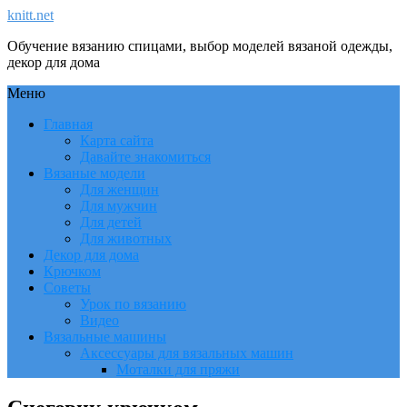
knitt.net
Обучение вязанию спицами, выбор моделей вязаной одежды,
декор для дома
Меню
Главная
Карта сайта
Давайте знакомиться
Вязаные модели
Для женщин
Для мужчин
Для детей
Для животных
Декор для дома
Крючком
Советы
Урок по вязанию
Видео
Вязальные машины
Аксессуары для вязальных машин
Моталки для пряжи