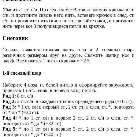
Убавить 1 ст. с/н. По след. схеме: Вставьте кончик крючка в ст.
с/н. и протяните сквозь него нить, вставьте крючок в след. ст.
с/н. и протяните нить сквозь него, сделайте накид и протяните
нить через все 3 получивщиеся петли на крючке.
Снеговик
Сначала вяжется нижняя часть тела и 2 снежных шара
различных размером друг на друге. Свяжите шапку, нос и
шарф. Все вяжется 1 нитью крючком º 2.5.
1-й снежный шар
Наберите 4 возд. п. белой нитью и сформируйте окружность,
провязав 1 п/ст. б/нак. в первую возд. петлю.
Ряд 1:
8 ст. с/н.
Ряд 2:
2 ст. с/н. в каждый столбик предыдущего ряда (=16 ст).
Ряд 3:
* 1 ст. с/н в первый ст., 2 ст. с/н в след. ст. *, повторять
от * до * (=24 ст).
Ряд 4:
* по 1 ст. с/н в первые 2 ст., 2 ст. с/н в след. ст. *,
повторять от * до * (=32 ст.)
Ряд 5:
* по 1 ст. с/н в первые 3 ст., 2 ст. с/н в след. ст. *,
повторять от * до * (=40 ст.)