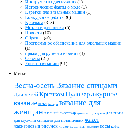
Инструменты для вязания
(1)
Исторические факты о моде
(1)
Каретки для вязальных машин
(1)
Конкурсные работы
(6)
Крючком
(313)
Моталки для пряжи
(5)
Новости
(10)
Образцы
(40)
Программное обеспечение для вязальных машин
(1)
пряжа для ручного вязания
(3)
Советы
(21)
Урок по вязанию
(91)
Метки
Вязание спицами
Весна-осень
ажурное
Пуловер
Крючком
Для детей
вязание для
вязание
белый
болеро
женщин
вязаный аксессуар
для зимы
для дома
джемпер
жакет
для мужчин спицами
для начинающих
жаккардовый рисунок
косы
кардиган
жилет
комплект
кофта