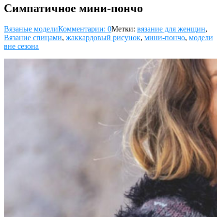
Симпатичное мини-пончо
Вязаные модели
Комментарии: 0
Метки:
вязание для женщин
,
Вязание спицами
,
жаккардовый рисунок
,
мини-пончо
,
модели
вне сезона