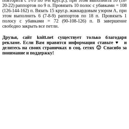
повторить с 1-го по 9-й круг.р.), при этом выполнить 16 (18-
20-22) раппортов по 9 п. Провязать 10 полос с убавками = 108
(126-144-162) п. Вязать 15 круг.р. жаккардовым узором А, при
этом выполнить 6 (7-8-9) раппортов по 18 п. Провязать 1
полосу с убавками = 72 (90-108-126) п. В завершение
свободно закрыть все петли.
Друзья, сайт knitt.net существует только благодаря
рекламе. Если Вам нравится информация ставьте ♥ и
делитесь на своих страничках в соц. сетях 🙂 Спасибо за
понимание и поддержку!