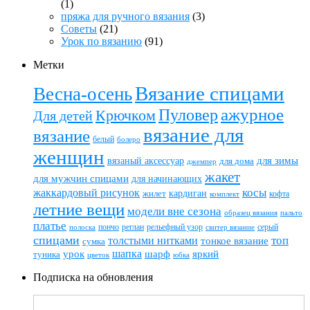
(1)
пряжа для ручного вязания
(3)
Советы
(21)
Урок по вязанию
(91)
Метки
Вязание спицами
Весна-осень
ажурное
Пуловер
Крючком
Для детей
вязание для
вязание
белый
болеро
женщин
вязаный аксессуар
для зимы
для дома
джемпер
жакет
для мужчин спицами
для начинающих
жаккардовый рисунок
косы
кардиган
жилет
комплект
кофта
летние вещи
модели вне сезона
пальто
образец вязания
платье
пончо
реглан
рельефный узор
серый
полоска
свитер вязание
спицами
топ
толстыми нитками
тонкое вязание
сумка
шапка
шарф
яркий
урок
туника
цветок
юбка
Подписка на обновления