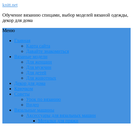
knitt.net
Обучение вязанию спицами, выбор моделей вязаной одежды,
декор для дома
Меню
Главная
Карта сайта
Давайте знакомиться
Вязаные модели
Для женщин
Для мужчин
Для детей
Для животных
Декор для дома
Крючком
Советы
Урок по вязанию
Видео
Вязальные машины
Аксессуары для вязальных машин
Моталки для пряжи