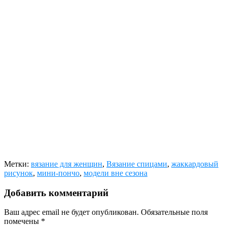
Метки:
вязание для женщин
,
Вязание спицами
,
жаккардовый
рисунок
,
мини-пончо
,
модели вне сезона
Добавить комментарий
Ваш адрес email не будет опубликован.
Обязательные поля
помечены
*