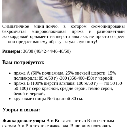
Симпатичное мини-пончо, в котором скомбинированы
бахромчатая микроволокновая пряжа и разноцветный
жаккардовый орнамент из шерсти альпака, не просто согреет
— оно придаст вашему образу актуальную ноту!
Размеры:
36/38 (40/42-44/46-48/50)
Вам потребуется:
пряжа А (60% полиамида, 25% овечьей шерсти, 15%
полиакрила; 85 м/50 г) -300 (350-400-450) г черной;
пряжа В (100% шерсти альпака; 100 м/50 г) — по 50 (50-
50-100) г серо-красной, средне-серой, темно-серой,
белой и черной;
круговые спицы № 6 длиной 80 см.
Узоры и вязки:
Жаккардовые узоры А и В:
вязать нитью В по счетным
схемам А и В в технике жаккарда. В ширину повторять