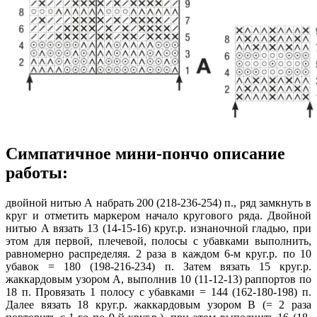
Симпатичное мини-пончо описание
работы:
двойной нитью А набрать 200 (218-236-254) п., ряд замкнуть в
круг и отметить маркером начало кругового ряда. Двойной
нитью А вязать 13 (14-15-16) круг.р. изнаночной гладью, при
этом для первой, плечевой, полосы с убавками выполнить,
равномерно распределяя. 2 раза в каждом 6-м круг.р. по 10
убавок = 180 (198-216-234) п. Затем вязать 15 круг.р.
жаккардовым узором А, выполнив 10 (11-12-13) раппортов по
18 п. Провязать 1 полосу с убавками = 144 (162-180-198) п.
Далее вязать 18 круг.р. жаккардовым узором В (= 2 раза