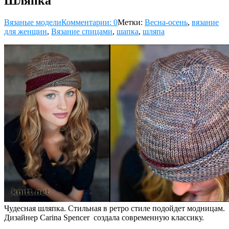
Шляпка
Вязаные модели
Комментарии: 0
Метки:
Весна-осень
,
вязание
для женщин
,
Вязание спицами
,
шапка
,
шляпа
Чудесная шляпка. Стильная в ретро стиле подойдет модницам.
Дизайнер Carina Spencer создала современную классику.