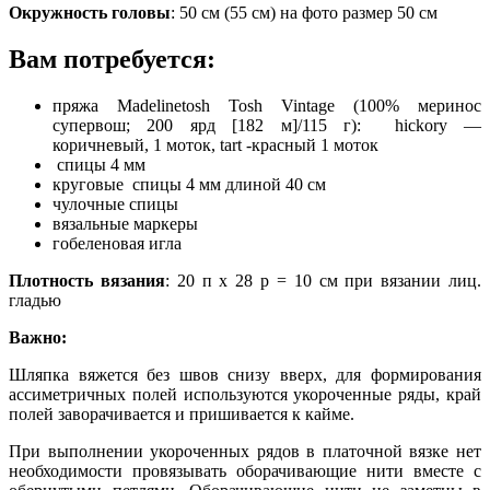
Окружность головы
: 50 см (55 см) на фото размер 50 см
Вам потребуется:
пряжа Madelinetosh Tosh Vintage (100% меринос
супервош; 200 ярд [182 м]/115 г): hickory —
коричневый, 1 моток, tart -красный 1 моток
спицы 4 мм
круговые спицы 4 мм длиной 40 см
чулочные спицы
вязальные маркеры
гобеленовая игла
Плотность вязания
: 20 п х 28 р = 10 см при вязании лиц.
гладью
Важно:
Шляпка вяжется без швов снизу вверх, для формирования
ассиметричных полей используются укороченные ряды, край
полей заворачивается и пришивается к кайме.
При выполнении укороченных рядов в платочной вязке нет
необходимости провязывать оборачивающие нити вместе с