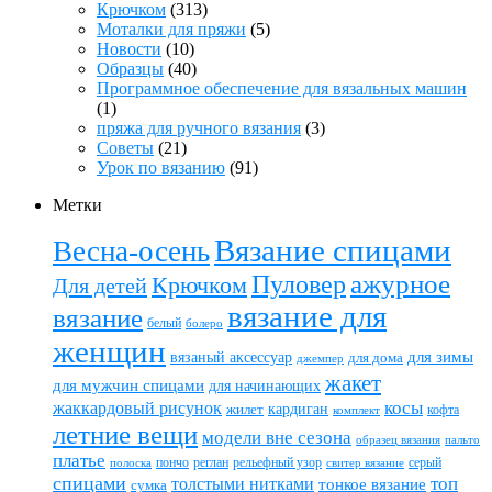
Крючком
(313)
Моталки для пряжи
(5)
Новости
(10)
Образцы
(40)
Программное обеспечение для вязальных машин
(1)
пряжа для ручного вязания
(3)
Советы
(21)
Урок по вязанию
(91)
Метки
Вязание спицами
Весна-осень
ажурное
Пуловер
Крючком
Для детей
вязание для
вязание
белый
болеро
женщин
вязаный аксессуар
для зимы
для дома
джемпер
жакет
для мужчин спицами
для начинающих
жаккардовый рисунок
косы
кардиган
жилет
комплект
кофта
летние вещи
модели вне сезона
пальто
образец вязания
платье
пончо
реглан
рельефный узор
серый
полоска
свитер вязание
спицами
топ
толстыми нитками
тонкое вязание
сумка