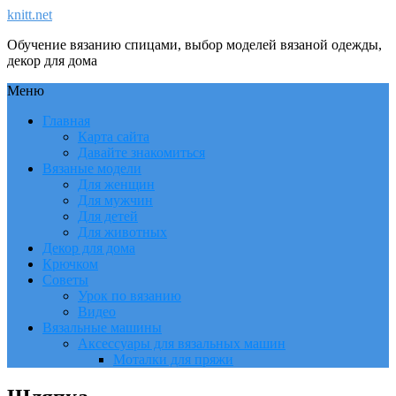
knitt.net
Обучение вязанию спицами, выбор моделей вязаной одежды,
декор для дома
Меню
Главная
Карта сайта
Давайте знакомиться
Вязаные модели
Для женщин
Для мужчин
Для детей
Для животных
Декор для дома
Крючком
Советы
Урок по вязанию
Видео
Вязальные машины
Аксессуары для вязальных машин
Моталки для пряжи