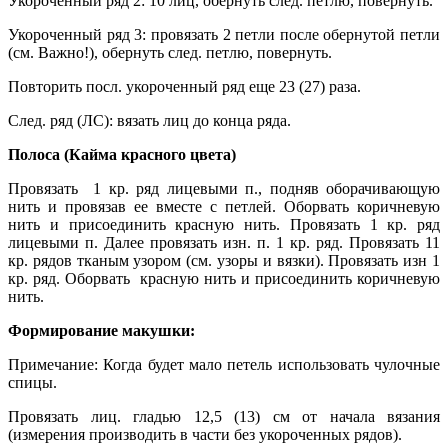
Укороченный ряд 2: 10 лиц, обернуть след. петлю, повернуть.
Укороченный ряд 3: провязать 2 петли после обернутой петли
(см. Важно!), обернуть след. петлю, повернуть.
Повторить посл. укороченный ряд еще 23 (27) раза.
След. ряд (ЛС): вязать лиц до конца ряда.
Полоса (Кайма красного цвета)
Провязать 1 кр. ряд лицевыми п., подняв оборачивающую
нить и провязав ее вместе с петлей. Оборвать коричневую
нить и присоединить красную нить. Провязать 1 кр. ряд
лицевыми п. Далее провязать изн. п. 1 кр. ряд. Провязать 11
кр. рядов тканым узором (см. узоры и вязки). Провязать изн 1
кр. ряд. Оборвать красную нить и присоединить коричневую
нить.
Формирование макушки:
Примечание: Когда будет мало петель использовать чулочные
спицы.
Провязать лиц. гладью 12,5 (13) см от начала вязания
(измерения производить в части без укороченных рядов).