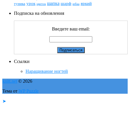
шапка
шарф
яркий
урок
туника
цветок
юбка
Подписка на обновления
Введите ваш email:
Ссылки
Наращивание ногтей
knitt.net
© 2026
Тема от
WP Puzzle
➤