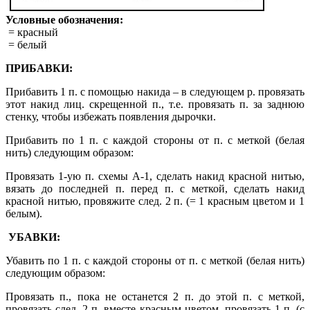
Условные обозначения:
= красный
= белый
ПРИБАВКИ
:
Прибавить 1 п. с помощью накида – в следующем р. провязать
этот накид лиц. скрещенной п., т.е. провязать п. за заднюю
стенку, чтобы избежать появления дырочки.
Прибавить по 1 п. с каждой стороны от п. с меткой (белая
нить) следующим образом:
Провязать 1-ую п. схемы A-1, сделать накид красной нитью,
вязать до последней п. перед п. с меткой, сделать накид
красной нитью, провяжите след. 2 п. (= 1 красным цветом и 1
белым).
УБАВКИ
:
Убавить по 1 п. с каждой стороны от п. с меткой (белая нить)
следующим образом:
Провязать п., пока не останется 2 п. до этой п. с меткой,
провязать след. 2 п. вместе красным цветом, провязать 1 п. (с