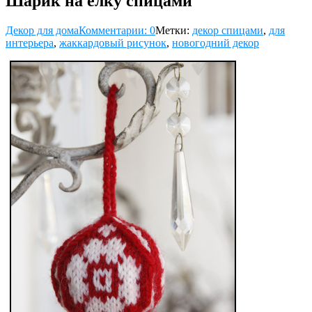
Шарик на ёлку спицами
Декор для дома
Комментарии: 0
Метки:
декор спицами
,
для
интерьера
,
жаккардовый рисунок
,
новогодний декор