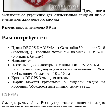
Прекрасное и
эксклюзивное украшение для ёлки-вязаный спицами шар с
элементами жаккардового рисунка.
Размер:
высота примерно 8-9 см
Вам потребуется:
Пряжа DROPS KARISMA от Garnstudio: 50 г – цвет №18
(красный), (1 красный моток = 4 шарика), 50 г №01
(близкий к белому)
Наполнитель
Носочные (обоюдоострые) спицы DROPS 2.5 мм —
либо размер, походящий для плотности вязания — 26 п.
x 34 р. лицевой гладью = 10 x 10 см
Крючок DROPS 3 мм – для петельки.
Шарик вяжется круговыми р. лицевой гладью на
носочных (обоюдоострых) спицах, снизу вверх.
СХЕМА:
См. диаграмму A-1. Весь узор вяжется лицевой гладью
круговыми р. на носочных (обоюдоострых) спицах.