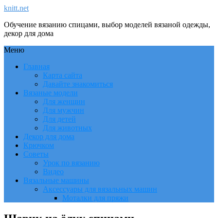
knitt.net
Обучение вязанию спицами, выбор моделей вязаной одежды,
декор для дома
Меню
Главная
Карта сайта
Давайте знакомиться
Вязаные модели
Для женщин
Для мужчин
Для детей
Для животных
Декор для дома
Крючком
Советы
Урок по вязанию
Видео
Вязальные машины
Аксессуары для вязальных машин
Моталки для пряжи