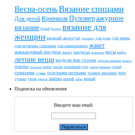
Вязание спицами
Весна-осень
ажурное
Пуловер
Крючком
Для детей
вязание для
вязание
белый
болеро
женщин
вязаный аксессуар
для зимы
для дома
джемпер
жакет
для мужчин спицами
для начинающих
жаккардовый рисунок
косы
кардиган
жилет
комплект
кофта
летние вещи
модели вне сезона
пальто
образец вязания
платье
пончо
реглан
рельефный узор
серый
полоска
свитер вязание
спицами
топ
толстыми нитками
тонкое вязание
сумка
шапка
шарф
яркий
урок
туника
цветок
юбка
Подписка на обновления
Введите ваш email: