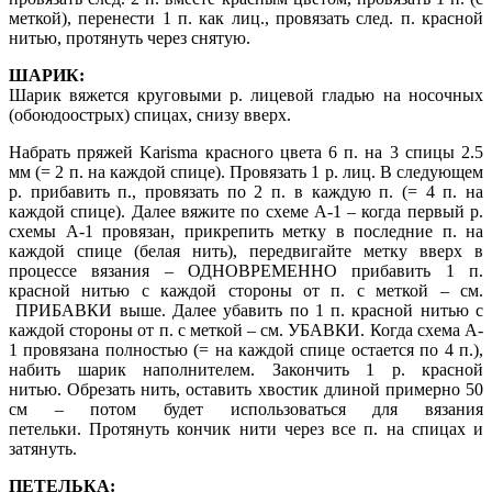
меткой), перенести 1 п. как лиц., провязать след. п. красной
нитью, протянуть через снятую.
ШАРИК:
Шарик вяжется круговыми р. лицевой гладью на носочных
(обоюдоострых) спицах, снизу вверх.
Набрать пряжей Karisma красного цвета 6 п. на 3 спицы 2.5
мм (= 2 п. на каждой спице). Провязать 1 р. лиц. В следующем
р. прибавить п., провязать по 2 п. в каждую п. (= 4 п. на
каждой спице). Далее вяжите по схеме A-1 – когда первый р.
схемы A-1 провязан, прикрепить метку в последние п. на
каждой спице (белая нить), передвигайте метку вверх в
процессе вязания – ОДНОВРЕМЕННО прибавить 1 п.
красной нитью с каждой стороны от п. с меткой – см.
ПРИБАВКИ выше. Далее убавить по 1 п. красной нитью с
каждой стороны от п. с меткой – см. УБАВКИ. Когда схема A-
1 провязана полностью (= на каждой спице остается по 4 п.),
набить шарик наполнителем. Закончить 1 р. красной
нитью. Обрезать нить, оставить хвостик длиной примерно 50
см – потом будет использоваться для вязания
петельки. Протянуть кончик нити через все п. на спицах и
затянуть.
ПЕТЕЛЬКА: