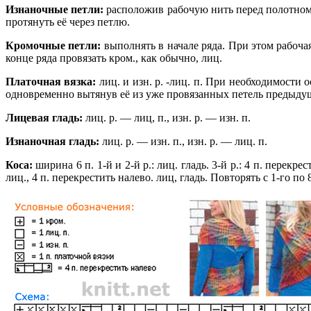
Изнаночные петли:
расположив рабочую нить перед полотном, 
протянуть её через петлю.
Кромочные петли:
выполнять в начале ряда. При этом рабочая
конце ряда провязать кром., как обычно, лиц.
Платочная вязка:
лиц. и изн. р. -лиц. п. При необходимости
одновременно вытянув её из уже провязанных петель предыдущ
Лицевая гладь:
лиц. р. — лиц, п., изн. р. — изн. п.
Изнаночная гладь:
лиц. р. — изн. п., изн. р. — лиц. п.
Коса:
ширина 6 п. 1-й и 2-й р.: лиц. гладь. 3-й р.: 4 п. перекрес
лиц., 4 п. перекрестить налево. лиц, гладь. Повторять с 1-го по 8