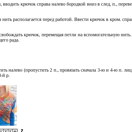
вводить крючок справа налево бородкой вниз в след, п., перев
 нить располагается перед работой. Ввести крючок в кром. справ
 освобождать крючок, перемещая петли на вспомогательную нить.
его рада.
тить налево (пропустить 2 п., провязать сначала 3-ю и 4-ю п. лиц,, 
-й р.