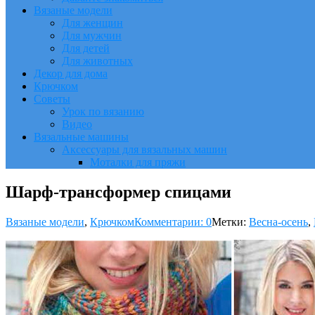
Вязаные модели
Для женщин
Для мужчин
Для детей
Для животных
Декор для дома
Крючком
Советы
Урок по вязанию
Видео
Вязальные машины
Аксессуары для вязальных машин
Моталки для пряжи
Шарф-трансформер спицами
Вязаные модели
,
Крючком
Комментарии: 0
Метки:
Весна-осень
,