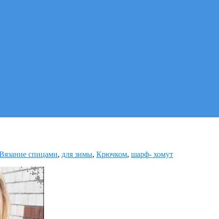
Вязание спицами
,
для зимы
,
Крючком
,
шарф- хомут